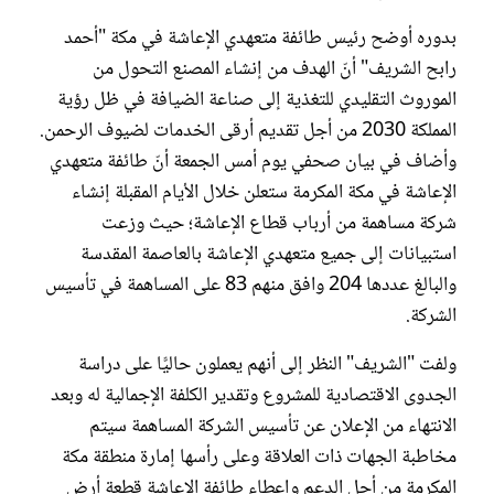
بدوره أوضح رئيس طائفة متعهدي الإعاشة في مكة "أحمد
رابح الشريف" أنّ الهدف من إنشاء المصنع التحول من
الموروث التقليدي للتغذية إلى صناعة الضيافة في ظل رؤية
المملكة 2030 من أجل تقديم أرقى الخدمات لضيوف الرحمن.
وأضاف في بيان صحفي يوم أمس الجمعة أنّ طائفة متعهدي
الإعاشة في مكة المكرمة ستعلن خلال الأيام المقبلة إنشاء
شركة مساهمة من أرباب قطاع الإعاشة؛ حيث وزعت
استبيانات إلى جميع متعهدي الإعاشة بالعاصمة المقدسة
والبالغ عددها 204 وافق منهم 83 على المساهمة في تأسيس
الشركة.
ولفت "الشريف" النظر إلى أنهم يعملون حاليًّا على دراسة
الجدوى الاقتصادية للمشروع وتقدير الكلفة الإجمالية له وبعد
الانتهاء من الإعلان عن تأسيس الشركة المساهمة سيتم
مخاطبة الجهات ذات العلاقة وعلى رأسها إمارة منطقة مكة
المكرمة من أجل الدعم وإعطاء طائفة الإعاشة قطعة أرض