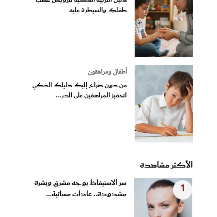
دليل التربية الذكية لترويض غضب
طفلكِ والسيطرة عليه
أطفال ومراهقون
من دون صراخ إليك دليلك الذكي
لتحفيز المراهقين على الدر...
الأكثر مشاهدة
سر الاستيقاظ بوجه مشرق وبشرة
1
مشدودة.. عادات مسائية...