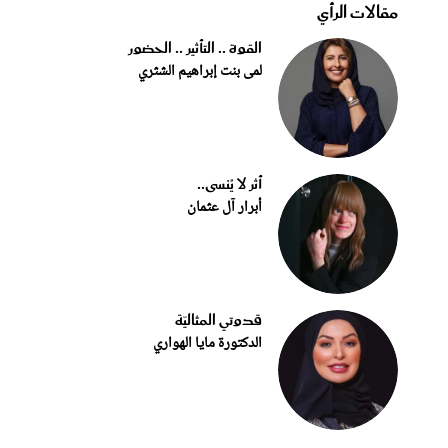
مقالات الرأي
القوة .. التأثير .. الحضور
لمى بنت إبراهيم الشثري
أثر لا يُنسى..
أبرار آل عثمان
قدوتي المثاليّة
الدكتورة مايا الهواري