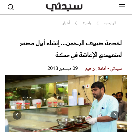
الرئيسية
بلس+
أخبار
لخدمة ضيوف الرحمن... إنشاء أول مصنع
مشاهير
أناقة
لمتعهدي الإعاشة في مكة
جمال
صحة ورشاقة
سيدتي وطفلك
سيدتي - أمامة إبراهيم
09 ديسمبر 2018
لايف ستايل
بلس+
فيديو
مطبخ سيدتي
مقالات الرأي
ستايل
تقارير