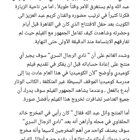
عبد الله ولم يستغرق الأمر وقتاً طويلاً ، اما من ناحية الزيارة
فكرنا كثيراً في ترتيب حضوره والفنان كريم عبد العزيز الى
الكويت بعد حفل الافتتاح الذي كان في القاهرة قبل أيام
وحضرته وشاهدت كيف تفاعل الجمهور مع الفيلم حيث لم
تفارقهم الابتسامة منذ الدقيقة الأولى حتى النهاية.
وشدد الغانم على أن " نادي الرجال السري" سوف يجبر أي
منتج على إعادة حساباته قبل ان يفكر في تقديم فيلم
كوميدي وأوضح "لأن الكوميديا في هذا العام عادت بنا إلى
مدرسة كوميديا الموقف البسيطة غير المتكلفة ، الكاتب الوتار
أبدع بالفعل ، وعندما يشاهد الجمهور الفيلم سوف يدرك أن
جميع العناصر تضافرت لخروج هذا الفيلم بأفضل صورة.
أما المنتج وائل عبد الله فقال " كان رأيي في المخرج خالد
الحلفاوي في محله وأراهن أنه بعد "نادي الرجال السري"
سوف يصنف كواحد من أهم المخرجين لاسيما وأنه مخرج
متميز ويملك أدواته واستطاع أن يقدم جميع أبطال الفيلم