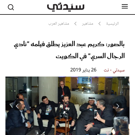
الرئيسية
مشاهير
مشاهير العرب
بالصور: كريم عبد العزيز يطلق فيلمه "نادي
مشاهير
أناقة
الرجال السري" في الكويت
جمال
صحة ورشاقة
سيدتي وطفلك
سيدتي - نت
26 يناير 2019
لايف ستايل
بلس+
فيديو
مطبخ سيدتي
مقالات الرأي
ستايل
تقارير