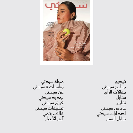
فيديو
مجلة سيدتي
مطبخ سيدتي
مناسبات X سيدتي
مقالات الرأي
عن سيدتي
ستايل
جديد سيدتي
تقارير
فريق سيدتي
عروس سيدتي
تطبيقات سيدتي
اصدارات سيدتي
غلاف رقمي
دليل السفر
آخر الأخبار