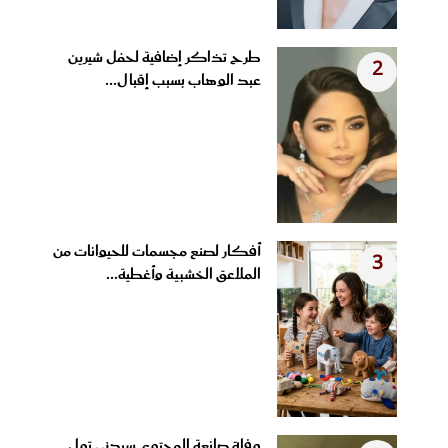
طرح تذاكر إضافية لحفل شيرين
2
عبد الوهاب بسبب إقبال...
أفكار لصنع مجسمات للحيوانات من
3
الملاعق الخشبية وأغطية...
وفاة صانعة المحتوى سيدني تول