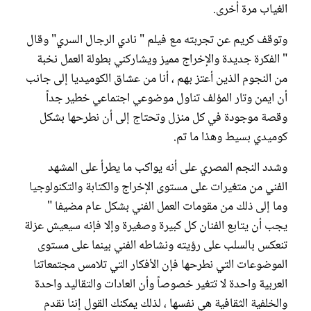
الغياب مرة أخرى.
وتوقف كريم عن تجربته مع فيلم " نادي الرجال السري" وقال
" الفكرة جديدة والإخراج مميز ويشاركني بطولة العمل نخبة
من النجوم الذين أعتز بهم ، أنا من عشاق الكوميديا إلى جانب
أن ايمن وتار المؤلف تناول موضوعي اجتماعي خطير جداً
وقصة موجودة في كل منزل وتحتاج إلى أن نطرحها بشكل
كوميدي بسيط وهذا ما تم.
وشدد النجم المصري على أنه يواكب ما يطرأ على المشهد
الفني من متغيرات على مستوى الإخراج والكتابة والتكنولوجيا
وما إلى ذلك من مقومات العمل الفني بشكل عام مضيفا "
يجب أن يتابع الفنان كل كبيرة وصغيرة وإلا فإنه سيعيش عزلة
تنعكس بالسلب على رؤيته ونشاطه الفني بينما على مستوى
الموضوعات التي نطرحها فإن الأفكار التي تلامس مجتمعاتنا
العربية واحدة لا تتغير خصوصاً وأن العادات والتقاليد واحدة
والخلفية الثقافية هي نفسها ، لذلك يمكنك القول إننا نقدم