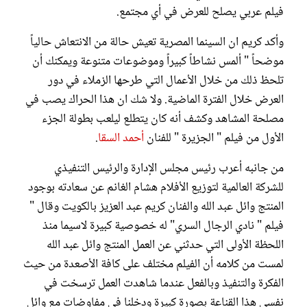
فيلم عربي يصلح للعرض في أي مجتمع.
وأكد كريم ان السينما المصرية تعيش حالة من الانتعاش حالياً
موضحاً " ألمس نشاطاً كبيراً وموضوعات متنوعة ويمكنك أن
تلحظ ذلك من خلال الأعمال التي طرحها الزملاء في دور
العرض خلال الفترة الماضية. ولا شك ان هذا الحراك يصب في
مصلحة المشاهد وكشف أنه كان يتطلع ليلعب بطولة الجزء
الأول من فيلم " الجزيرة " للفنان
أحمد السقا
.
من جانبه أعرب رئيس مجلس الإدارة والرئيس التنفيذي
للشركة العالمية لتوزيع الأفلام هشام الغانم عن سعادته بوجود
المنتج وائل عبد الله والفنان كريم عبد العزيز بالكويت وقال "
فيلم " نادي الرجال السري" له خصوصية كبيرة لاسيما منذ
اللحظة الأولى التي حدثني عن العمل المنتج وائل عبد الله
لمست من كلامه أن الفيلم مختلف على كافة الأصعدة من حيث
الفكرة والتنفيذ وبالفعل عندما شاهدت العمل ترسخت في
نفسي هذا القناعة بصورة كبيرة ودخلنا في مفاوضات مع وائل