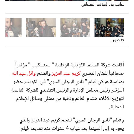
جانب من المؤتمر الصحافي
عروس سيدتي
جانب من المؤتمر الصحافي
كريم عبد العزيز
كريم عبد العزيز
كريم عبد العزيز مع هشام الغانم
6 صور
أقامت شركة السينما الكويتية الوطنية " سينسكيب " مؤتمراً
صحافياً للفنان المصري
كريم عبد العزيز
والمنتج
وائل عبد الله
بمناسبة عرض فيلم " نادي الرجال السري" في الكويت. حضر
مجلة سيدتي
المؤتمر رئيس مجلس الإدارة والرئيس التنفيذي للشركة العالمية
كريم عبد العزيز
لتوزيع الأفلام هشام الغانم ونخبة من ممثلي وسائل الإعلام
غلاف رفمي
المحلية.
وفيلم "نادى الرجال السري" للنجم كريم عبد العزيز والذي
يعود به إلى السينما بعد غياب 4 سنوات منذ تقديمه فيلم