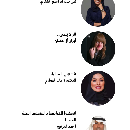
لمى بنت إبراهيم الشثري
أثر لا يُنسى..
أبرار آل عثمان
قدوتي المثاليّة
الدكتورة مايا الهواري
اتركوا الخرابيط واستمتعوا بجنة
العبيط
أحمد العرفج