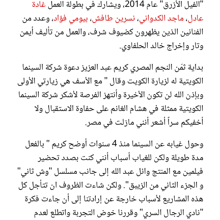
"الفيل الأزرق" عام 2014، ويشارك في بطولة العمل
غادة
عادل
،
ماجد الكدواني
،
نسرين طافش
،
بيومي فؤاد
، وعدد من
الفنانين الذين يظهرون كضيوف شرف، والعمل من تأليف أيمن
وتار وإخراج خالد الحلفاوي.
بداية ثمّن النجم المصري كريم عبد العزيز دعوة شركة السينما
الكويتية له لزيارة الكويت وقال " مع الأسف هي زيارتي الأولى
وبإذن الله لن تكون الأخيرة وأنتهز الفرصة لأشكر شركة السينما
الكويتية ممثلة في هشام الغانم على حفاوة الاستقبال ولا
أخفيكم سراً أشعر أنني مازلت في مصر.
وحول غيابه عن السينما منذ 4 سنوات أوضح كريم " بالفعل
مدة طويلة ولكن للغياب أسباب أنني كنت بصدد تحضير
فيلمين مع المنتج وائل عبد الله إلى جانب مسلسل "وش ثاني"
و الجزء الثاني من الزيبق". ولكن شاءت الظروف ان تتأجل كل
هذه المشاريع لأسباب خارجة عن إرادتنا إلى أن جاءت فكرة
"نادي الرجال السري" وقررنا خوض التجربة واتطلع لعدم