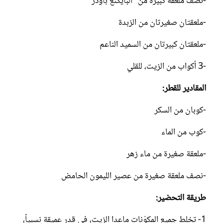
-نصف ملعقة كبيرة من "البايكنغ باودر"
-ملعقتان صغيرتان من الزبدة
-ملعقتان كبيرتان من السميد الناعم
-3 أكواب من الزيت، للقلي
المقادير للقطر:
-كوبان من السكر
-كوب من الماء
-ملعقة صغيرة من ماء زهر
-نصف ملعقة صغيرة من عصير الليمون الحامض
طريقة التحضير:
1- تخلط جميع المكوّنات ماعدا الزيت، في قدر عميقة نسبياً،