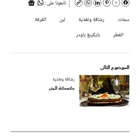
تابعونا على :
رشاقة وتغذية
لبن
القرفة
سمات:
الفطر
بايكينغ باودر
الموضوع التالى
رشاقة وتغذية
كعكة الجزر