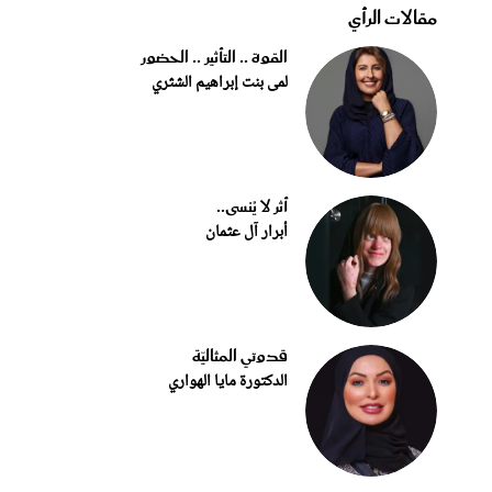
مقالات الرأي
القوة .. التأثير .. الحضور
لمى بنت إبراهيم الشثري
أثر لا يُنسى..
أبرار آل عثمان
قدوتي المثاليّة
الدكتورة مايا الهواري