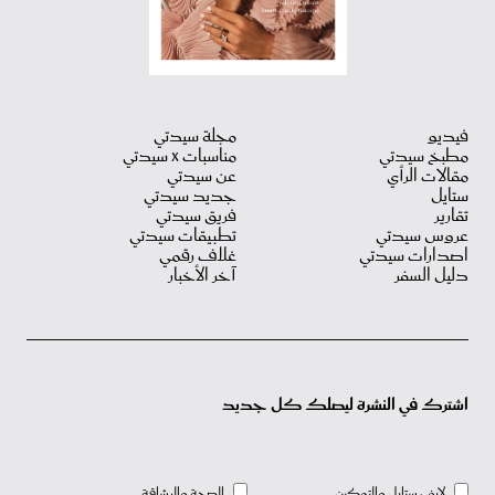
فيديو
مجلة سيدتي
مطبخ سيدتي
مناسبات X سيدتي
مقالات الرأي
عن سيدتي
ستايل
جديد سيدتي
تقارير
فريق سيدتي
عروس سيدتي
تطبيقات سيدتي
اصدارات سيدتي
غلاف رقمي
دليل السفر
آخر الأخبار
اشترك في النشرة ليصلك كل جديد
لايف ستايل والتمكين
الصحة والرشاقة