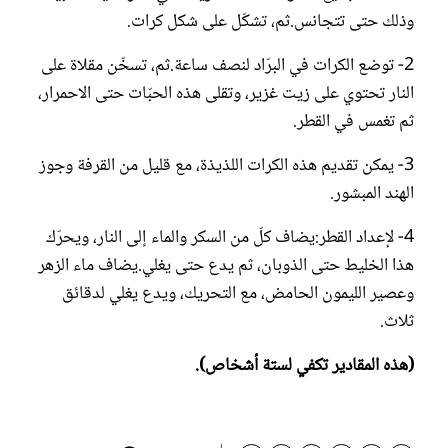
وذلك حتى تتجانس.ثم، تشكّل على شكل كرات.
2- توضع الكرات في البرّاد لنصف ساعة.ثم، تسخّن مقلاة على
النار تحتوي على زيت غزير، وتقلى هذه الحبّات حتى الاحمرار،
ثم تغمس في القطر.
3- يمكن تقديم هذه الكرات اللذيذة، مع قليل من القرفة وجوز
الهند المبشور.
4- لإعداد القطر:يضاف كلّ من السكر والماء إلى النار، ويحرّك
هذا الخليط حتى الذوبان، ثم يدع حتى يغلي.يضاف ماء الزهر
وعصير الليمون الحامض، مع التحريك، ويدع يغلي لدقائق
ثلاث.
(هذه المقادير تكفي لستة أشخاص).