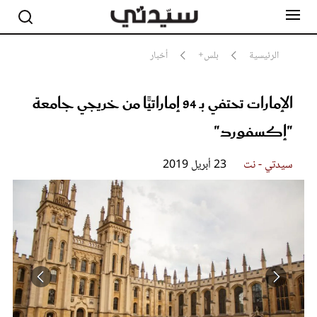
الرئيسية
بلس+
أخبار
الإمارات تحتفي بـ 94 إماراتيًّا من خريجي جامعة
مشاهير
أناقة
"إكسفورد"
جمال
صحة ورشاقة
سيدتي وطفلك
سيدتي - نت
23 أبريل 2019
لايف ستايل
بلس+
فيديو
مطبخ سيدتي
مقالات الرأي
ستايل
تقارير