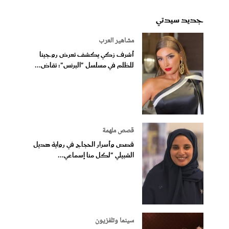
جديد سيدتي
مشاهير العرب
أشرف زكي يكشف تعرض روجينا
للظلم في مسلسل "البرنس": تقاض...
قصص ملهمة
قصص وأسرار الحجاج في رواية هديل
الشبيلي "لكل منا إسماعي...
سينما وتلفزيون