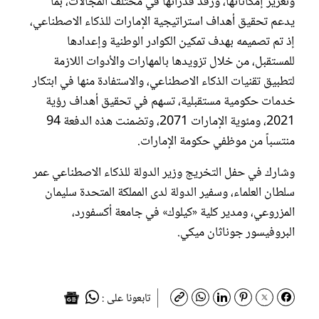
وتعزيز إمكاناتها، ورفد قدراتها في مختلف المجالات، بما
يدعم تحقيق أهداف استراتيجية الإمارات للذكاء الاصطناعي،
إذ تم تصميمه بهدف تمكين الكوادر الوطنية وإعدادها
للمستقبل، من خلال تزويدها بالمهارات والأدوات اللازمة
لتطبيق تقنيات الذكاء الاصطناعي، والاستفادة منها في ابتكار
خدمات حكومية مستقبلية، تسهم في تحقيق أهداف رؤية
2021، ومئوية الإمارات 2071، وتضمنت هذه الدفعة 94
منتسباً من موظفي حكومة الإمارات.
وشارك في حفل التخريج وزير الدولة للذكاء الاصطناعي عمر
سلطان العلماء، وسفير الدولة لدى المملكة المتحدة سليمان
المزروعي، ومدير كلية «كيلوك» في جامعة أكسفورد،
البروفيسور جوناثان ميكي.
تابعونا على :