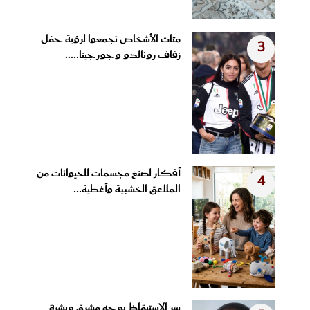
مئات الأشخاص تجمعوا لرؤية حفل
3
زفاف رونالدو وجورجينا.....
أفكار لصنع مجسمات للحيوانات من
4
الملاعق الخشبية وأغطية...
سر الاستيقاظ بوجه مشرق وبشرة