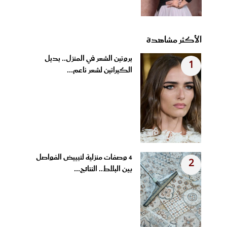
الأكثر مشاهدة
بروتين الشعر في المنزل.. بديل
1
الكيراتين لشعر ناعم...
4 وصفات منزلية لتبييض الفواصل
2
بين البلاط.. النتائج...