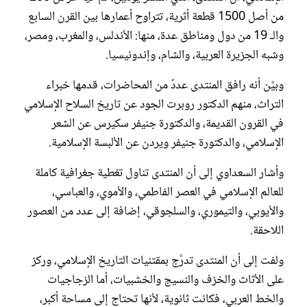
من أصل 1500 قطعة أثرية، تتراوح أعمارها بين القرن السابع
والـ 19 من دول ومناطق عدة، منها: الأندلس، والمغرب، ومصر،
وشبه الجزيرة العربية، والشام، وإندونيسيا.
وبيَّن أنه رافق المنتدى عددٌ من المحاضرات، قدمها خبراء
التراث، منهم الدكتور روبرت الجود عن تاريخ السلاح الإسلامي
في القرون القديمة، والدكتورة جنيفر سكيرس عن الشعر
الإسلامي، والدكتورة جنيفر ويردن عن الألبسة الإسلامية.
وأشار السعداوي إلى أن المنتدى تناول تغطية جغرافية كاملة
للعالم الإسلامي في العصر الفاطمي، والأموي، والعباسي،
والأيوبي، والتيموري، والسلجوقي، إضافة إلى عدد من العصور
اللاحقة.
ولفت إلى أن المنتدى تدرَّج بمقتنيات التاريخ الإسلامي، وركز
على الأثاث والخزف والنسيج والخشبيات، أما الزجاجيات
والخط العربي، فكانت ثانوية، لأنها تحتاج إلى مساحة أكبر،