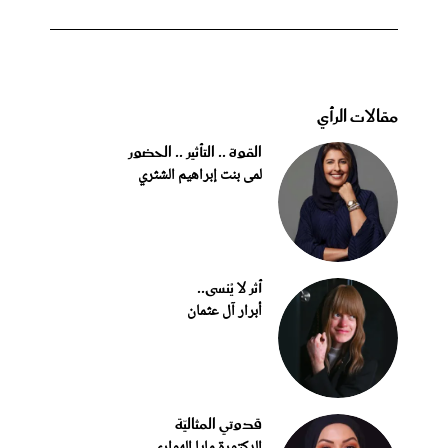
مقالات الرأي
القوة .. التأثير .. الحضور
لمى بنت إبراهيم الشثري
أثر لا يُنسى..
أبرار آل عثمان
قدوتي المثاليّة
الدكتورة مايا الهواري