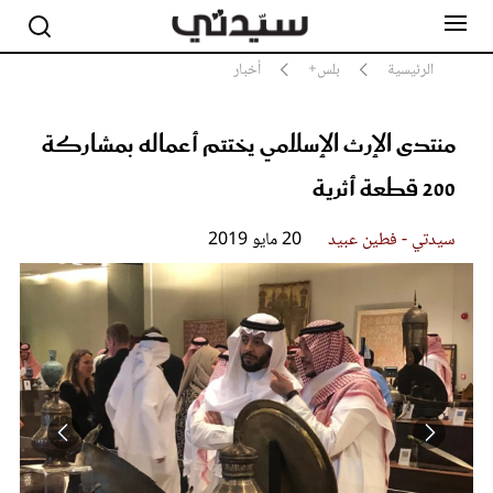
الرئيسية
بلس+
أخبار
منتدى الإرث الإسلامي يختتم أعماله بمشاركة
مشاهير
أناقة
200 قطعة أثرية
جمال
صحة ورشاقة
سيدتي - فطين عبيد
20 مايو 2019
سيدتي وطفلك
لايف ستايل
بلس+
فيديو
مطبخ سيدتي
مقالات الرأي
ستايل
تقارير