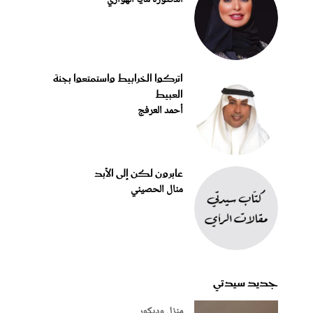
اتركوا الخرابيط واستمتعوا بجنة
العبيط
أحمد العرفج
عابرون لكن إلى الأبد
منال الحصيني
جديد سيدتي
منزل وديكور