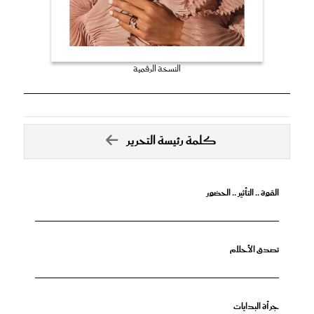
النسخة الرقمية
كلمة رئيسة التحرير
القوة .. التأثير .. الحضور
تصدق الأحلام
جرأة البدايات