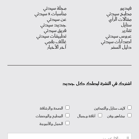
فيديو
مجلة سيدتي
مطبخ سيدتي
مناسبات X سيدتي
مقالات الرأي
عن سيدتي
ستايل
جديد سيدتي
تقارير
فريق سيدتي
عروس سيدتي
تطبيقات سيدتي
اصدارات سيدتي
غلاف رقمي
دليل السفر
آخر الأخبار
اشترك في النشرة ليصلك كل جديد
لايف ستايل والتمكين
الصحة والرشاقة
مشاهير وفن
أناقة وجمال
المطبخ والوصفات
الحمل والأمومة