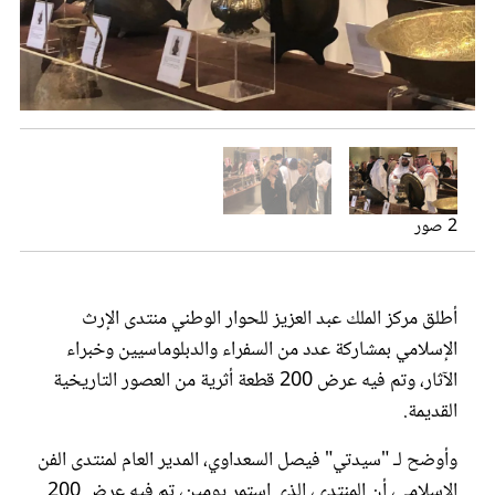
عروس سيدتي
من الحضور
2 صور
أطلق مركز الملك عبد العزيز للحوار الوطني منتدى الإرث
مجلة سيدتي
الإسلامي بمشاركة عدد من السفراء والدبلوماسيين وخبراء
الآثار، وتم فيه عرض 200 قطعة أثرية من العصور التاريخية
غلاف رفمي
القديمة.
وأوضح لـ "سيدتي" فيصل السعداوي، المدير العام لمنتدى الفن
الإسلامي، أن المنتدى، الذي استمر يومين، تم فيه عرض 200