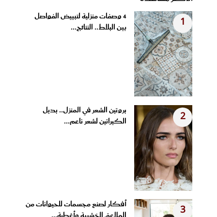
4 وصفات منزلية لتبييض الفواصل
1
بين البلاط.. النتائج...
بروتين الشعر في المنزل.. بديل
2
الكيراتين لشعر ناعم...
أفكار لصنع مجسمات للحيوانات من
3
الملاعق الخشبية وأغطية...