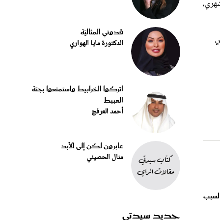
قدوتي المثاليّة
ي
الدكتورة مايا الهواري
اتركوا الخرابيط واستمتعوا بجنة
العبيط
أحمد العرفج
عابرون لكن إلى الأبد
منال الحصيني
السبب
جديد سيدتي