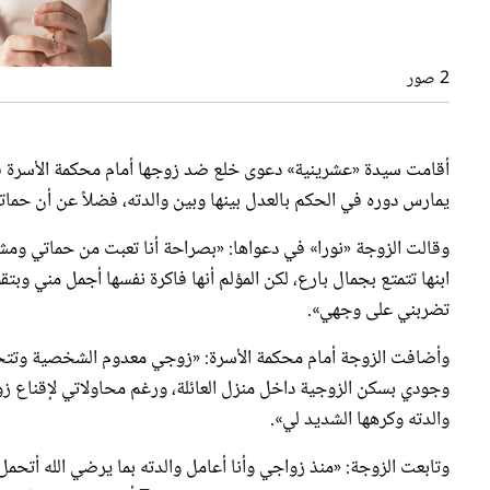
2 صور
أقامت سيدة «عشرينية» دعوى خلع ضد زوجها أمام محكمة الأسرة في
يمارس دوره في الحكم بالعدل بينها وبين والدته، فضلاً عن أن حمات
وقالت الزوجة «نورا» في دعواها: «بصراحة أنا تعبت من حماتي ومش
تضربني على وجهي».
وأضافت الزوجة أمام محكمة الأسرة: «زوجي معدوم الشخصية وتتحكم ف
وجودي بسكن الزوجية داخل منزل العائلة، ورغم محاولاتي لإقناع
والدته وكرهها الشديد لي».
وتابعت الزوجة: «منذ زواجي وأنا أعامل والدته بما يرضي الله أت
يذهب لشراء هدايا لوالدته حتى