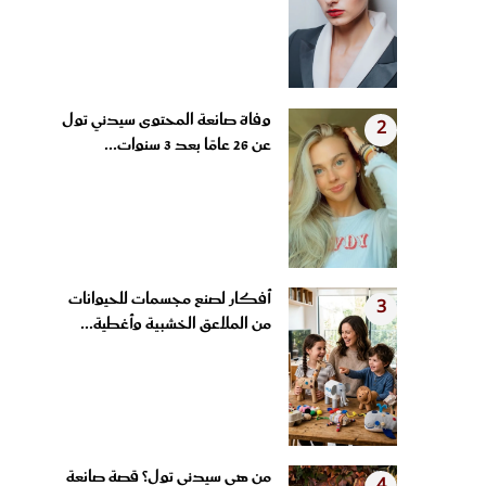
وفاة صانعة المحتوى سيدني تول
2
عن 26 عامًا بعد 3 سنوات...
أفكار لصنع مجسمات للحيوانات
3
من الملاعق الخشبية وأغطية...
من هي سيدني تول؟ قصة صانعة
4
المحتوى التي وثقت رحلتها مع...