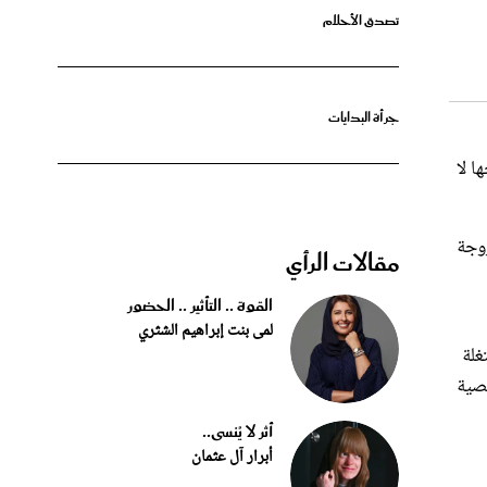
جرأة البدايات
 لا
زوجة
مقالات الرأي
القوة .. التأثير .. الحضور
لمى بنت إبراهيم الشثري
غلة
صية
أثر لا يُنسى..
أبرار آل عثمان
الشهري،