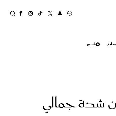
طبخ
فيديو
لايف ستايل
سياحة وسفر
منزل وديكور
تكنولوجيا
من شدة جمالي