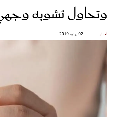
وتحاول تشويه وجهي
قصص ملهمة
مق
شباب وبنات
ست
علاقات زوجية
تق
عر
أخبار
02 يونيو 2019