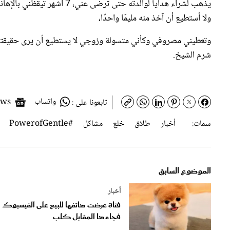
ولا أستطيع أن آخذ منه مليمًا واحدًا،
وتعطيني مصروفي وكأني متسولة وزوجي لا يستطيع أن يرى حقيقتها
شرم الشيخ.
واتساب
Google News
تابعونا على :
سمات:
أخبار
طلاق
خلع
مشاكل
#PowerofGentle
الموضوع السابق
أخبار
فتاة عرضت هاتفها للبيع على الفيسبوك
فجاءها المقابل كلب