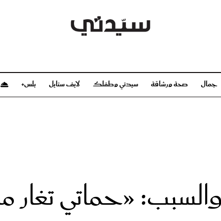
جمال
صحة ورشاقة
سيدتي وطفلك
لايف ستايل
بلس+
م
صحة ورشاقة
سيدتي وطفلك
بشرة
صحة
الحمل والولادة
ريحات
رشاقة و تغذية
مولودك
وعطور
أطفال ومراهقون
صحة الطفل
السبب: «حماتي تغار 
مجلة سيدتي
مناسبات X سيدتي
ديو
عن سيدتي
بخ سيدتي
فريق سيدتي