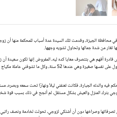
 محافظة الجيزة، وقدمت تلك السيدة عدة أسباب للمحكمة منها أن زوجها
ها تغار من شدة جمالها وتحاول تشويه وجهها.
 قادرة أفهم هي بتتصرف معايا كده ليه، المفروض إنها تكون سعيدة أن 
ابنها تتمتع بجمال بارع، لكن المؤلم أنها فاكرة نفسها أجمل مني وبتقول على نفسها صغيرة وهي عندها 52 سنة، وكل ما تشوفني عاملة مكياج
يه والدته الجبارة، فكانت تعنفني ليلاً ونهارًا تحت سمعه وبصره، مست
 زوجي بترك المنزل والعيش بشكل مستقل، لم أنجح في ذلك بسبب قوة شخ
حمل تصرفاتها وصراخها دون أن أشتكي لزوجي، تحولت لخادمة ونصف راتبي
 ترضى عني، 7 أشهر تيقظني بالإهانة والسب، ولم يصل الأمر إلى هذا الحد فقط، بل أصبحت تسلبني راتبي 