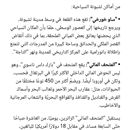
من أماكن لشبونة السياحية:
• "ساو خورخي":
تقع هذه القلعة في وسط مدينة لشبونة،
ويرجع تاريخها إلى العصور الوسطى، علمًا بأن المكان السياحي
الذي يحضنها يعانق بعض المباني الملحقة، بما في ذلك أنقاض
القصر الملكي والحدائق وساحة كبيرة من المدرجات التي تتمتع
بإطلالة بانورامية على المركز التاريخي للمدينة ونهر "التاجة".
• "المتحف المائي":
يقع المتحف في "بارك داس ناسوي"، وهو
ليس الحوض المائي الداخلي الأكثر كبرًا في البرتغال فحسب،
ولكن في أوروبا أيضًا. ويضمُّ أكثر من 450 نوعًا مختلفًا من
الحيوانات، مثل: عقارب البحر الأحمر وثعالب البحر وأسماك
القرش والقناديل والقنافذ والقواقع البحريَّة والشعاب المرجانية
والأخاطيب.
يستقبل "المتحف المائي" الزائرين، يوميًّا، من العاشرة صباحًا
حتَّى السابعة مساءً، في مقابل 18 دولارًا أمريكيًّا للبالغين،