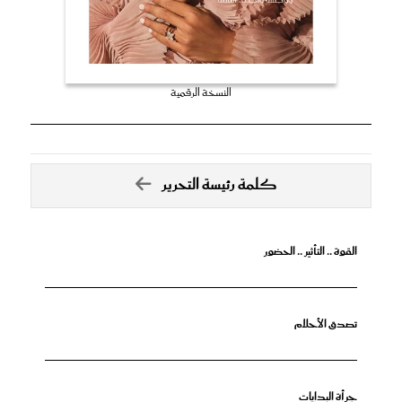
النسخة الرقمية
كلمة رئيسة التحرير
القوة .. التأثير .. الحضور
تصدق الأحلام
جرأة البدايات