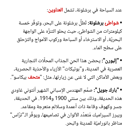
عند السياحة في برشلونة، تشمل
العناوين
:
•
شواطئ
برشلونة:
تُطلُّ برشلونة على البحر، وتوفِّر خمسة
كيلومترات من الشواطئ، حيث يحلو التنزُّه على الواجهة
البحريَّة، أو الاسترخاء أو السباحة وركوب الأمواج والتزحلق
على سطح الماء.
• "إلبورن":
يحضن هذا الحيّ الجذاب المحلَّات التجارية
العصرية في المدينة، و"بوتيكات" الأزياء والأحذية الحصرية،
وبعض الأماكن التي لا غنى عن زيارتها، مثل: "
متحف
بيكاسو".
• "بارك جويل":
صمَّم المهندس الإسباني الشهير أنتوني غاودي
هذه الحديقة، وذلك بين سنتي 1900 و1914. في الحديقة،
جسر وكهوف وقاعة ذات أعمدة وسلالم متعرجة ومقاعد.
ويبرز السيراميك مُتعدِّد الألوان في تصاميمها، ويوفِّر الـ"ترَّاس"
مناظر بانوراميَّة للمدينة والبحر.