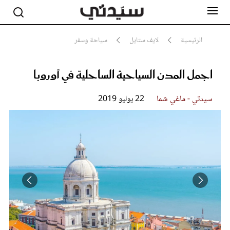
الرئيسية
لايف ستايل
سياحة وسفر
اجمل المدن السياحية الساحلية في أوروبا
مشاهير
أناقة
جمال
سيدتي - ماغي شما
22 يوليو 2019
صحة ورشاقة
سيدتي وطفلك
لايف ستايل
بلس+
فيديو
مطبخ سيدتي
مقالات الرأي
ستايل
تقارير