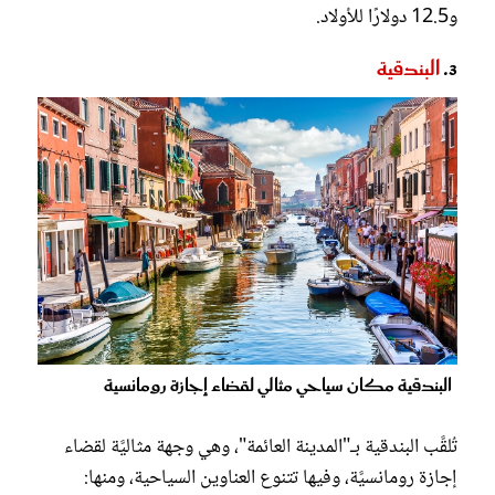
و12.5 دولارًا للأولاد.
3.
البندقية
البندقية مكان سياحي مثالي لقضاء إجازة رومانسية
تُلقَّب البندقية بـ"المدينة العائمة"، وهي وجهة مثاليَّة لقضاء
إجازة رومانسيَّة، وفيها تتنوع العناوين السياحية، ومنها: