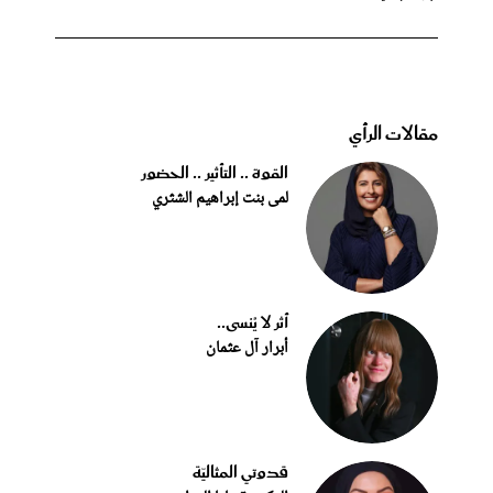
مقالات الرأي
القوة .. التأثير .. الحضور
لمى بنت إبراهيم الشثري
أثر لا يُنسى..
أبرار آل عثمان
قدوتي المثاليّة