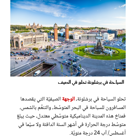
السياحة في برشلونة تحلو في الصيف
تحلو السياحة في برشلونة،
الوجهة
الصيفيَّة التي يقصدها
المسافرون للسباحة في البحر المتوسِّط، والتنعُّم بالشمس،
فمناخ هذه المدينة الديناميكية متوسِّطي معتدل، حيث يبلغ
متوسِّط درجة الحرارة في أشهر السنة الدافئة ولا سيَّما في
أغسطس/ آب 24 درجة مئويَّة.