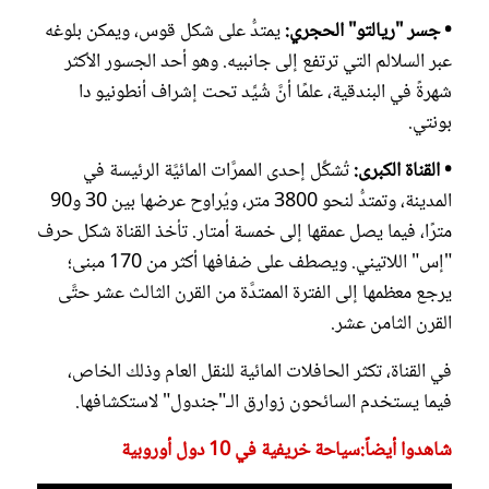
• جسر "ريالتو" الحجري:
يمتدُّ على شكل قوس، ويمكن بلوغه
عبر السلالم التي ترتفع إلى جانبيه. وهو أحد الجسور الأكثر
شهرةً في البندقية، علمًا أنَّ شُيِّد تحت إشراف أنطونيو دا
بونتي.
• القناة الكبرى:
تُشكِّل إحدى الممرَّات المائيَّة الرئيسة في
المدينة، وتمتدُّ لنحو 3800 متر، ويُراوح عرضها بين 30 و90
مترًا، فيما يصل عمقها إلى خمسة أمتار. تأخذ القناة شكل حرف
"إس" اللاتيني. ويصطف على ضفافها أكثر من 170 مبنى؛
يرجع معظمها إلى الفترة الممتدَّة من القرن الثالث عشر حتَّى
القرن الثامن عشر.
في القناة، تكثر الحافلات المائية للنقل العام وذلك الخاص،
فيما يستخدم السائحون زوارق الـ"جندول" لاستكشافها.
شاهدوا أيضاً:سياحة خريفية في 10 دول أوروبية