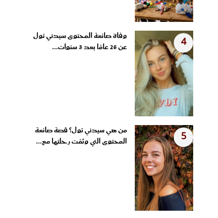
وفاة صانعة المحتوى سيدني تول
4
عن 26 عامًا بعد 3 سنوات...
من هي سيدني تول؟ قصة صانعة
5
المحتوى التي وثقت رحلتها مع...