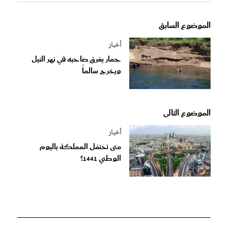
الموضوع السابق
أخبار
حمار يغرق صاحبه في نهر النيل
ويخرج سالماً
الموضوع التالى
أخبار
متى تحتفل المملكة باليوم
الوطني 1441؟