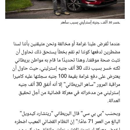
عروس سيدتي
خسر 30 ألف جنيه إسترليني بسبب ساهر
عندما تُفرض علينا غرامة أو مخالفة ونحن متيقنين بأننا لسنا
مضطرين لدفعها كوننا لم نقم بخطأ يستحق ذلك نحاول أن
نثبت صحة موقفنا، وهذا تحديدًا ما قام به مواطن بريطاني
لكنه خسر بسبب ذلك 30 ألف جنيه إسترليني، حيث حاول أن
يعترض على دفع غرامة بقيمة 100 جنيه سجلتها عليه كاميرا
مراقبة المرور "ساهر البريطاني" إلا أنه أنفق 30 ألف جنيه
مجلة سيدتي
إسترليني من مدخراته في معركة قضائية من أجل تحقيق
العدالة.
غلاف رفمي
وبحسَب "بي بي سي" قال البريطاني "ريتشارد كيدويل"
البالغ من العمر 71 عامًا:" إنّ النظام القضائي المعيب اضطره