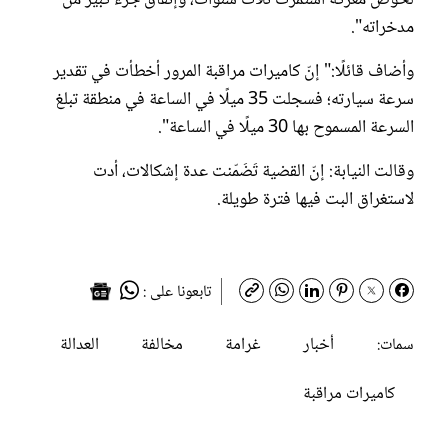
لخوض معركة استمرت ثلاث سنوات، وإنفاق جزء كبير من
مدخراته".
وأضاف قائلًا:" إنّ كاميرات مراقبة المرور أخطأت في تقدير
سرعة سيارته؛ فسجلت 35 ميلًا في الساعة في منطقة تبلغ
السرعة المسموح بها 30 ميلًا في الساعة".
وقالت النيابة: إنّ القضية تَضَمّنت عدة إشكالات، أدت
لاستغراق البت فيها فترة طويلة.
تابعونا على :
أخبار
غرامة
مخالفة
العدالة
سمات:
كاميرات مراقبة