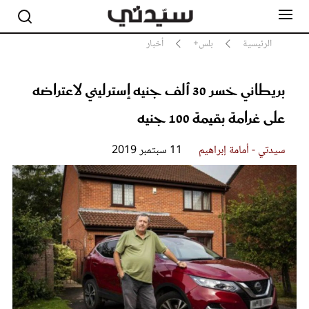
الرئيسية
بلس+
أخبار
بريطاني خسر 30 ألف جنيه إسترليني لاعتراضه
مشاهير
أناقة
على غرامة بقيمة 100 جنيه
جمال
صحة ورشاقة
سيدتي - أمامة إبراهيم
11 سبتمبر 2019
سيدتي وطفلك
لايف ستايل
بلس+
فيديو
مطبخ سيدتي
مقالات الرأي
ستايل
تقارير