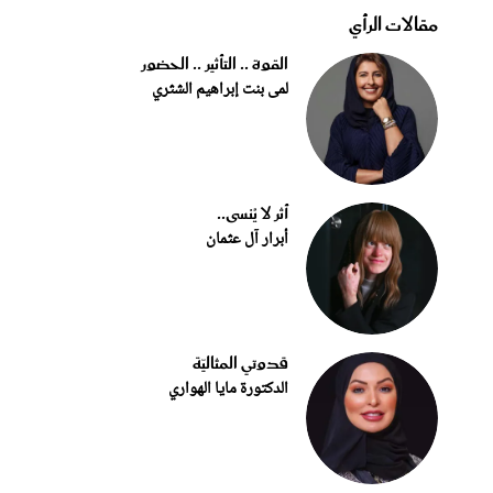
مقالات الرأي
القوة .. التأثير .. الحضور
لمى بنت إبراهيم الشثري
أثر لا يُنسى..
أبرار آل عثمان
قدوتي المثاليّة
الدكتورة مايا الهواري