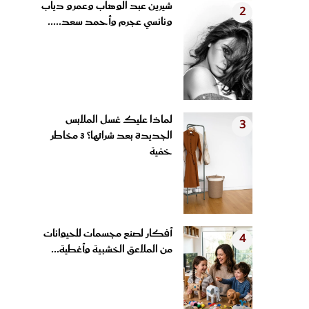
ونانسي عجرم وأحمد سعد.....
لماذا عليك غسل الملابس
3
الجديدة بعد شرائها؟ 3 مخاطر
خفية
أفكار لصنع مجسمات للحيوانات
4
من الملاعق الخشبية وأغطية...