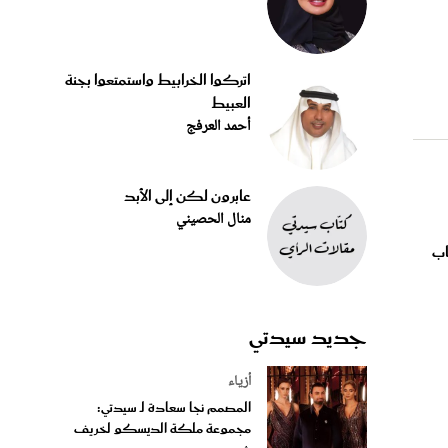
اتركوا الخرابيط واستمتعوا بجنة
العبيط
أحمد العرفج
عابرون لكن إلى الأبد
منال الحصيني
اب
جديد سيدتي
أزياء
المصمم نجا سعادة لـ سيدتي:
مجموعة ملكة الديسكو لخريف
شت...