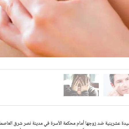
دة عشرينية ضد زوجها أمام محكمة الأسرة في مدينة نصر شرق العاصمة
لمادية؛ لأنها تزوجت رغماً عنها بسبب الضغوط التي مارستها أسرتها عليها