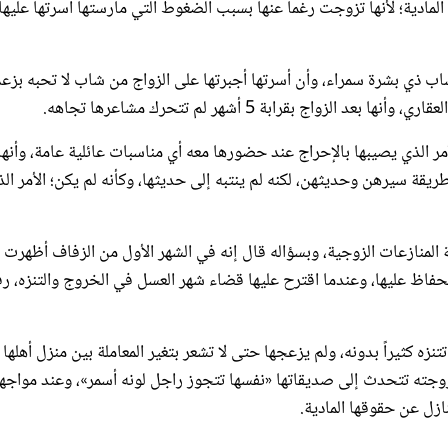
غب في الزواج من شاب ذي بشرة سمراء، وأن أسرتها أجبرتها على الزواج من شاب لا تحبه بزع
ج بقرابة 5 أشهر لم تتحرك مشاعرها تجاهه.
 الذي يصيبها بالإحراج عند حضورها معه أي مناسبات عائلية عامة، وأنها
ريقة سيرهن وحديثهن، لكنه لم ينتبه إلى حديثها، وكأنه لم يكن؛ الأمر ال
لمنازعات الزوجية، وبسؤاله قال إنه في الشهر الأول من الزفاف أظهرت
لحفاظ عليها، وعندما اقترح عليها قضاء شهر العسل في الخروج والتنزه، 
ه كثيراً بدونه، ولم يزعجها حتى لا تشعر بتغير المعاملة بين منزل أهلها
وجته تتحدث إلى صديقاتها «نفسها تتجوز راجل لونه أسمر»، وعند مواجهت
زل عن حقوقها المادية.