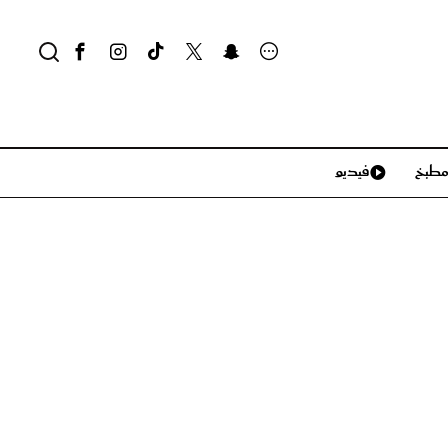
طبخ
فيديو
لايف ستايل
سياحة وسفر
منزل وديكور
تكنولوجيا