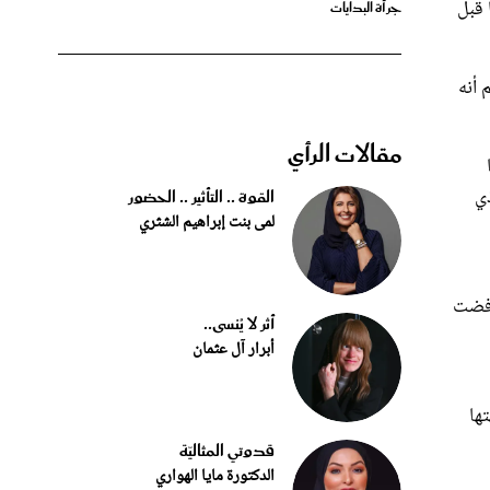
م أنه
مقالات الرأي
ذي
القوة .. التأثير .. الحضور
لمى بنت إبراهيم الشثري
رفضت
أثر لا يُنسى..
أبرار آل عثمان
ها
قدوتي المثاليّة
الدكتورة مايا الهواري