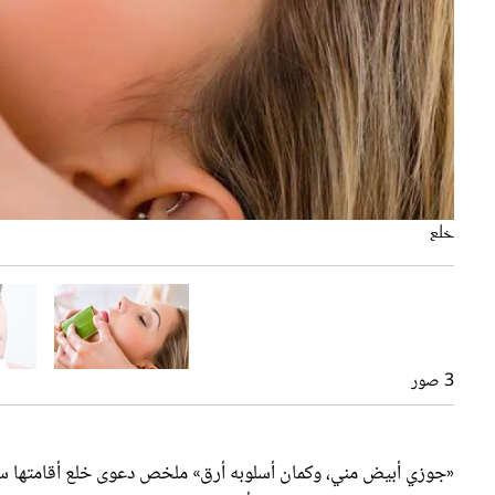
رجل أبيض
خلع
خلع
3 صور
«جوزي أبيض مني، وكمان أسلوبه أرق» ملخص دعوى خلع أقامتها سي
القاهرة، لفسخ عقد زواجهما، وأنها ترغب في التنازل عن كل حقوقها ا