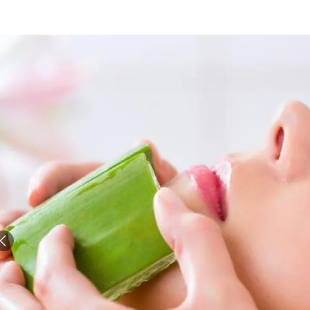
الات الرأي
تطبيقات سيدتي
ايل
دليل السفر
ارير
آخر الأخبار
وس سيدتي
مجلة سيد
غلاف رف