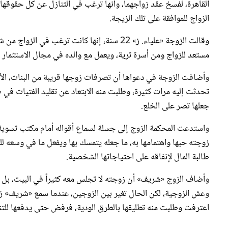
الزواج للموافقة على تلك الزيجة.
وقالت الزوجة «علياء. ز» 22 سنة، إنها كانت تر
مستعد للزواج ومن أسرة ثرية، ويعمل مع والده في مجال الاستثمار العقاري، وأنها بعد الزوا
وأضافت الزوجة في دعواها أن تصرفات زوجها قريبة من البنات، الأمر
تحدثت إليه مرات كثيرة، وطلبت منه الابتعاد عن تقليد الفتيات في ط
جعلها تصر على الخلع.
واستدعت المحكمة الزوج إلى جسلة لسماع أقواله أمام مكتب تسوية ا
زوجته حبها واهتمامها به، ما جعله يتمسك بها ويفعل ما في وسعه ل
طالبة المال لإنفاقه على احتياجاتها الشخصية.
وأضاف الزوج «شريف» أن زوجته لا تجلس معه كثيراً في البيت، بل تتنز
وعش الزوجية، لكن الحال تغير بين الزوجين، عندما سمع «شريف» ز
اعترفت وطلبت منه تطليقها بالطرق الودية، فرفض حتى يدفعها للتنا