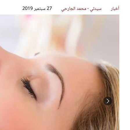
قصص ملهمة
مق
شباب وبنات
ست
علاقات زوجية
تق
عر