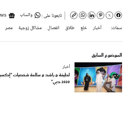
واتساب
Google News
تابعونا على :
سمات:
أخبار
خلع
طلاق
انفصال
مشاكل زوجية
مصر
الموضوع السابق
أخبار
لطيفة و راشد و سلامة شخصيات "إكسب
2020 دبي"