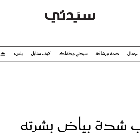
جمال
صحة ورشاقة
سيدتي وطفلك
لايف ستايل
بلس+
م
صحة ورشاقة
سيدتي وطفلك
بشرة
صحة
الحمل والولادة
ريحات
رشاقة و تغذية
مولودك
وعطور
أطفال ومراهقون
صحة الطفل
ب شدة بياض بشرته
مجلة سيدتي
مناسبات X سيدتي
ديو
عن سيدتي
بخ سيدتي
فريق سيدتي