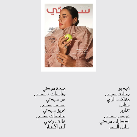
فيديو
مجلة سيدتي
مطبخ سيدتي
مناسبات X سيدتي
مقالات الرأي
عن سيدتي
ستايل
جديد سيدتي
تقارير
فريق سيدتي
عروس سيدتي
تطبيقات سيدتي
اصدارات سيدتي
غلاف رقمي
دليل السفر
آخر الأخبار