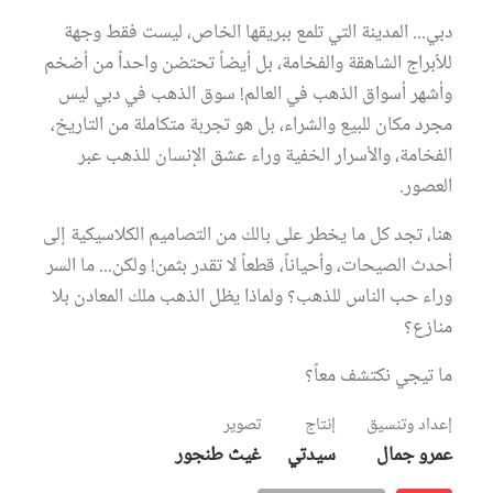
عروس سيدتي
seconds
دبي... المدينة التي تلمع ببريقها الخاص، ليست فقط وجهة
of
6
للأبراج الشاهقة والفخامة، بل أيضاً تحتضن واحداً من أضخم
minutes,
22
وأشهر أسواق الذهب في العالم! سوق الذهب في دبي ليس
seconds
مجرد مكان للبيع والشراء، بل هو تجربة متكاملة من التاريخ،
الفخامة، والأسرار الخفية وراء عشق الإنسان للذهب عبر
العصور.
هنا، تجد كل ما يخطر على بالك من التصاميم الكلاسيكية إلى
أحدث الصيحات، وأحياناً، قطعاً لا تقدر بثمن! ولكن... ما السر
وراء حب الناس للذهب؟ ولماذا يظل الذهب ملك المعادن بلا
منازع؟
مجلة سيدتي
ما تيجي نكتشف معاً؟
غلاف رفمي
إعداد وتنسيق
إنتاج
تصوير
عمرو جمال
سيدتي
غيث طنجور