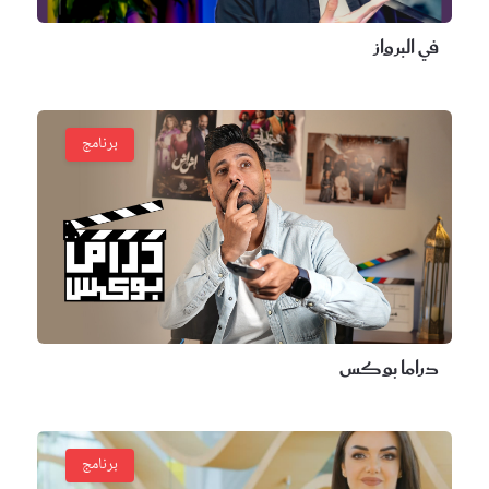
في البرواز
برنامج
دراما بوكس
برنامج