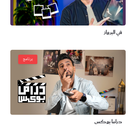
في البرواز
برنامج
دراما بوكس