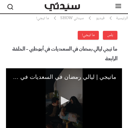
رئيسية
فيديو
سيدتي SHOW
ما تيجي!
بلس
ما تيجي!
مشاهير
أناقة
ما تيجي ليالي رمضان في السعديات في أبوظبي
- الحلقة
جمال
الرابعة
صحة ورشاقة
سيدتي وطفلك
لايف ستايل
ماتيجي | ليالي رمضان في السعديات في أبوظبي
بلس+
فيديو
مطبخ سيدتي
مقالات الرأي
ستايل
تقارير