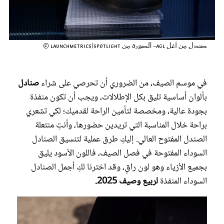
عروس سيدتي
صندل من أغل Agl- الصورة من Launchmetrics/Spotlight ©
في موسم الصيف، من الضروري أن تحرصي على شراء
صنادل
بألوان أساسية تليق بكل الإطلالات، ويجب أن تكون منفذة
بجودة عالية، ومخصصة لتأمين الراحة لقدميك؛ لكي تشعري
براحة خلال المناسبة التي تريدين حضورها، وأنتِ منتعلة
الصندل المفتوح العالي. إليكِ طرق عملية لتنسيق الصنادل
مجلة سيدتي
السوداء المفتوحة في فصل الصيف، فاللون الأسود يليق
بجميع الأزياء وهو لون راقٍ، وقد اخترنا لكِ أجمل الصنادل
غلاف رفمي
السوداء المنفذة
لربيع وصيف 2025.