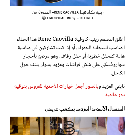
رينيه كاوفيلا Rene Caovilla- الصورة من
Launchmetrics/Spotlight ©
أطلق المصمم رينيه كاوفيلا Rene Caovilla هذا الحذاء
المناسب للسجادة الحمراء، أو إذا كنتِ تشاركين في مناسبة
هامة كمحفل خطوبة أو حفل زفاف، وهو مرصع بأحجار
سواروفسكي على شكل فراشات ومزود بسوار يلتف حول
الكاحل.
تابعي المزيد و
بالصور أجمل خيارات الأحذية للعروس بتوقيع
دور عالمية
الصندل الأسود المزود بكعب عريض