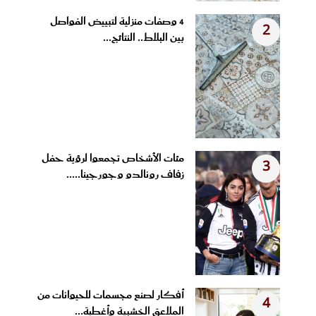
4 وصفات منزلية لتبييض الفواصل
2
بين البلاط.. النتائج...
مئات الأشخاص تجمعوا لرؤية حفل
3
زفاف رونالدو وجورجينا.....
أفكار لصنع مجسمات للحيوانات من
4
الملاعق الخشبية وأغطية...