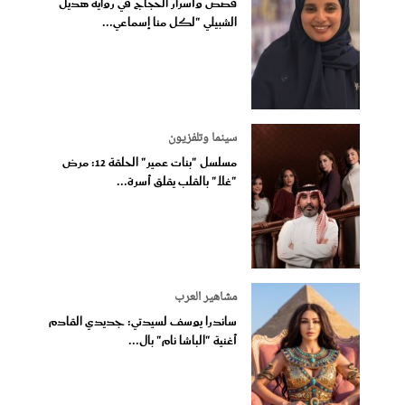
قصص وأسرار الحجاج في رواية هديل
الشبيلي "لكل منا إسماعي...
سينما وتلفزيون
مسلسل "بنات عمير" الحلقة 12: مرض
"غلا" بالقلب يقلق أسرة...
مشاهير العرب
ساندرا يوسف لسيدتي: جديدي القادم
أغنية "الباشا نام" بال...