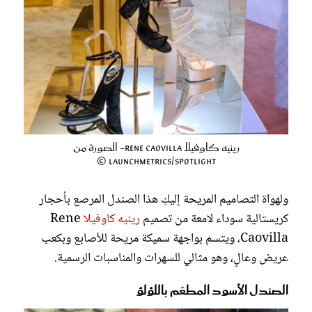
رينيه كاوفيلا Rene Caovilla- الصورة من
Launchmetrics/Spotlight ©
ولهواة التصاميم المريحة إليكِ هذا الصندل المرصع بأحجار
كريستالية سوداء لامعة من تصميم
رينيه كاوفيلا
Rene
Caovilla، ويتسم بواجهة سميكة مريحة للأصابع وبكعب
عريض وعالٍ، وهو مثالي للسهرات والمناسبات الرسمية.
الصندل الأسود المطعّم باللؤلؤ