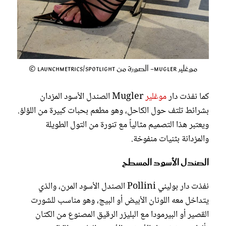
موغلير Mugler- الصورة من Launchmetrics/Spotlight ©
كما نفذت دار
موغلير
Mugler الصندل الأسود المزدان
بشرائط تلتف حول الكاحل، وهو مطعم بحبات كبيرة من اللؤلؤ.
ويعتبر هذا التصميم مثالياً مع تنورة من التول الطويلة
والمزدانة بثنيات منفوخة.
الصندل الأسود المسطح
نفذت دار بوليني Pollini الصندل الأسود المرن، والذي
يتداخل معه اللونان الأبيض أو البيج، وهو مناسب للشورت
القصير أو البيرمودا مع البليزر الرقيق المصنوع من الكتان