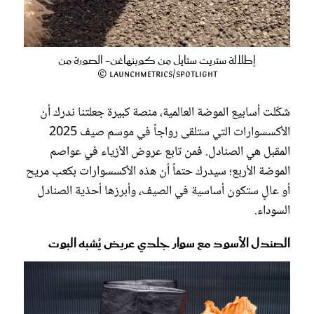
إطلالة ستريت ستايل من كوبنهاغن- الصورة من
Launchmetrics/Spotlight ©
شكّلت أسابيع الموضة العالمية، منصة كبيرة جعلتنا ندرك أن
الأكسسوارات التي ستلقى رواجاً في موسم صيف 2025
المقبل هي الصنادل. فمن تابع عروض الأزياء في عواصم
الموضة الأربع؛ سيدرك حتماً أن هذه الأكسسوارات بكعب مريح
أو عالٍ ستكون أساسية في الصيف، وأبرزها أحذية الصنادل
السوداء.
الصندل الأسود مع سوار جلدي عريض يُشبه البوت