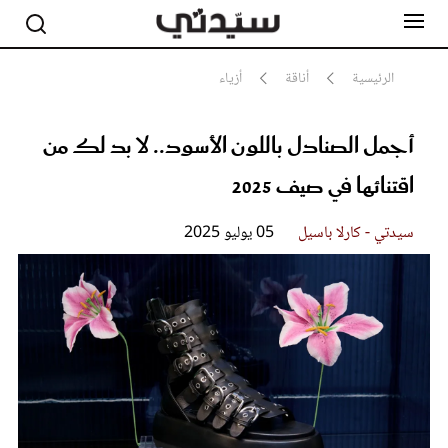
الرئيسية
أناقة
أزياء
أجمل الصنادل باللون الأسود.. لا بد لك من
مشاهير
أناقة
اقتنائها في صيف 2025
جمال
صحة ورشاقة
سيدتي وطفلك
سيدتي - كارلا باسيل
05 يوليو 2025
لايف ستايل
بلس+
فيديو
مطبخ سيدتي
مقالات الرأي
ستايل
تقارير