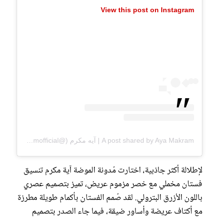
View this post on Instagram
A post shared by Aya Makram | آيه مكرم (@ayamakramofficial)
لإطلالة أكثر جاذبية، اختارت مُدونة الموضة آية مكرم تنسيق
فستان مخملي مع خصر مزموم عريض، تميز بتصميم عصري
باللون الأزرق البترولي. لقد صُمم الفستان بأكمام طويلة مطرزة
مع أكتاف عريضة وأساور ضيقة، فيما جاء الصدر بتصميم