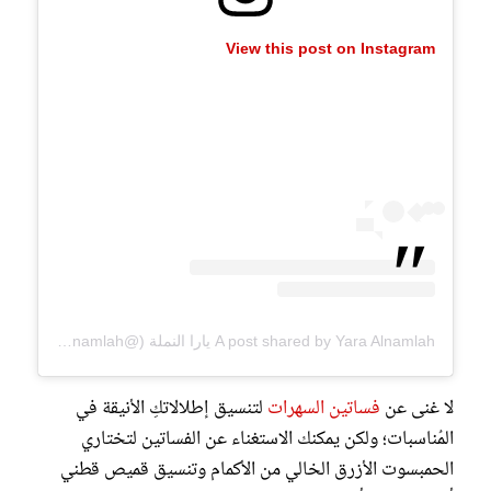
View this post on Instagram
A post shared by Yara Alnamlah يارا النملة (@yaralnamlah)
لا غنى عن
فساتين السهرات
لتنسيق إطلالاتكِ الأنيقة في
المُناسبات؛ ولكن يمكنك الاستغناء عن الفساتين لتختاري
الحمبسوت الأزرق الخالي من الأكمام وتنسيق قميص قطني