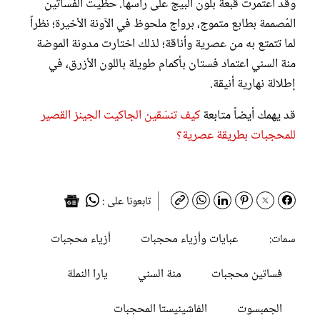
وقد اعتمرت قبعة بلون البيج على رأسها. حظيت الفساتين
المُصممة بطابع متموج، برواج ملحوظ في الآونة الأخيرة؛ نظراً
لما تتمتع به من عصرية وأناقة؛ لذلك اختارت مدونة الموضة
منة السني اعتماد فستان بأكمام طويلة باللون الأزرق، في
إطلالة نهارية أنيقة.
قد يهمك أيضاً متابعة
كيف تنسّقين الجاكيت الجينز القصير
للمحجبات بطريقة عصرية؟
تابعونا على :
عبايات وأزياء محجبات
أزياء محجبات
سمات:
فساتين محجبات
منة السني
يارا النملة
الجمبسوت
الفاشينيستا المحجبات