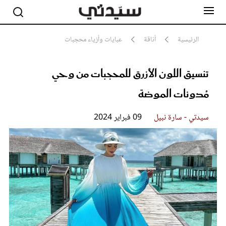
الرئيسية
أناقة
عبايات وأزياء محجبات
تنسيق اللون الأزرق للمحجبات من وحي
مشاهير
أناقة
مُدونات الموضة
جمال
صحة ورشاقة
سيدتي وطفلك
سيدتي - سارة نبيل
09 فبراير 2024
لايف ستايل
بلس+
فيديو
مطبخ سيدتي
مقالات الرأي
ستايل
تقارير