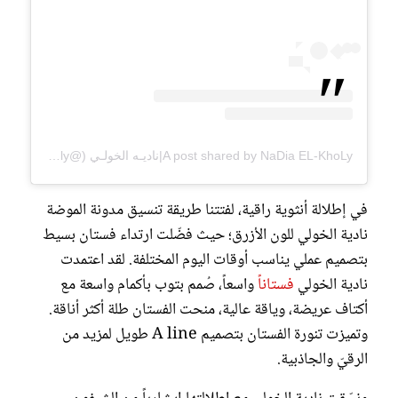
A post shared by NaDia EL-KhoLy|ناديـه الخولـي (@nadia.elkholy)
في إطلالة أنثوية راقية، لفتتنا طريقة تنسيق مدونة الموضة
نادية الخولي للون الأزرق؛ حيث فضّلت ارتداء فستان بسيط
بتصميم عملي يناسب أوقات اليوم المختلفة. لقد اعتمدت
نادية الخولي
فستاناً
واسعاً، صُمم بتوب بأكمام واسعة مع
أكتاف عريضة، وياقة عالية، منحت الفستان طلة أكثر أناقة.
وتميزت تنورة الفستان بتصميم A line طويل لمزيد من
الرقيّ والجاذبية.