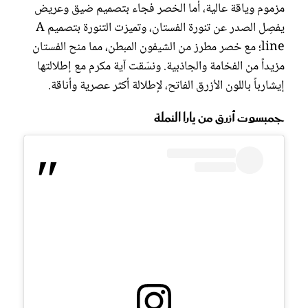
مزموم وياقة عالية، أما الخصر فجاء بتصميم ضيق وعريض
يفصِل الصدر عن تنورة الفستان، وتميزت التنورة بتصميم A
line؛ مع خصر مطرز من الشيفون المبطن، مما منح الفستان
مزيداً من الفخامة والجاذبية. ونسّقت آية مكرم مع إطلالتها
إيشارباً باللون الأزرق الفاتح، لإطلالة أكثر عصرية وأناقة.
جمبسوت أزرق من يارا النملة