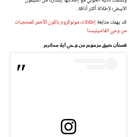
ونسّقت نادية الخولي مع إطلالتها إيشارباً من الشيفون
الأبيض؛ لإطلالة أكثر أناقة.
قد يهمك متابعة
إطلالات مونوكروم باللون الأحمر للمحجبات
من وحي الفاشينيستا
فستان ضيق مزموم من وحي آية مكرم