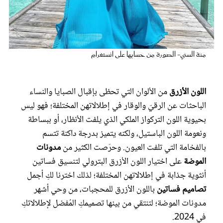
عروس سيدتي
منة السني- الصورة من حسابها على انستغرام
اللون الأزرق
من الألوان التي تحظى بإقبال الصبايا والنساء
الباحثات عن الرقيّ والوقار في إطلالاتهن المختلفة؛ فهو ليس
بحيوية اللون التركواز الملكي الذي يلفت الأنظار، أو ببساطة
ونعومة اللون الباستيل، ولكنه يتميز بدرجة داكنة تتسم
بالفخامة التي تلفت العيون. وحرَصت الكثير من
مدونات
مجلة سيدتي
الموضة
على اختيار اللون الأزرق البترولي لتنسيق فساتين
أنثوية جذابة في إطلالاتهن المختلفة؛ لذلك اخترنا لكِ أجمل
غلاف رفمي
تصاميم فساتين
باللون الأزرق للمحجبات، من وحي أشهر
مدونات الموضة؛ لتنتقي من بينها تصميمكِ المُفضل لإطلالاتكِ
في 2024.