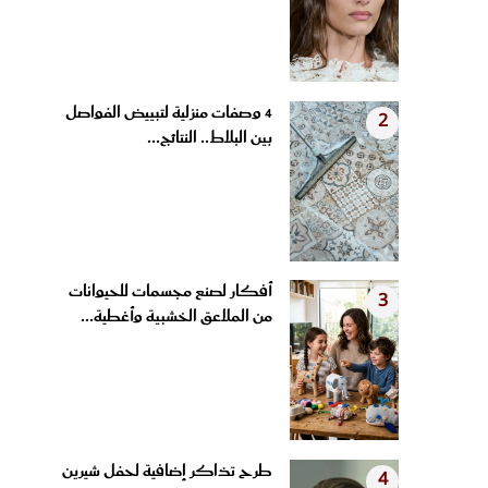
4 وصفات منزلية لتبييض الفواصل
2
بين البلاط.. النتائج...
أفكار لصنع مجسمات للحيوانات
3
من الملاعق الخشبية وأغطية...
طرح تذاكر إضافية لحفل شيرين
4
عبد الوهاب بسبب إقبال...