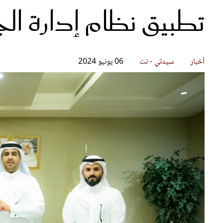
تطبيق نظام إدارة ال
قصص ملهمة
مق
شباب وبنات
ست
علاقات زوجية
تق
عر
أخبار
سيدتي - نت
06 يونيو 2024