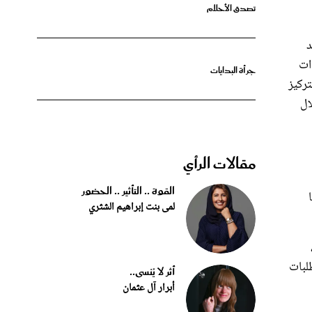
 والإجراءات
جرأة البدايات
تركيز
ال
مقالات الرأي
القوة .. التأثير .. الحضور
لمى بنت إبراهيم الشثري
طلبات
أثر لا يُنسى..
أبرار آل عثمان