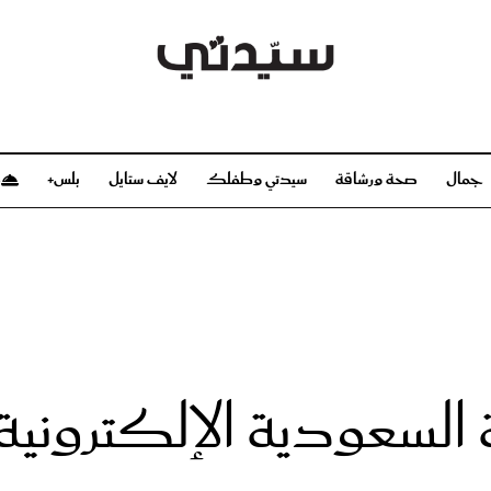
جمال
صحة ورشاقة
سيدتي وطفلك
لايف ستايل
بلس+
م
صحة ورشاقة
سيدتي وطفلك
بشرة
صحة
الحمل والولادة
ريحات
رشاقة و تغذية
مولودك
وعطور
أطفال ومراهقون
صحة الطفل
 السعودية الإلكترونية
مجلة سيدتي
مناسبات X سيدتي
ديو
عن سيدتي
بخ سيدتي
فريق سيدتي