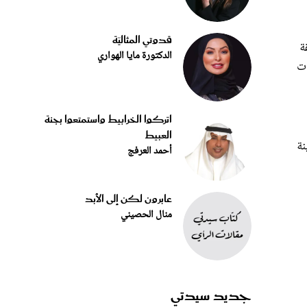
قدوتي المثاليّة
 الموافقة
الدكتورة مايا الهواري
ات
اتركوا الخرابيط واستمتعوا بجنة
العبيط
نة
أحمد العرفج
عابرون لكن إلى الأبد
منال الحصيني
جديد سيدتي