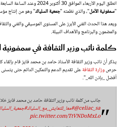
"
سمفونية الأمل
"، والذي نظمته "
جمعية السلياك
" وهو من إنتاج مؤسسة 
ويعد هذا الحدث الفني الأبرز على المستوى الموسيقي والفني والثقا
والمضمون والبرنامج والأهداف النبيلة.
كلمة نائب وزير الثقافة في سمفونية ا
يذكر أنّ نائب وزير الثقافة الأستاذ حامد بن محمد فايز قام بإلقاء 
حرص
وزارة الثقافة
على تقديم الدعم والتمكين الدائم حتى يتسنى لن
أفضل _بإذن الله_".
جانب من كلمة نائب وزير الثقافة حامد بن محمد فايز خل
@celiac_sa
#معا_للتعايش_مع_السلياك
#جمعية_السلياك
pic.twitter.com/TtVNDoMxLo
— مجلة سيدتي (@sayidatynet)
tober 30, 2024