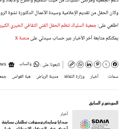
وكان الحفل من تقديم الإعلامية وسيدة الأعمال الدكتورة نشوة الروي
اطلعي على:
جمعية السلياك تنظم الحفل الفني الثقافي الخيري الكبير
يمكنكم متابعة آخر الأخبار عبر حساب سيدتي على
منصة x
واتساب
Google News
تابعونا على :
سمات:
أخبار
وزارة الثقافة
مدينة الرياض
هبة القواس
جمعي
الموضوع السابق
أخبار
سدايا ومايكروسوفت تطلقان مسابقة
أذكىU في الذكاء الاصطناعي..فما
أهدافها