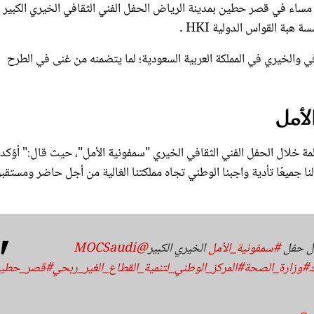
هبة القواس الدولية HKI .
في والخيري في المملكة العربية السعودية؛ لما يتضمنه من غنى في الطرح
لأمل
كلمة خلال الحفل الفني الثقافي الخيري "سمفونية الأمل"، حيث قال:" أؤكد 
ا جميعًا تأدية واجبنا الوطني تجاه مملكتنا الغالية من أجل حاضر ومستقب
ال حفل
#سمفونية_الأمل
الخيري الكبير
@MOCSaudi
#وزارة_الصحة
#المركز_الوطني_لتنمية_القطاع_الغير_ربحي
#قصر_حطي
Oc