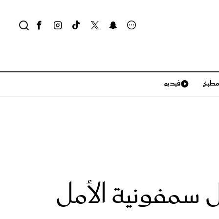
طبخ
فيديو
لايف ستايل
سياحة وسفر
منزل وديكور
تكنولوجيا
كلمة مُميزة من نائب وزير الثقافة خلال حفل ‎سمفونية الأمل