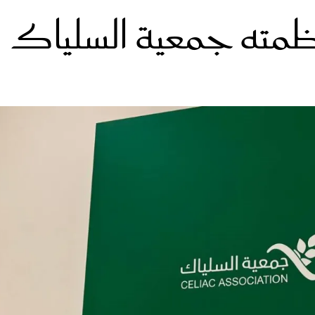
نظمته جمعية السلياك
الات الرأي
تطبيقات سيدتي
ايل
دليل السفر
ارير
آخر الأخبار
وس سيدتي
مجلة سيد
غلاف رف