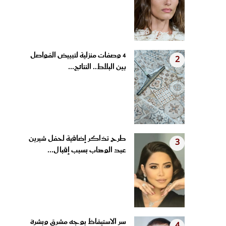
4 وصفات منزلية لتبييض الفواصل
2
بين البلاط.. النتائج...
طرح تذاكر إضافية لحفل شيرين
3
عبد الوهاب بسبب إقبال...
سر الاستيقاظ بوجه مشرق وبشرة
4
مشدودة.. عادات مسائية...