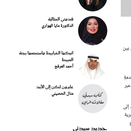
قدوتي المثاليّة
الدكتورة مايا الهواري
 بين
اتركوا الخرابيط واستمتعوا بجنة
العبيط
أحمد العرفج
مةٍ
عبر
عابرون لكن إلى الأبد
منال الحصيني
 إلى
رية
جديد سيدتي