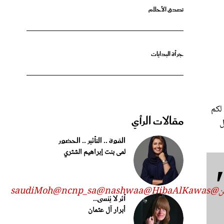
جرأة البدايات
لكم
مقالات الرأي
ل
القوة .. التأثير .. الحضور
لمى بنت إبراهيم الشثري
ن
@saudiMoh
@HibaAlKawas
@nashwaa
@ncnp_sa
أثر لا يُنسى..
أبرار آل عثمان