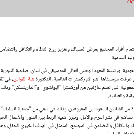
م أفراد المجتمع بمرض السلياك، وتعزيز روح العطاء والتكافل والتضامن
ية السامية.
لسعودية، ورئيسة المعهد الوطني العالي للموسيقى في لبنان، صاحبة التجربة
تي عزفت موسيقاها أهم الأوركسترات العالمية، الدكتورة
هبة القواس
، في تقد
را السمفونية التي تضم عازفين من أوركسترا "البولشوي" و"المارينسكي" وذلك 
ية والغنائية.
ة من الفنانين السعوديين المعروفين، وذلك في سعي من "جمعية السلياك"،
تساهم في نشر الفرح والأمل، وتبرز أهمية الربط بين الفنون والأعمال الخي
ء والتكافل والتضامن في المجتمع، المتمثل في الهدف الخيريّ للحفل، وهو
أهداف السامية.