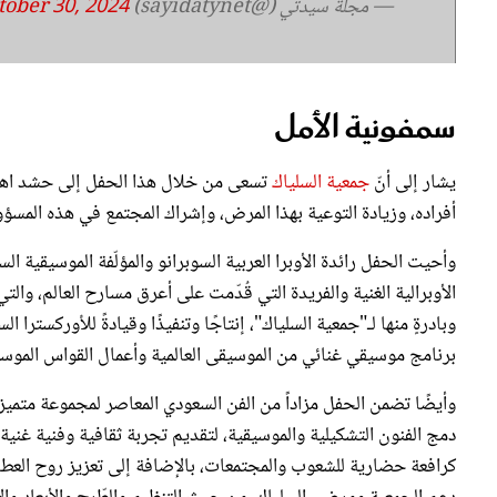
سمفونية الأمل
يشار إلى أنّ
جمعية السلياك
تسعى من خلال هذا الحفل إلى حشد اهتما
أفراده، وزيادة التوعية بهذا المرض، وإشراك المجتمع في هذه المسؤول
وأحيت الحفل رائدة الأوبرا العربية السوبرانو والمؤلّفة الموسيقية ا
الأوبرالية الغنية والفريدة التي قُدّمت على أعرق مسارح العالم، وال
وبادرةٍ منها لـ"جمعية السلياك"، إنتاجًا وتنفيذًا وقيادةً للأوركست
برنامج موسيقي غنائي من الموسيقى العالمية وأعمال القواس الموسيق
وأيضًا تضمن الحفل مزاداً من الفن السعودي المعاصر لمجموعة متميز
دمج الفنون التشكيلية والموسيقية، لتقديم تجربة ثقافية وفنية غنية 
كرافعة حضارية للشعوب والمجتمعات، بالإضافة إلى تعزيز روح العطا
دعم الجمعية ومرضى السلياك، من حيث التنظيم والطّرح والأبعاد وال