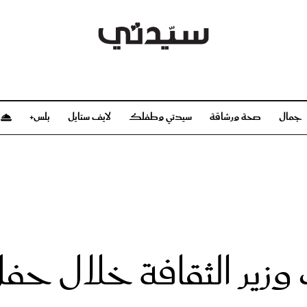
جمال
صحة ورشاقة
سيدتي وطفلك
لايف ستايل
بلس+
م
صحة ورشاقة
سيدتي وطفلك
بشرة
صحة
الحمل والولادة
ريحات
رشاقة و تغذية
مولودك
وعطور
أطفال ومراهقون
صحة الطفل
مجلة سيدتي
مناسبات X سيدتي
ديو
عن سيدتي
بخ سيدتي
فريق سيدتي