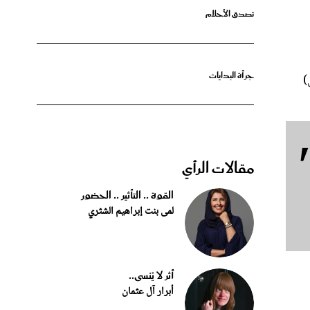
جرأة البدايات
قرى)
مقالات الرأي
القوة .. التأثير .. الحضور
لمى بنت إبراهيم الشثري
أثر لا يُنسى..
أبرار آل عثمان
لخاص