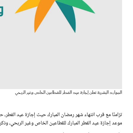
الموارد البشرية تعلن إجازة عيد الفطر للقطاعين الخاص وغير الربحي
تزامنًا مع قرب انتهاء شهر رمضان المبارك حيث إجازة عيد الفطر، 
موعد إجازة عيد الفطر المبارك للقطاعين الخاص وغير الربحي، وذكرت أنه
وأوضحت الوزارة أن الإجازة تبدأ بنهاية عمل يوم السبت 29 رمضان 1446 هـ الموافق 29 مارس 2025، وتستمر لمدة 4 أيام.