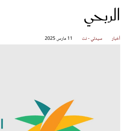
الربحي
قصص ملهمة
مق
شباب وبنات
ست
علاقات زوجية
تق
عر
أخبار
سيدتي - نت
11 مارس 2025