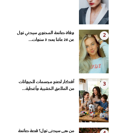
وفاة صانعة المحتوى سيدني تول
2
عن 26 عامًا بعد 3 سنوات...
أفكار لصنع مجسمات للحيوانات
3
من الملاعق الخشبية وأغطية...
من هي سيدني تول؟ قصة صانعة
4
المحتوى التي وثقت رحلتها مع...