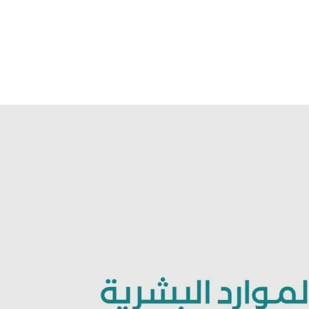
الات الرأي
تطبيقات سيدتي
ايل
دليل السفر
ارير
آخر الأخبار
وس سيدتي
مجلة سيد
غلاف رف