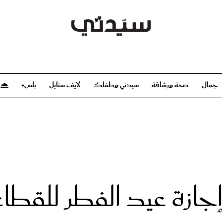
جمال
صحة ورشاقة
سيدتي وطفلك
لايف ستايل
بلس+
م
صحة ورشاقة
سيدتي وطفلك
بشرة
صحة
الحمل والولادة
ريحات
رشاقة و تغذية
مولودك
وعطور
أطفال ومراهقون
صحة الطفل
 إجازة عيد الفطر للقط
مجلة سيدتي
مناسبات X سيدتي
ديو
عن سيدتي
بخ سيدتي
فريق سيدتي