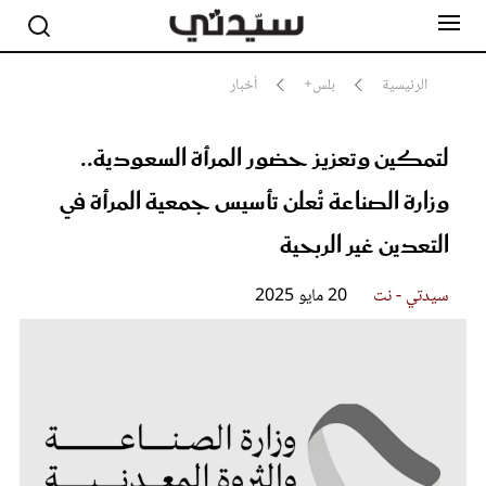
الرئيسية
بلس+
أخبار
لتمكين وتعزيز حضور المرأة السعودية..
مشاهير
أناقة
وزارة الصناعة تُعلن تأسيس جمعية المرأة في
جمال
صحة ورشاقة
التعدين غير الربحية
سيدتي وطفلك
لايف ستايل
سيدتي - نت
20 مايو 2025
بلس+
فيديو
مطبخ سيدتي
مقالات الرأي
ستايل
تقارير