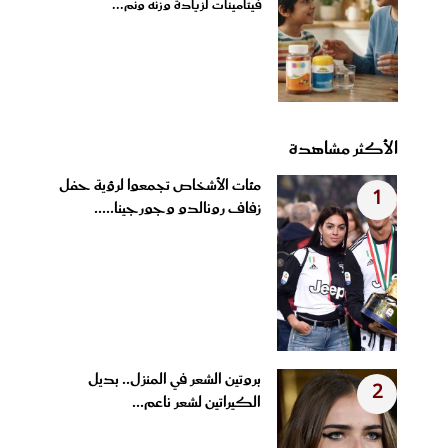
فيتامينات لزيادة وزنه ونم...
الأكثر مشاهدة
مئات الأشخاص تجمعوا لرؤية حفل
1
زفاف رونالدو وجورجينا.....
بروتين الشعر في المنزل.. بديل
2
الكيراتين لشعر ناعم...