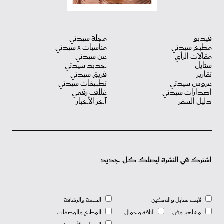
فيديو
مجلة سيدتي
مطبخ سيدتي
مناسبات X سيدتي
مقالات الرأي
عن سيدتي
ستايل
جديد سيدتي
تقارير
فريق سيدتي
عروس سيدتي
تطبيقات سيدتي
اصدارات سيدتي
غلاف رقمي
دليل السفر
آخر الأخبار
اشترك في النشرة ليصلك كل جديد
لايف ستايل والتمكين
الصحة والرشاقة
مشاهير وفن
أناقة وجمال
المطبخ والوصفات