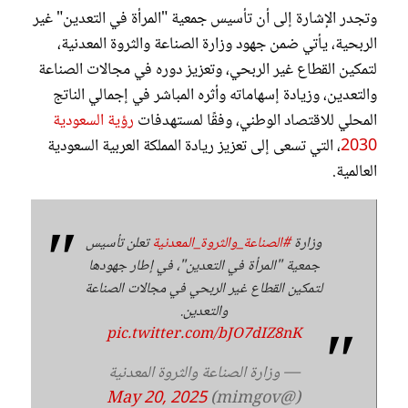
وتجدر الإشارة إلى أن تأسيس جمعية "المرأة في التعدين" غير
الربحية، يأتي ضمن جهود وزارة الصناعة والثروة المعدنية،
لتمكين القطاع غير الربحي، وتعزيز دوره في مجالات الصناعة
والتعدين، وزيادة إسهاماته وأثره المباشر في إجمالي الناتج
المحلي للاقتصاد الوطني، وفقًا لمستهدفات
رؤية السعودية
2030
، التي تسعى إلى تعزيز ريادة المملكة العربية السعودية
العالمية.
وزارة
#الصناعة_والثروة_المعدنية
تعلن تأسيس
جمعية "المرأة في التعدين"، في إطار جهودها
لتمكين القطاع غير الربحي في مجالات الصناعة
والتعدين.
pic.twitter.com/bJO7dIZ8nK
— وزارة الصناعة والثروة المعدنية
May 20, 2025
(@mimgov)