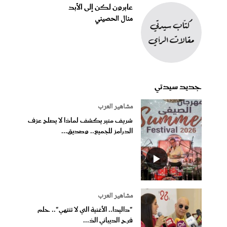
عابرون لكن إلى الأبد
منال الحصيني
جديد سيدتي
مشاهير العرب
شريف منير يكشف لماذا لا يصلح عزف
الدرامز للجميع.. وصديق...
مشاهير العرب
"داليدا.. الأغنية التي لا تنتهي".. حلم
فرح الديباني الذ...