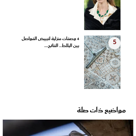
4 وصفات منزلية لتبييض الفواصل
5
بين البلاط.. النتائج...
مواضيع ذات صلة