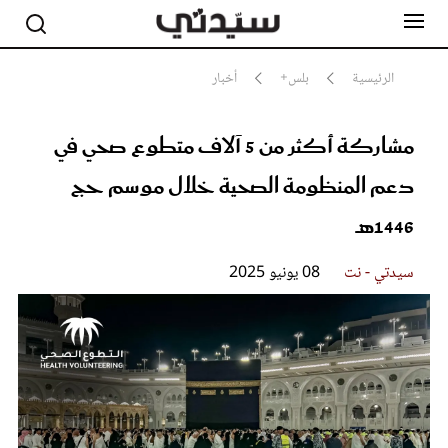
الرئيسية
بلس+
أخبار
مشاركة أكثر من 5 آلاف متطوع صحي في
مشاهير
أناقة
دعم المنظومة الصحية خلال موسم حج
جمال
صحة ورشاقة
1446هـ
سيدتي وطفلك
لايف ستايل
سيدتي - نت
08 يونيو 2025
بلس+
فيديو
مطبخ سيدتي
مقالات الرأي
ستايل
تقارير