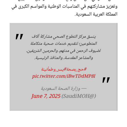
وتعزيز مشاركتهم في المناسبات الوطنية والمواسم الكبرى في
المملكة العربية السعودية.
ينسق مركز التطوع الصحي مشاركةَ آلاف
المتطوعين؛ لتقديم خدمات صحية متكاملة
لضيوف الرحمن في مدنهم، والحرمين الشريفين،
والمشاعر المقدسة، والمنافذ الرئيسية.
#حج_بصحة
#يسر_وطمأنينة
pic.twitter.com/iBwTDdMP8l
— وزارة الصحة السعودية
June 7, 2025
(@SaudiMOH)