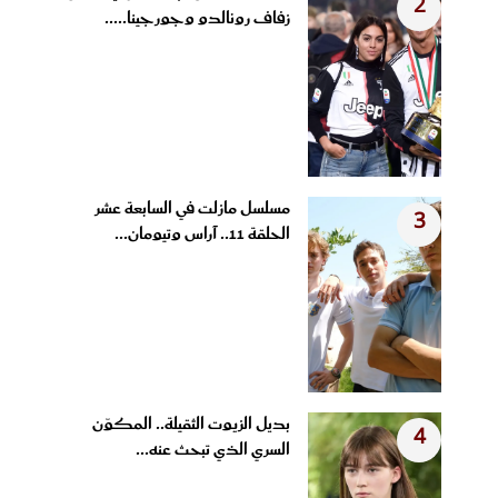
2
زفاف رونالدو وجورجينا.....
مسلسل مازلت في السابعة عشر
3
الحلقة 11.. آراس وتيومان...
بديل الزيوت الثقيلة.. المكوّن
4
السري الذي تبحث عنه...