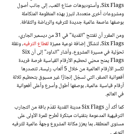
Six Flags، وأستوديوهات صنّاع اللعب، إلى جانب أصول
ومشروعات أخرى متعددة، لتبرز بهذه المنظومة المتكاملة
بوصفها عاصمة عالمية جديدة للترفيه والرياضة والثقافة.
ومن المقرر أن تفتتح "القدية" في 31 من ديسمبر الجاري،
Six Flags، لتشكّل إضافة نوعية مميزة
لقطاع الترفيه
، ونقلة
تحوّلية في مسيرة المشروع، وأشار "الداود" إلى أن Six
Flags يمنح محبّي تحطيم الأرقام القياسية فرصة فريدة
لكسر الأرقام العالمية من خلال 5 ألعاب رئيسة، تتصدرها
أفعوانية الصقر، التي تسجّل إنجازًا غير مسبوق بتحطيم ثلاثة
أرقام قياسية عالمية، بوصفها أطول وأسرع وأعلى أفعوانية
في العالم.
كما أكد أن Six Flags مدينة القدية تقدّم باقة من التجارب
الترفيهية المدعومة بتقنيات مبتكرة تُطرح للمرة الأولى على
مستوى المنطقة، بما يعزز مكانة المشروع وجهةً عالمية للترفيه
النوعي.