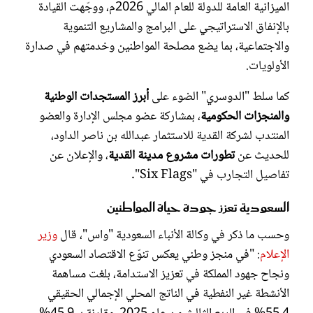
الميزانية العامة للدولة للعام المالي 2026م، ووجّهت القيادة
بالإنفاق الاستراتيجي على البرامج والمشاريع التنموية
والاجتماعية، بما يضع مصلحة المواطنين وخدمتهم في صدارة
الأولويات.
كما سلط "الدوسري" الضوء على
أبرز المستجدات الوطنية
والمنجزات الحكومية
، بمشاركة عضو مجلس الإدارة والعضو
المنتدب لشركة القدية للاستثمار عبدالله بن ناصر الداود،
للحديث عن
تطورات مشروع مدينة القدية
، والإعلان عن
تفاصيل التجارب في "Six Flags".
السعودية تعزز جودة حياة المواطنين
وحسب ما ذكر في وكالة الأنباء السعودية "واس"، قال
وزير
الإعلام
: "في منجز وطني يعكس تنوّع الاقتصاد السعودي
ونجاح جهود المملكة في تعزيز الاستدامة، بلغت مساهمة
الأنشطة غير النفطية في الناتج المحلي الإجمالي الحقيقي