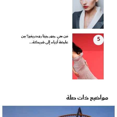
مَن هي جورجينا رودريغيز؟ مِن
5
عارضة أزياء إلى شريكة...
مواضيع ذات صلة