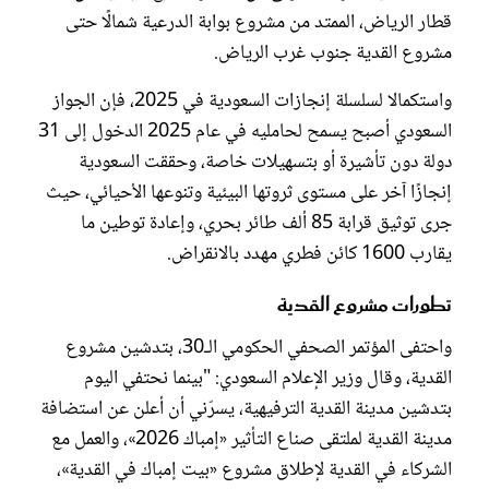
قطار الرياض، الممتد من مشروع بوابة الدرعية شمالًا حتى
مشروع القدية جنوب غرب الرياض.
واستكمالا لسلسلة إنجازات السعودية في 2025، فإن الجواز
السعودي أصبح يسمح لحامليه في عام 2025 الدخول إلى 31
دولة دون تأشيرة أو بتسهيلات خاصة، وحققت السعودية
إنجازًا آخر على مستوى ثروتها البيئية وتنوعها الأحيائي، حيث
جرى توثيق قرابة 85 ألف طائر بحري، وإعادة توطين ما
يقارب 1600 كائن فطري مهدد بالانقراض.
تطورات مشروع القدية
واحتفى المؤتمر الصحفي الحكومي الـ30، بتدشين مشروع
القدية، وقال وزير الإعلام السعودي: "بينما نحتفي اليوم
بتدشين مدينة القدية الترفيهية، يسرّني أن أعلن عن استضافة
مدينة القدية لملتقى صناع التأثير «إمباك 2026»، والعمل مع
الشركاء في القدية لإطلاق مشروع «بيت إمباك في القدية»،