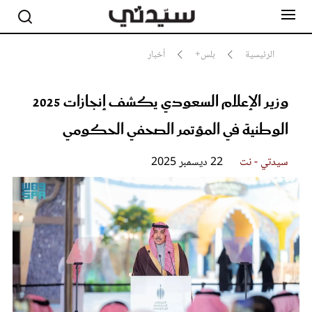
الرئيسية
بلس+
أخبار
وزير الإعلام السعودي يكشف إنجازات 2025
مشاهير
أناقة
الوطنية في المؤتمر الصحفي الحكومي
جمال
صحة ورشاقة
سيدتي وطفلك
سيدتي - نت
22 ديسمبر 2025
لايف ستايل
بلس+
فيديو
مطبخ سيدتي
مقالات الرأي
ستايل
تقارير