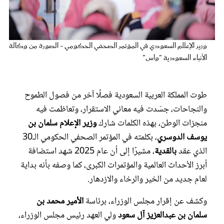
عروس سيدتي
وزير الإعلام السعودي في المؤتمر الصحفي الحكومي - الصورة من وكالة
الأنباء السعودية "واس"
طوت المملكة العربية السعودية فصلًا آخر من فصول الطموح
والنجاحات، جسّدت فيه معاني الاستقرار، وتعاظمت فيه
منجزات الوطن، بهذه الكلمات شارك
وزير الإعلام سلمان بن
يوسف الدوسري
، بكلمته في المؤتمر الصحفي الحكومي الـ30
مجلة سيدتي
الذي عقد
بالقدية
، مشيرًا إلى أن عام 2025 شهد استضافة
أبرز الأحداث العالمية والمؤتمرات الكبرى، كما وصفه بأنه بداية
غلاف رفمي
لعام جديد من الخير والرخاء والازدهار.
وكشف عن إقرار مجلس الوزراء، برئاسة
الأمير محمد بن
سلمان بن عبدالعزيز آل سعود
ولي العهد رئيس مجلس الوزراء،