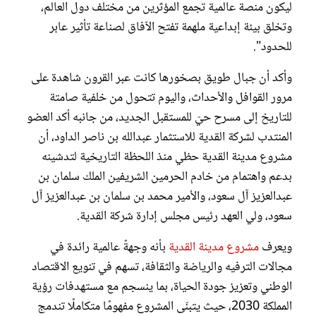
ليكون منصة عالمية تجمع المؤثرين من مختلف دول العالم،
وتخلق بيئة إبداعية ملهمة تفتح الآفاق لصناعة تأثير عابر
للحدود".
وأكد أن جبال طويق بصخورها كانت عبر القرون شاهدة على
مرور القوافل والأحداث، واليوم تتحول من خلفية صامتة
للتاريخ إلى مسرح حيّ للمستقبل الجديد، من جانبه أكد العضو
المنتدب لشركة القدية للاستثمار عبدالله بن ناصر الداود، أن
مشروع مدينة القدية حظي منذ اللحظة التاريخية لتدشينه
بدعم واهتمام من خادم الحرمين الشريفين الملك سلمان بن
عبدالعزيز آل سعود، والأمير محمد بن سلمان بن عبدالعزيز آل
سعود، ولي العهد رئيس مجلس إدارة شركة القدية.
ويعرف
مشروع مدينة القدية
بأنه وجهةً عالمية رائدة في
مجالات الترفيه والرياضة والثقافة، تسهم في تنويع الاقتصاد
الوطني وتعزيز جودة الحياة، بما ينسجم مع مستهدفات رؤية
المملكة 2030، حيث يتبنّى المشروع مفهومًا متكاملًا تندمج