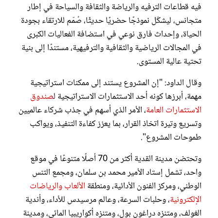
فيه قطاعات الترفيه والرياضة والثقافة والسياحة في إطار
متجانس، ليشكّل نموذجًا حضريًا حديثًا، صُمّم للارتقاء بجودة
الحياة، وإحداث فارق نوعي في استضافة الفعاليات الكبرى
في المجالات الرياضية والثقافية والترفيهية، مستندًا إلى بنية
تحتية عالية المستوى.
وقال الداود: "إن المشروع يستند إلى ممكنات استراتيجية
مهمة، أبرزها كونه أحد الاستثمارات الاستراتيجية ل
صندوق
الاستثمارات العامة
، الأمر الذي أسهم في جذب شركاء عالميين
وتسريع وتيرة اتخاذ القرار، بما يعزز كفاءة التنفيذ، ويواكب
طموحات المشروع".
وتحتضن مدينة القدية أكثر من 70 أصلًا متنوعًا في موقع
واحد، تشمل إستاد الأمير محمد بن سلمان، ومجمع التنس
الوطني، ومركز الفنون الأدائية، ومنطقة
الألعاب والرياضات
الإلكترونية
، وحلبات السرعة، وعالم مرسيدس للأداء، وأندية
الغولف، ومتنزه دراغون بول، ومتنزه أكواريبيا المائي، ومدينة