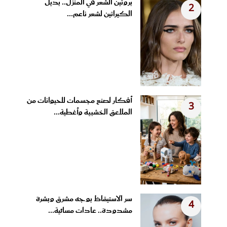
بروتين الشعر في المنزل.. بديل
2
الكيراتين لشعر ناعم...
أفكار لصنع مجسمات للحيوانات من
3
الملاعق الخشبية وأغطية...
سر الاستيقاظ بوجه مشرق وبشرة
4
مشدودة.. عادات مسائية...