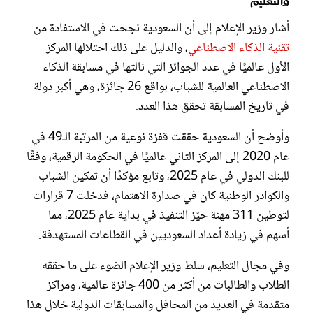
والتعليم
أشار وزير الإعلام إلى أن السعودية نجحت في الاستفادة من
تقنية الذكاء الاصطناعي
، والدليل على ذلك احتلالها المركز
الأول عالميًّا في عدد الجوائز التي نالتها في مسابقة الذكاء
الاصطناعي العالمية للشباب، بواقع 26 جائزة، وهي أكبر دولة
في تاريخ المسابقة تحقق هذا العدد.
وأوضح أن السعودية حققت قفزة نوعية من المرتبة الـ49 في
عام 2020 إلى المركز الثاني عالميًّا في الحكومة الرقمية، وفقًا
للبنك الدولي في عام 2025، وتابع مؤكدًا أن تمكين الشباب
والكوادر الوطنية كان في صدارة الاهتمام، فدخلت 7 قرارات
لتوطين 311 مهنة حيّز التنفيذ في بداية عام 2025، مما
أسهم في زيادة أعداد السعوديين في القطاعات المستهدفة.
وفي مجال التعليم، سلط وزير الإعلام الضوء على ما حققه
الطلاب والطالبات من أكثر من 400 جائزة عالمية، ومراكز
متقدمة في العديد من المحافل والمسابقات الدولية خلال هذا