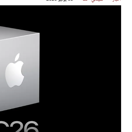
قصص ملهمة
مق
شباب وبنات
ست
علاقات زوجية
تق
عر