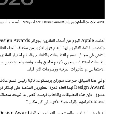
Apple تعلن عن الفائزين بجوائز Apple Design Awards لعام 2026 - (مصدر الصورة: الموقع الرسمي لـ Apple)
وتتضمن قائمة الفائزين لهذا العام فرق تطوير من مختلف أنحاء العالم
تطبيقات استثنائية. وجرى تكريم تطبيق واحد ولعبة واحدة ضمن ست فئ
الاجتماعي، والتأثيرات المرئية ورسومات الغرافيك.
Design Award لهذا العام قدرة المطورين المذهلة على
مشوق، فإن هذه التطبيقات والألعاب تجسد أقصى ما تتيحه منصاتنا م
امتناننا لالتزامهم بإثراء حياة الأفراد في كل مكان."
تعرف على الفائزين والمرشحين النهائيين لجائزة Apple Design Award لعام 2026.