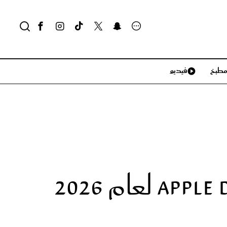
طبخ
فيديو
لايف ستايل
سياحة وسفر
منزل وديكور
تكنولوجيا