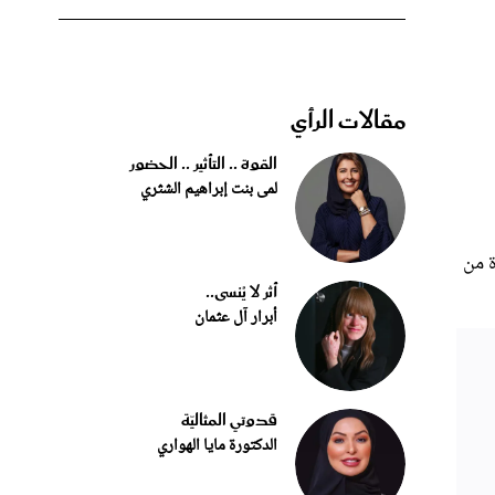
مقالات الرأي
القوة .. التأثير .. الحضور
لمى بنت إبراهيم الشثري
ة من
أثر لا يُنسى..
أبرار آل عثمان
قدوتي المثاليّة
الدكتورة مايا الهواري