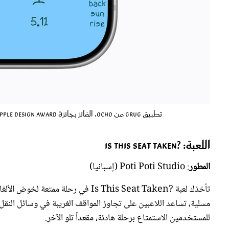
تطبيق grug من Ocho، الفائز بجائزة Apple Design Award عن فئة البهجة والمرح - (مصدر الصورة: الموقع الرسمي لـ Apple)
اللعبة
: ?Is This Seat Taken
المطور
: Poti Poti Studio (إسبانيا)
تأخذك لعبة ?Is This Seat Taken في رح
مسلية، تساعد اللاعبين على تجاوز المواقف الغريبة في وسائل النقل ال
للمستخدمين الاستمتاع برحلة هادئة، مقعداً تلو الآخر.