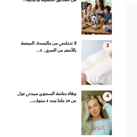
من الملاعق الخشبية وأغطية...
لا تتخلصي من ملابسك المبقعة
3
بالأصفر من التعرق.. 5...
وفاة صانعة المحتوى سيدني تول
4
عن 26 عامًا بعد 3 سنوات...