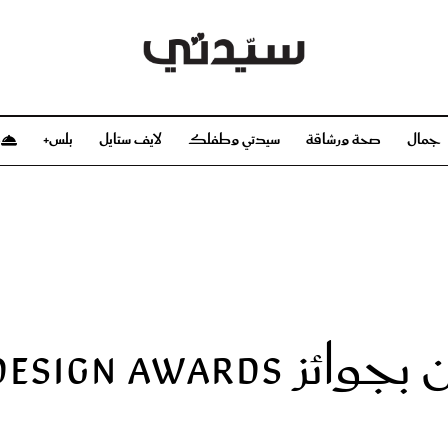
جمال
صحة ورشاقة
سيدتي وطفلك
لايف ستايل
بلس+
م
صحة ورشاقة
سيدتي وطفلك
بشرة
صحة
الحمل والولادة
ريحات
رشاقة و تغذية
مولودك
وعطور
أطفال ومراهقون
صحة الطفل
مجلة سيدتي
مناسبات X سيدتي
ديو
عن سيدتي
بخ سيدتي
فريق سيدتي