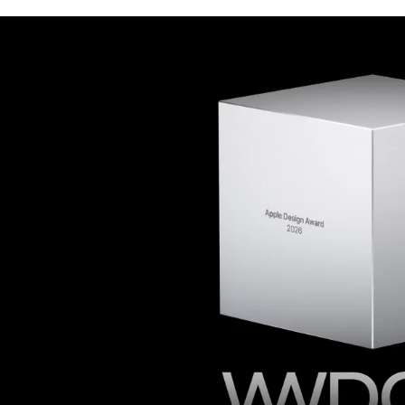
الات الرأي
تطبيقات سيدتي
ايل
دليل السفر
ارير
آخر الأخبار
وس سيدتي
مجلة سيد
غلاف رف