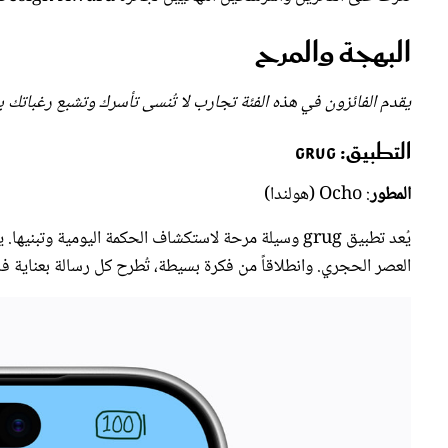
البهجة والمرح
يقدم الفائزون في هذه الفئة تجارب لا تُنسى تأسرك وتشبع رغباتك بجاذبيت
التطبيق
: grug
المطور
: Ocho (هولندا)
يُعد تطبيق grug وسيلة مرحة لاستكشاف الحكمة اليومية و
العصر الحجري. وانطلاقاً من فكرة بسيطة، تُطرح كل رسالة بعناية