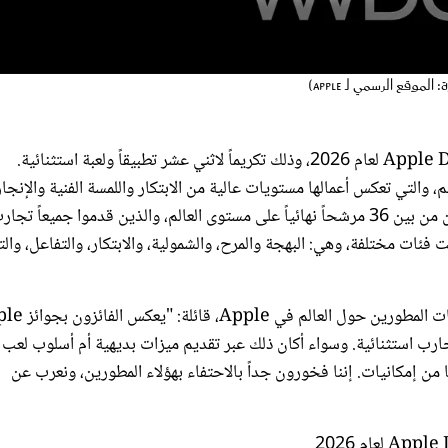
أعلنت Apple اليوم عن أسماء الفائزين بجوائز Apple Design Awards لعام 2026، وذلك تكريماً لاثني عشر تطبيقاً ولعبة استثنائية.
، والتي تعكس أعمالها مستويات عالية من الابتكار واللمسة الفنية والإنجاز
التقني في مجال تصميم التطبيقات والألعاب. وقد تم اختيار الفائزين من بين 36 مرشحاً نهائياً على مستوى العالم، والذين قدموا جميعاً تج
ات مختلفة، وهي: البهجة والمرح، والشمولية، والابتكار، والتفاعل، والتأ
وفي هذا السياق، صرحت سوزان بريسكوت، نائبة رئيس قسم علاقا
 ابتكار تجارب استثنائية. وسواء أكان ذلك عبر تقديم ميزات بديهية أم أسلوب لعب
ن إمكانيات. إننا فخورون جداً بالاحتفاء بهؤلاء المطورين، ونعرب عن