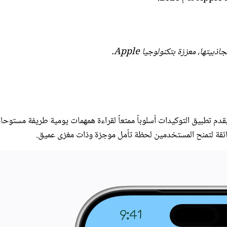
ها، معززة بتكنولوجيا Apple.‏
تبنيها. يقدم تطبيق التوكيدات أسلوباً ممتعاً لقراءة همهمات يومية طريفة مستوحا
 فائقة لتمنح المستخدمين لحظة تأمل موجزة وذات مغزى عميق.