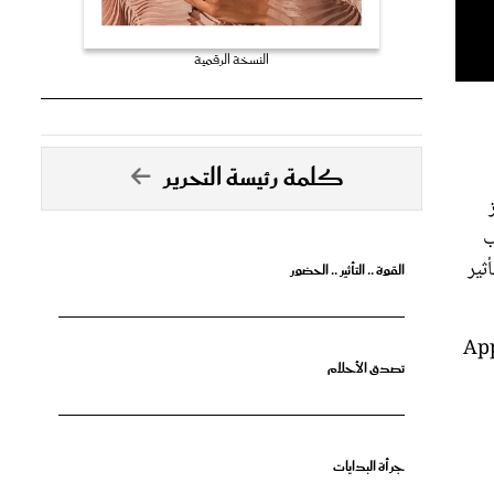
النسخة الرقمية
كلمة رئيسة التحرير
ارب
ثير
القوة .. التأثير .. الحضور
ت المطورين حول العالم في Apple، قائلة: "يعكس الفائزون بجوائز Apple
تصدق الأحلام
جرأة البدايات