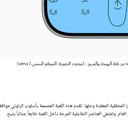
لة ممتعة لخوض الألغاز المنطقية المعقدة وحلها. تقدم هذه اللعبة المصممة بأسلوب كرتوني مواق
عام. وتضفي العناصر التفاعلية المرحة داخل اللعبة طابعاً جذاباً يتيح