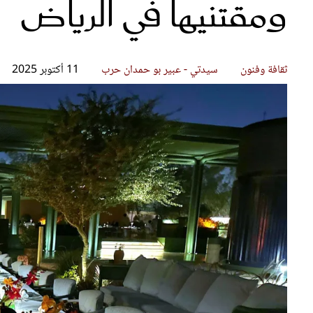
ومقتنيها في الرياض
قصص ملهمة
مق
شباب وبنات
ست
علاقات زوجية
تق
عر
ثقافة وفنون
سيدتي - عبير بو حمدان حرب
11 أكتوبر 2025