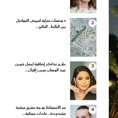
4 وصفات منزلية لتبييض الفواصل
2
بين البلاط.. النتائج...
طرح تذاكر إضافية لحفل شيرين
3
عبد الوهاب بسبب إقبال...
سر الاستيقاظ بوجه مشرق وبشرة
4
مشدودة.. عادات مسائية...