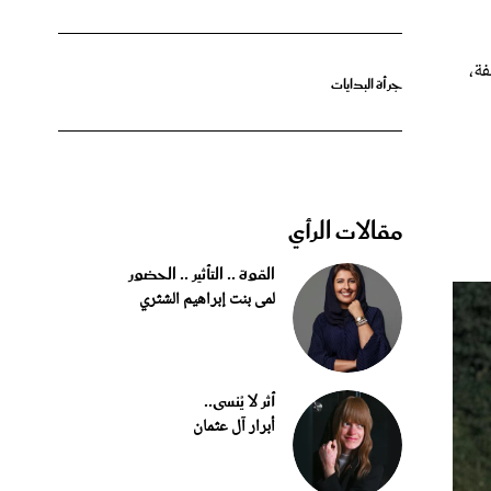
ة،
جرأة البدايات
مقالات الرأي
القوة .. التأثير .. الحضور
لمى بنت إبراهيم الشثري
أثر لا يُنسى..
أبرار آل عثمان