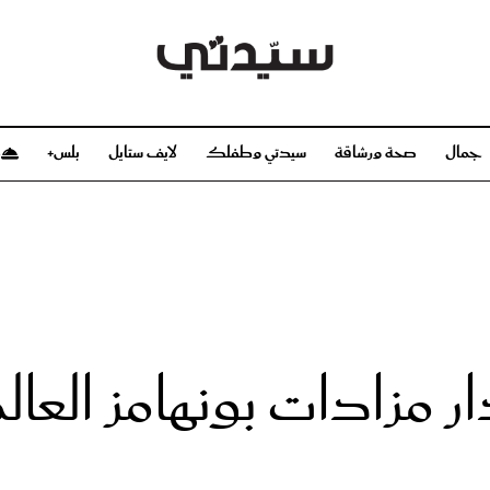
جمال
صحة ورشاقة
سيدتي وطفلك
لايف ستايل
بلس+
م
صحة ورشاقة
سيدتي وطفلك
بشرة
صحة
الحمل والولادة
ريحات
رشاقة و تغذية
مولودك
وعطور
أطفال ومراهقون
صحة الطفل
مزادات بونهامز العالم
مجلة سيدتي
مناسبات X سيدتي
ديو
عن سيدتي
بخ سيدتي
فريق سيدتي