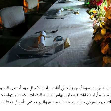
ية تزيده رسوخاً وبروزاً؛ حفل أقامته رائدة الأعمال جود أسعد، والمعرو
المياً، استضافت فيه دار بونهامز العالمية للمزادات؛ للاحتفاء بتواجدها
وافتتاحهم لمعرض جذور بنسخته السعودية، والذي يحتفي بأجيال مختلفة م