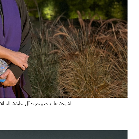
الشيخة هلا بنت محمد آل خليفة، الفنانة ا