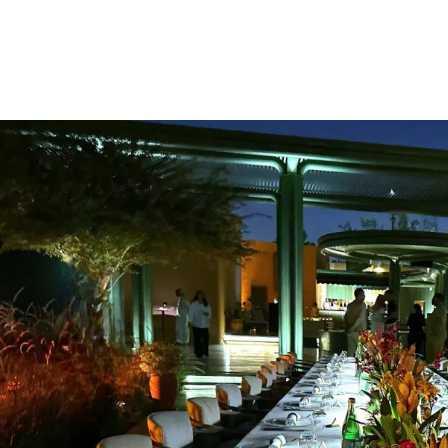
الات الرأي
تطبيقات سيدتي
ايل
دليل السفر
ارير
آخر الأخبار
وس سيدتي
مجلة سيد
غلاف رف