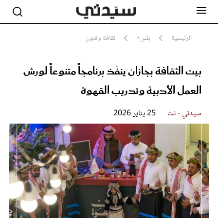
الرئيسية
بلس+
ثقافة وفنون
بيت الثقافة بجازان ينفّذ برنامجاً متنوعاً لورش
مشاهير
أناقة
العمل الأدبية وتدريب القهوة
جمال
صحة ورشاقة
سيدتي وطفلك
سيدتي - نت
25 يناير 2026
لايف ستايل
بلس+
فيديو
مطبخ سيدتي
مقالات الرأي
ستايل
تقارير