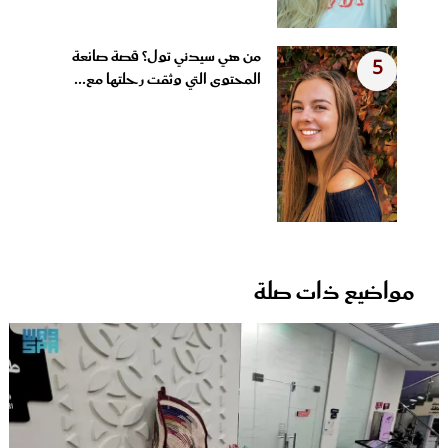
من هي سيدني تول؟ قصة صانعة
5
المحتوى التي وثقت رحلتها مع...
مواضيع ذات صلة