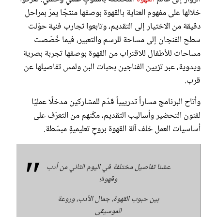
خلالها على مفهوم العناية بالقهوة بوصفها منتجًا يمرّ بمراحل
دقيقة من الاختيار إلى التقديم، وتابعوا تجارب فنية حوّلت
سطح الفنجان إلى مساحة للرسم والتعبير، فيما خُصّصت
مساحات للأطفال للاقتراب من القهوة بوصفها تجربة بصرية
ويدوية، عبر تزيين الفناجين بحبات البن ولمس تفاصيلها عن
قرب.
وأتاح البرنامج مساراً تدريبياً قدّم للمشاركين مدخلًا عمليًا
لفنون التحضير وأساليب التقديم، مكّنهم من التعرّف على
أساسيات العمل خلف آلة القهوة بروحٍ تعليميةٍ مبسّطة.
عشنا تفاصيل مختلفة في اليوم الثاني من أدب
وقهوة؛
بين حبوب القهوة، جمال الأدب، وروعة
الموسيقى