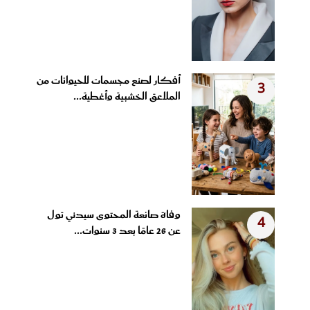
أفكار لصنع مجسمات للحيوانات من
3
الملاعق الخشبية وأغطية...
وفاة صانعة المحتوى سيدني تول
4
عن 26 عامًا بعد 3 سنوات...