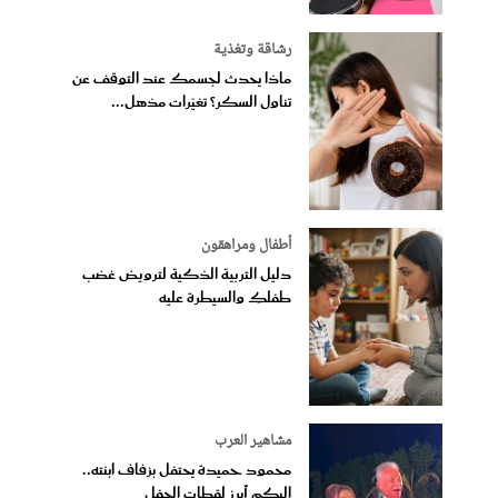
رشاقة وتغذية
ماذا يحدث لجسمك عند التوقف عن
تناول السكر؟ تغيّرات مذهل...
أطفال ومراهقون
دليل التربية الذكية لترويض غضب
طفلكِ والسيطرة عليه
مشاهير العرب
محمود حميدة يحتفل بزفاف ابنته..
إليكم أبرز لقطات الحفل