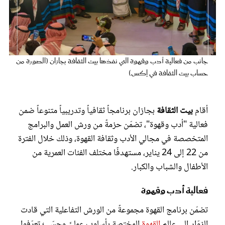
عروس سيدتي
جانب من فعالية أدب وقهوة التي نفذها بيت الثقافة بجازان (الصورة من
حساب بيت الثقافة في إكس)
أقام
بيت الثقافة
بجازان برنامجاً ثقافياً وتدريبياً متنوعاً ضمن
فعالية "أدب وقهوة"، تضمّن حزمةً من ورش العمل والبرامج
المتخصصة في مجالي الأدب وثقافة القهوة، وذلك خلال الفترة
مجلة سيدتي
من 22 إلى 24 يناير، مستهدفًا مختلف الفئات العمرية من
الأطفال والشباب والكبار.
غلاف رفمي
فعالية أدب وقهوة
تضمّن برنامج القهوة مجموعةً من الورش التفاعلية التي قادت
الزوّار إلى عالم
القهوة
المختصة بأسلوبٍ عمليٍّ وحسّي؛ تعرّفوا