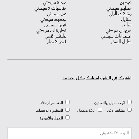
فيديو
مجلة سيدتي
مطبخ سيدتي
مناسبات X سيدتي
مقالات الرأي
عن سيدتي
ستايل
جديد سيدتي
تقارير
فريق سيدتي
عروس سيدتي
تطبيقات سيدتي
اصدارات سيدتي
غلاف رقمي
دليل السفر
آخر الأخبار
اشترك في النشرة ليصلك كل جديد
لايف ستايل والتمكين
الصحة والرشاقة
مشاهير وفن
أناقة وجمال
المطبخ والوصفات
الحمل والأمومة