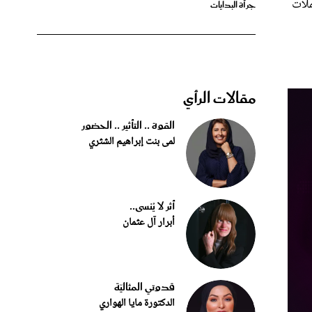
مقالات الرأي
القوة .. التأثير .. الحضور
لمى بنت إبراهيم الشثري
أثر لا يُنسى..
أبرار آل عثمان
قدوتي المثاليّة
الدكتورة مايا الهواري