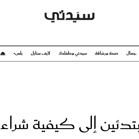
جمال
صحة ورشاقة
سيدتي وطفلك
لايف ستايل
بلس+
م
صحة ورشاقة
سيدتي وطفلك
بشرة
صحة
الحمل والولادة
ريحات
رشاقة و تغذية
مولودك
وعطور
أطفال ومراهقون
صحة الطفل
ُبتدئين إلى كيفية شراء
مجلة سيدتي
مناسبات X سيدتي
ديو
عن سيدتي
بخ سيدتي
فريق سيدتي