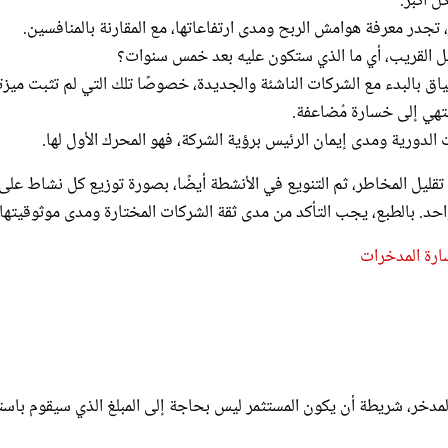
بل القريب، أي ما الذي ستكون عليه بعد خمس سنوات؟
ياق بالبدء مع الشركات الناشئة والجديدة، خصوصًا تلك التي لم تثبت ميزت
نتهي إلى خسارة مُضاعفة.
الدورية ومدى إيمان الرئيس برؤية الشركة، فهو المحرك الأول لها.
صقية باختيار من 5 إلى 15 شركة من أجل تقليل المخاطر، ثم التنويع في الأنشطة أيضًا، بصورة توزيع كل نشاط على
واحد. بالطبع، يجب التأكد من مدى ثقة الشركات المختارة ومدى موثوقيتها.
ارة المدخرات
100 ألف من المال الشخصي المدخر، شريطة أن يكون المستثمر ليس بحاجة إلى المبلغ الذي سيقوم با
 الراتب الشهري للاستثمار في الأسهم، كل شهر.