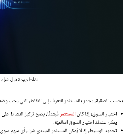
نقاط مهمة قبل شراء الأسهم 
بحسب الصقية، يجدر بالمستثمر
التعرّف إلى النقاط، التي يجب وض
اختيار السوق؛ إذا كان
المستثمر
مُبتدئًا، يصح تركيز النشاط على ا
يمكن عندئذ اختيار السوق العالميّة.
تحديد الوسيط، إذ لا يُمكن للمستثمر المبتدئ شراء أي سهم سو
للمستثمر حساب، مع طلب فتح محفظة استثمارية لتداول الأسهم ال