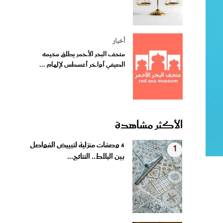
أخبار
متحف البحر الأحمر يطلق مخيمه
الصيفي أواخر أغسطس لإلهام ...
الأكثر مشاهدة
4 وصفات منزلية لتبييض الفواصل
1
بين البلاط.. النتائج...
بروتين الشعر في المنزل.. بديل
2