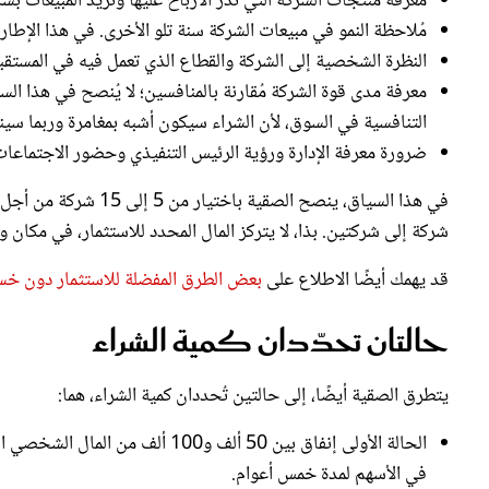
النظرة الشخصية إلى الشركة والقطاع الذي تعمل فيه في المستق
معرفة مدى قوة الشركة مُقارنة بالمنافسين؛ لا يُنصح في هذا الس
التنافسية في السوق، لأن الشراء سيكون أشبه بمغامرة وربما سي
ضرورة معرفة الإدارة ورؤية الرئيس التنفيذي وحضور الاجتماعات 
في هذا السياق، ينصح ال
شركة إلى شركتين. بذا، لا يتركز المال المحدد للاستثمار، في مكان 
قد يهمك أيضًا الاطلاع على
بعض الطرق المفضلة للاستثمار دون خس
حالتان تحدّدان كمية الشراء
يتطرق الصقية أيضًا، إلى حالتين تُحددان كمية الشراء، هما:
الحالة الأولى إنفاق بين 50 ألف و
في الأسهم لمدة خمس أعوام.
الحالة الثانية تتعلق بغياب رأس المال، فاستقطاع نسبة معينة من