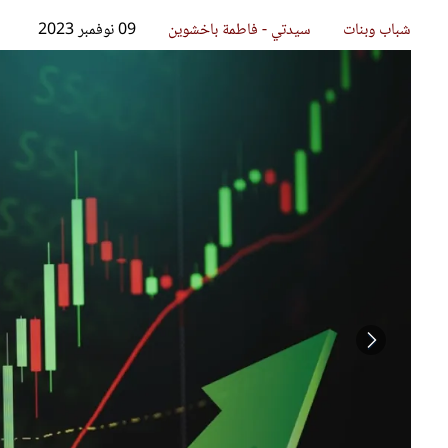
قصص ملهمة
مق
شباب وبنات
ست
علاقات زوجية
تق
عر