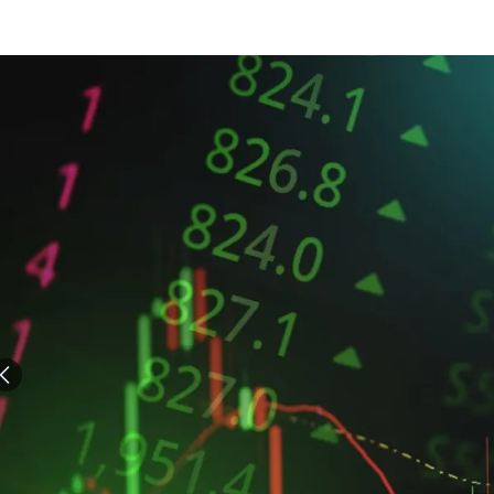
الات الرأي
تطبيقات سيدتي
ايل
دليل السفر
ارير
آخر الأخبار
وس سيدتي
مجلة سيد
غلاف رف