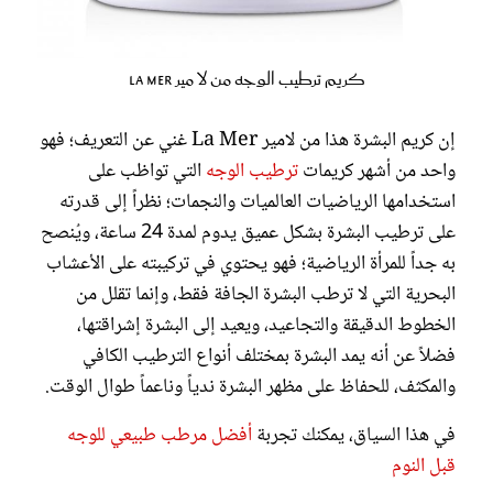
كريم ترطيب الوجه من لا مير La Mer
إن كريم البشرة هذا من لامير La Mer غني عن التعريف؛ فهو
واحد من أشهر كريمات
ترطيب الوجه
التي تواظب على
استخدامها الرياضيات العالميات والنجمات؛ نظراً إلى قدرته
على ترطيب البشرة بشكل عميق يدوم لمدة 24 ساعة، ويُنصح
به جداً للمرأة الرياضية؛ فهو يحتوي في تركيبته على الأعشاب
البحرية التي لا ترطب البشرة الجافة فقط، وإنما تقلل من
الخطوط الدقيقة والتجاعيد، ويعيد إلى البشرة إشراقتها،
فضلاً عن أنه يمد البشرة بمختلف أنواع الترطيب الكافي
والمكثف، للحفاظ على مظهر البشرة ندياً وناعماً طوال الوقت.
في هذا السياق، يمكنك تجربة
أفضل مرطب طبيعي للوجه
قبل النوم