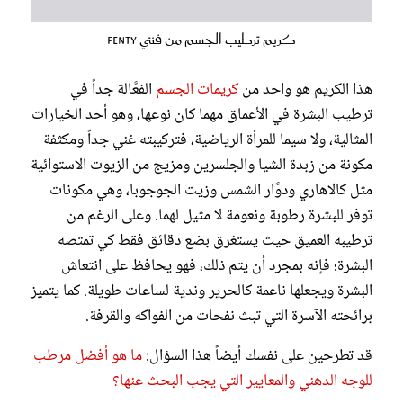
كريم ترطيب الجسم من فنتي Fenty
هذا الكريم هو واحد من
كريمات الجسم
الفعَّالة جداً في
ترطيب البشرة في الأعماق مهما كان نوعها، وهو أحد الخيارات
المثالية، ولا سيما للمرأة الرياضية، فتركيبته غني جداً ومكثفة
مكونة من زبدة الشيا والجلسرين ومزيج من الزيوت الاستوائية
مثل كالاهاري ودوَّار الشمس وزيت الجوجوبا، وهي مكونات
توفر للبشرة رطوبة ونعومة لا مثيل لهما. وعلى الرغم من
ترطيبه العميق حيث يستغرق بضع دقائق فقط كي تمتصه
البشرة؛ فإنه بمجرد أن يتم ذلك، فهو يحافظ على انتعاش
البشرة ويجعلها ناعمة كالحرير وندية لساعات طويلة. كما يتميز
برائحته الآسرة التي تبث نفحات من الفواكه والقرفة.
قد تطرحين على نفسك أيضاً هذا السؤال:
ما هو أفضل مرطب
للوجه الدهني والمعايير التي يجب البحث عنها؟