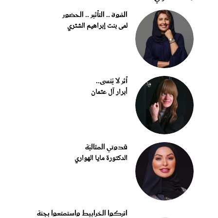
القوة .. التأثير .. الحضور
لمى بنت إبراهيم الشثري
أثر لا يُنسى..
أبرار آل عثمان
قدوتي المثاليّة
الدكتورة مايا الهواري
اتركوا الخرابيط واستمتعوا بجنة