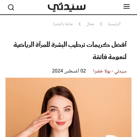
الرئيسية
جمال
عناية بالبشرة
أفضل كريمات ترطيب البشرة للمرأة الرياضية
مشاهير
أناقة
لنعومة فائقة
جمال
صحة ورشاقة
سيدتي وطفلك
سيدتي - يولا خضرا
02 أغسطس 2024
لايف ستايل
بلس+
فيديو
مطبخ سيدتي
مقالات الرأي
ستايل
تقارير