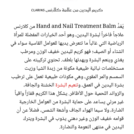
كريم اليدين من علامة كلارنس Clarins
يُعَدُّ Hand and Nail Treatment Balm من كلارنس
علاجاً فاخراً لبشرة اليدين، وهو أحد الخيارات المفضلة للمرأة
الرياضية التي غالباً ما تتعرض يديها للعوامل القاسية سواء في
الشتاء أو الصيف؛ فهو كريم لليدين خفيف الوزن ومرطب
يغذي وينعم البشرة ويهدئها بلطف. تحتوي تركيبته على
مستخلصات نباتية طبيعية مكونة من زبدة الشيا وزيت
السمسم والمر المقوي، وهي مكونات طبيعية تعمل على ترطيب
بشرة اليدين في العمق، و
تنعيم البشرة
الخشنة والجافة،
والزوائد اللحمية حول الأظافر. يشكل هذا الكريم قفازاً واقياً
غير مرئي يساعد على حماية البشرة من العوامل الخارجية
الضارة، ولا سيما الهواء الجاف وأشعة الشمس، فضلاً عن أن
قوامه خفيف الوزن وغير دهني يذوب في البشرة ويترك
اليدين في منتهى النعومة والنضارة.