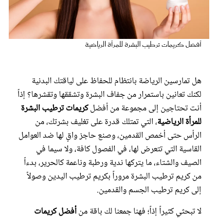
عروس سيدتي
أفضل كريمات ترطيب البشرة للمرأة الرياضية
هل تمارسين الرياضة بانتظام للحفاظ على لياقتك البدنية
لكنك تعانين باستمرار من جفاف البشرة وتشققها وتقشرها؟ إذاً
أنت تحتاجين إلى مجموعة من أفضل
كريمات ترطيب البشرة
للمرأة الرياضية
، التي تمتلك قدرة على تغليف بشرتك، من
الرأس حتى أخمص القدمين، وصنع حاجز واقٍ لها ضد العوامل
مجلة سيدتي
القاسية التي تتعرض لها، في الفصول كافة، ولا سيما في
الصيف والشتاء، ما يتركها ندية ورطبة وناعمة كالحرير، بدءاً
غلاف رفمي
من كريم ترطيب البشرة مروراً بكريم ترطيب اليدين وصولاً
إلى كريم ترطيب الجسم والقدمين.
لا تبحثي كثيراً إذاً؛ فهنا جمعنا لك باقة من
أفضل كريمات