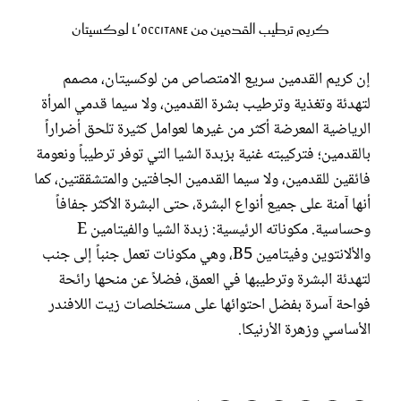
كريم ترطيب القدمين من L'occitane لوكسيتان
إن كريم القدمين سريع الامتصاص من لوكسيتان، مصمم
لتهدئة وتغذية وترطيب بشرة القدمين، ولا سيما قدمي المرأة
الرياضية المعرضة أكثر من غيرها لعوامل كثيرة تلحق أضراراً
بالقدمين؛ فتركيبته غنية بزبدة الشيا التي توفر ترطيباً ونعومة
فائقين للقدمين، ولا سيما القدمين الجافتين والمتشققتين، كما
أنها آمنة على جميع أنواع البشرة، حتى البشرة الأكثر جفافاً
وحساسية. مكوناته الرئيسية: زبدة الشيا والفيتامين E
والألانتوين وفيتامين B5، وهي مكونات تعمل جنباً إلى جنب
لتهدئة البشرة وترطيبها في العمق، فضلاً عن منحها رائحة
فواحة آسرة بفضل احتوائها على مستخلصات زيت اللافندر
الأساسي وزهرة الأرنيكا.