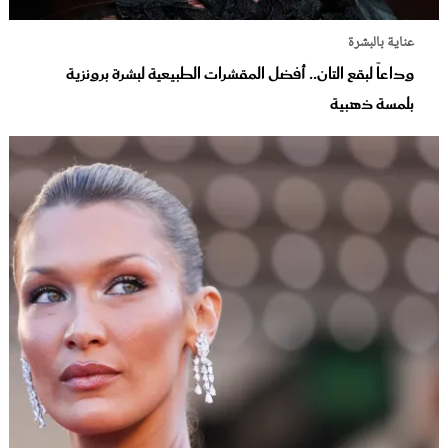
عناية بالبشرة
وداعاً لبقع التان.. أفضل المقشرات الطبيعية لبشرة برونزية
بلمسة ذهبية