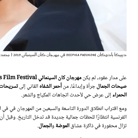
ديبيكا بادوكان Deepika Padukone في مهرجان كان السينمائي 2019 ( مصدر الصورة: Stephane Cardinale - Corbis/Corbis via Getty Images)
على مدار عقود، لم يكن
مهرجان كان السينمائي Cannes Film Festival
صيحات الجمال
جرأة وإبداعًا، من
أحمر الشفاه
القاني إلى
تسريحات 
الحمراء
إلى عرض حي لأحدث اتجاهات المكياج والشعر.
ومع اقتراب انطلاق الدورة التاسعة والسبعين من المهرجان في في الفترة من 12 إلى 23 مايو 2026، تتجه الأنظ
الفرنسية انتظارًا للحظات جمالية جديدة قد تدخل التاريخ. وقبل أن ن
تزال محفورة في ذاكرة عشاق
الموضة
و
الجمال
.