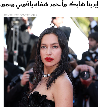
إيرينا شايك وأحمر شفاه ياقوتي وتموجا
Embed from Getty Images