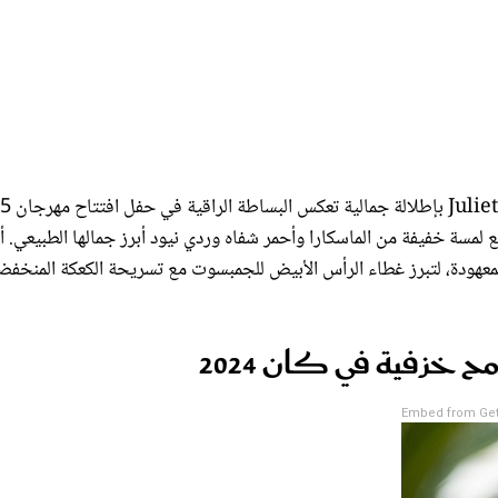
ع لمسة خفيفة من الماسكارا وأحمر شفاه وردي نيود أبرز جمالها الطبيعي. أ
المعهودة، لتبرز غطاء الرأس الأبيض للجمبسوت مع تسريحة الكعكة المنخفض
ح خزفية في كان 2024
Embed from Get