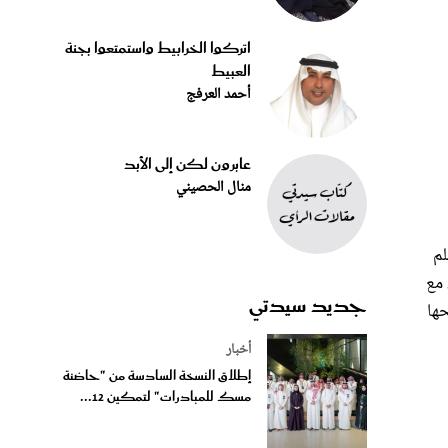
اتركوا الخرابيط واستمتعوا بجنة
العبيط
أحمد العرفج
عابرون لكن إلى الأبد
منال الحصيني
لم
 مع
جديد سيدتي
حها
أخبار
إطلاق النسخة السادسة من "حاضنة
مسك للمبادرات" لتمكين 12...