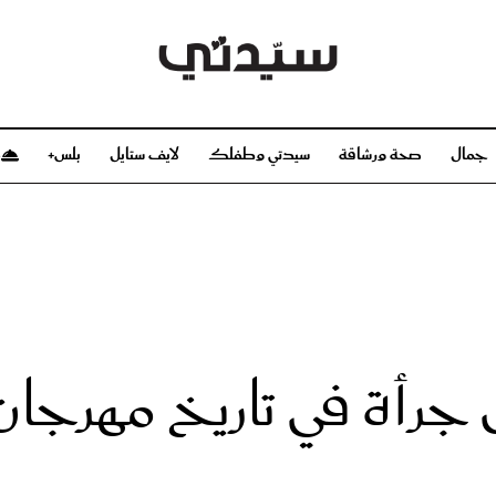
جمال
صحة ورشاقة
سيدتي وطفلك
لايف ستايل
بلس+
م
صحة ورشاقة
سيدتي وطفلك
بشرة
صحة
الحمل والولادة
ريحات
رشاقة و تغذية
مولودك
وعطور
أطفال ومراهقون
صحة الطفل
 جرأة في تاريخ مهرجان
مجلة سيدتي
مناسبات X سيدتي
ديو
عن سيدتي
بخ سيدتي
فريق سيدتي