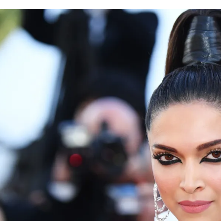
الات الرأي
تطبيقات سيدتي
ايل
دليل السفر
ارير
آخر الأخبار
وس سيدتي
مجلة سيد
غلاف رف