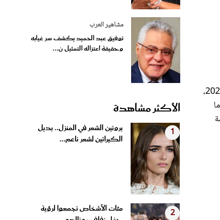
مشاهير العرب
توفيق عبد الحميد يكشف سر غيابه
وحقيقة اعتزاله التمثيل ن...
بصفتها رئيسة لجنة التحكيم، تألقت جولييت بينوش Juliette Binoche بإطلالة جمالية تعكس البساطة الراقية في حفل افتتاح مهرجان 2025،
ما
الأكثر مشاهدة
ة
بروتين الشعر في المنزل.. بديل
1
الكيراتين لشعر ناعم...
مئات الأشخاص تجمعوا لرؤية
2