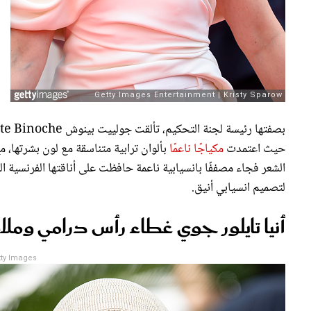
حيث اعتمدت
مكياجًا ناعمًا
بألوان ترابية متناسقة مع لون بشرتها، م
الشعر فجاء مصففًا بانسيابية ناعمة حافظت على أناقتها الفرنسية 
لتصميم انسيابي أنيق.
أنيا تايلور جوي غطاء رأس درامي وملام
ty Images