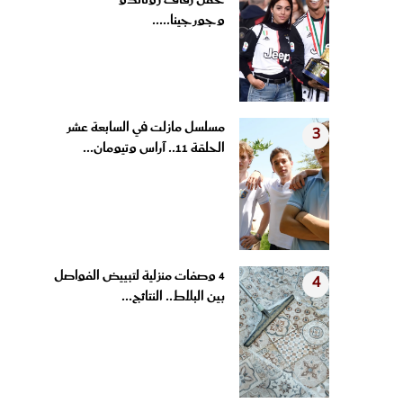
حفل زفاف رونالدو
وجورجينا.....
مسلسل مازلت في السابعة عشر
3
الحلقة 11.. آراس وتيومان...
4 وصفات منزلية لتبييض الفواصل
4
بين البلاط.. النتائج...