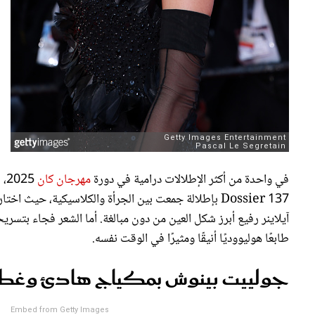
في واحدة من أكثر الإطلالات درامية في دورة
مهرجان كان
2025، ظهرت
Dossier 137 بإطلالة جمعت بين الجرأة والكلاسيكية، حيث
آيلاينر رفيع أبرز شكل العين من دون مبالغة. أما الشعر فجاء بتسر
طابعًا هوليووديًا أنيقًا ومثيرًا في الوقت نفسه.
جولييت بينوش بمكياج هادئ وغطاء لل
Embed from Getty Images