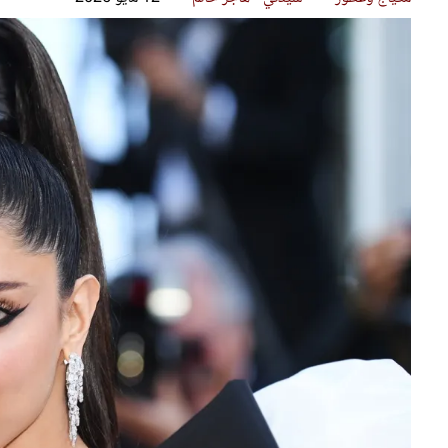
قصص ملهمة
مق
شباب وبنات
ست
علاقات زوجية
تق
عر