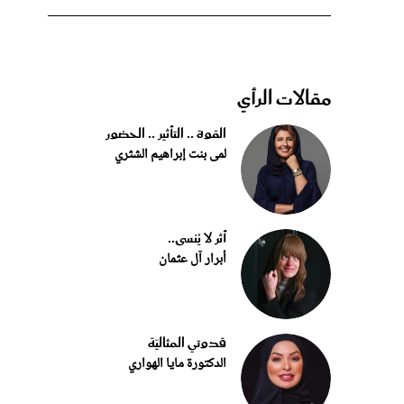
مقالات الرأي
القوة .. التأثير .. الحضور
لمى بنت إبراهيم الشثري
أثر لا يُنسى..
أبرار آل عثمان
قدوتي المثاليّة
الدكتورة مايا الهواري