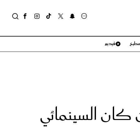
طبخ
فيديو
لايف ستايل
سياحة وسفر
منزل وديكور
تكنولوجيا
 كان السينمائي