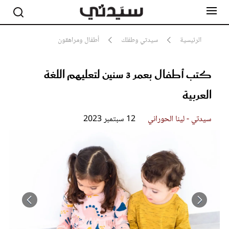
الرئيسية
سيدتي وطفلك
أطفال ومراهقون
كتب أطفال بعمر 3 سنين لتعليهم اللغة
مشاهير
أناقة
العربية
جمال
صحة ورشاقة
سيدتي وطفلك
سيدتي - لينا الحوراني
12 سبتمبر 2023
لايف ستايل
بلس+
فيديو
مطبخ سيدتي
مقالات الرأي
ستايل
تقارير