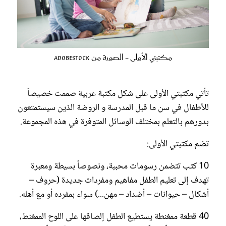
مكتبتي الأولى - الصورة من Adobestock
تأتي مكتبتي الأولى على شكل مكتبة عربية صممت خصيصاً
للأطفال في سن ما قبل المدرسة و الروضة الذين سيستمتعون
بدورهم بالتعلم بمختلف الوسائل المتوفرة في هذه المجموعة.
تضم مكتبتي الأولى:
10 كتب تتضمن رسومات محببة، ونصوصاً بسيطة ومعبرة
تهدف إلى تعليم الطفل مفاهيم ومفردات جديدة (حروف –
أشكال – حيوانات – أضداد – مهن...) سواء بمفرده أو مع أهله.
40 قطعة ممغنطة يستطيع الطفل إلصاقها على اللوح الممغنط،