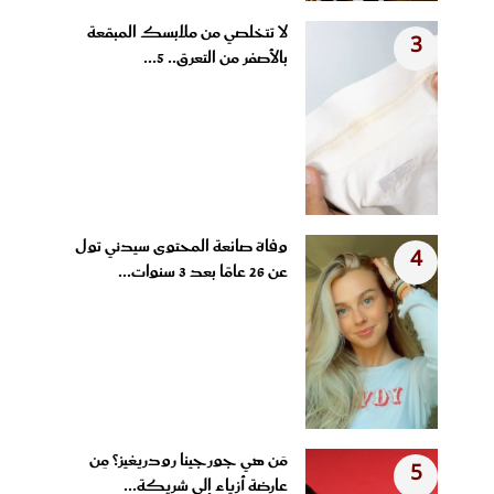
لا تتخلصي من ملابسك المبقعة
3
بالأصفر من التعرق.. 5...
وفاة صانعة المحتوى سيدني تول
4
عن 26 عامًا بعد 3 سنوات...
مَن هي جورجينا رودريغيز؟ مِن
5
عارضة أزياء إلى شريكة...