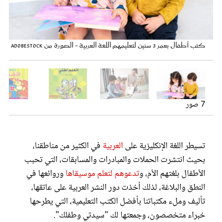
عروس سيدتي
الأبجدية - الصورة من Adobestock
كتب أطفال بعمر 3 سنين لتعليمهم اللغة العربية - الصورة من Adobestock
مكتبتي الأولى - الصورة من Adobestock
الكتاب العربي الأول عن الأشكال - الصورة لدار الكتب العجيبة
7 صور
العربية للأطفال : من 2 إلى 6 سنوات
أتعلم لغتي مع أحمد ولينا- الصورة من شركة الإبداع الفكري
كتاب أول 100 كلمة عربية - الصورة من دار كوكب نور
تسيطر اللغة الإنكليزية على
العربية
في الكثير من مناطقنا،
مجلة سيدتي
بحيث انتشرت الحملات والمبادرات والمسابقات، التي تحبب
الأطفال بلغتهم الأم، و
تدعوهم لتعلم موسيقاها
وروائعها في
غلاف رفمي
النطق والبلاغة، لذلك أخذت دور النشر العربية على عاتقها،
تأليف وملء مكتباتنا بأفضل الكتب التعليمية، التي يطرحها
خبراء متخصصون، وجمعتها لك "سيدتي وطفلك".