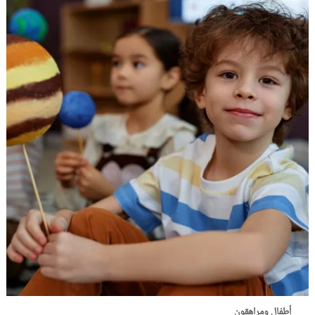
أطفال ومراهقون