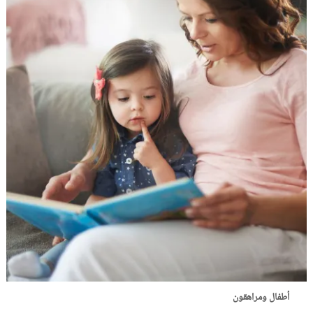
أطفال ومراهقون