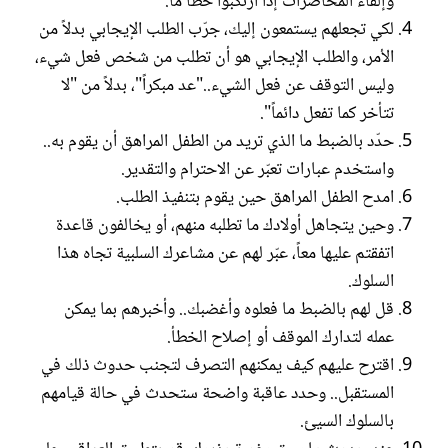
وإلقاء المحاضرات إذا ارتكبوا خطأ ما.
لكي تجعلهم يستمعون إليك، جرّب الطلب الإيجابي بدلاً من
الأمر، والطلب الإيجابي هو أن تطلب من شخص فعل شيء،
وليس التوقف عن فعل الشيء.."عد مبكراً"، بدلاً من "لا
تتأخر كما تفعل دائماً".
حدّد بالضبط ما الذي تريد من الطفل المراهق أن يقوم به..
واستخدم عبارات تعبّر عن الاحترام والتقدير.
امدح الطفل المراهق حين يقوم بتنفيذ الطلب.
وحين يتجاهل أولادك ما تطلبه منهم، أو يخالفون قاعدة
اتفقتم عليها معاً، عبّر لهم عن مشاعرك السلبية تجاه هذا
السلوك.
قل لهم بالضبط ما فعلوه وأغضبك.. وأخبرهم بما يمكن
عمله لتدارك الموقف أو إصلاح الخطأ.
اقترح عليهم كيف يمكنهم التصرف لتجنب حدوث ذلك في
المستقبل.. وحدد عاقبة واضحة ستحدث في حالة قيامهم
بالسلوك السيئ.