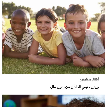
أطفال ومراهقون
روتين صيفي للطفل من دون ملل