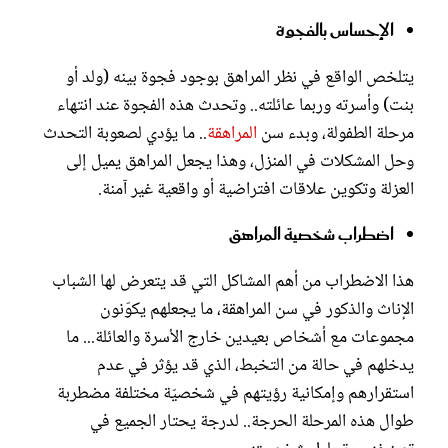
الإحساس بالفجوة
يتلخص الواقع في نظر المراهق بوجود فجوة بينه (ولد أو
بنت) وأسرته وربما عائلته.. وتحدث هذه الفجوة عند انتهاء
مرحلة الطفولة، وبدء سن
المراهقة
.. ما يؤدي لصعوبة التحدث
وحل المشكلات في المنزل، وهذا يجعل المراهق يميل إلى
العزلة وتكوين علاقات افتراضية أو واقعية غير آمنة.
اضطراب شخصية المراهق
هذا الاضطراب من أهم المشاكل التي قد يتعرض لها الشباب
الإناث والذكور في سن المراهقة، ما يجعلهم يكوّنون
مجموعات مع أشخاص بعيدين خارج الأسرة والعائلة... ما
يدخلهم في حالة من التخبط، الذي قد يؤثر في عدم
استقرارهم وإمكانية رؤيتهم في شخصيّة مختلفة مضطربة
طوال هذه المرحلة الحرجة.. لدرجة يحتار الجميع في