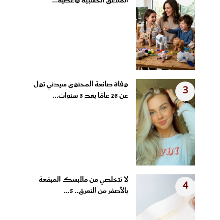
الملاعق الخشبية وأغطية...
وفاة صانعة المحتوى سيدني تول
3
عن 26 عامًا بعد 3 سنوات...
لا تتخلصي من ملابسك المبقعة
4
بالأصفر من التعرق.. 5...