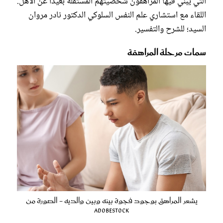
التي يبني فيها المراهقون شخصيتهم المستقلة بعيداً عن الأهل.
اللقاء مع استشاري علم النفس السلوكي الدكتور نادر مروان
السيد؛ للشرح والتفسير.
سمات مرحلة المراهقة
يشعر المراهق بوجود فجوة بينه وبين والديه - الصورة من
AdobeStock