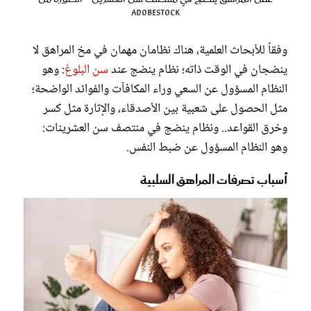
AdobeStock
وفقاً للأبحاث العلمية، هناك نظامان مهمان في مخ المراهق لا
ينضجان في الوقت ذاته؛ نظام ينضج عند
سن البلوغ
: وهو
النظام المسؤول عن السعي وراء المكافآت والفوائد الواضحة؛
مثل الحصول على شعبية بين الأصدقاء، والإثارة مثل كسر
وخرق القواعد.. ونظام ينضج في منتصف سن العشرينات:
وهو النظام المسؤول عن ضبط النفس.
أسباب تصرفات المراهق السلبية