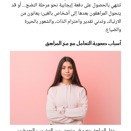
تنتهي بالحصول على دفعة إيجابية نحو مرحلة النضج... أو قد
يتحول المراهقون بعدها إلى أشخاص بالغين؛ يعانون من
الارتباك، وتدني تقدير واحترام الذات، والشعور بالحيرة
والضياع.
أسباب صعوبة التعامل مع مخ المراهق
عقل المراهق ينضج في منتصف سن العشرين - الصورة من