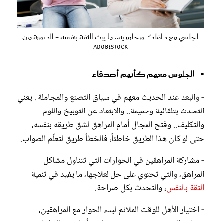
اجلسي مع طفلك وحاوريه.. ما يبث الثقة بنفسه - الصورة من
AdobeStock
الجلوس معهم كأنهم أصدقاء
- والبعد عند الحديث معهم في سياق التصنع والمجاملة.. يعني
التحدث بتلقائية وحميمة.. والابتعاد عن التوبيخ واللوم
والتكليف.. وفتح المجال أمام المراهق لشق طريقه بنفسه،
حتى لو كان هذا الطريق خاطئاً، فالخطأ طريق لتعلّم الصواب.
- مشاركة المراهقين في الحوارات التي تتناول مشاكل
المراهق، والتي تحتوي على حل لعلاجها، ما يفيد في تنمية
الثقة بالنفس
، والتحدث بكل صراحة.
- اختيار الأهل للوقت الملائم لبدء الحوار مع المراهقين،