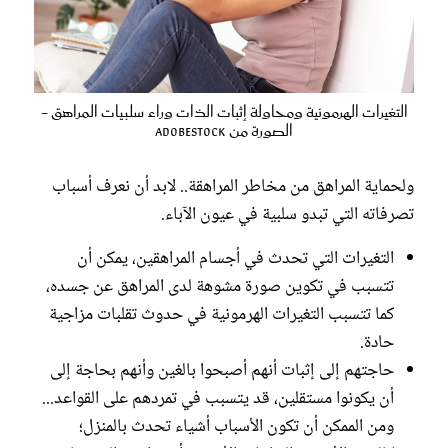
التغيرات الهرمونية ومحاولة إثبات الذات وراء سلبيات المراهق -
الصورة من Adobestock
ولحماية المراهق من مخاطر المراهقة.. لابد أن نعرف أسباب
تصرفاته التي تبدو سلبية في عيون الآباء.
التغيرات التي تحدث في أجسام المراهقين، يمكن أن
تتسبب في تكوين صورة مشوهة لدى المراهق عن جسده،
كما تتسبب التغيرات الهرمونية في حدوث تقلبات مزاجية
حادة.
حاجتهم إلى إثبات أنهم أصبحوا بالغين وأنهم بحاجة إلى
أن يكونوا مستقلين، قد يتسبب في تمردهم على القواعد...
ومن الممكن أن تكون الأسباب أشياء تحدث بالمنزل؛