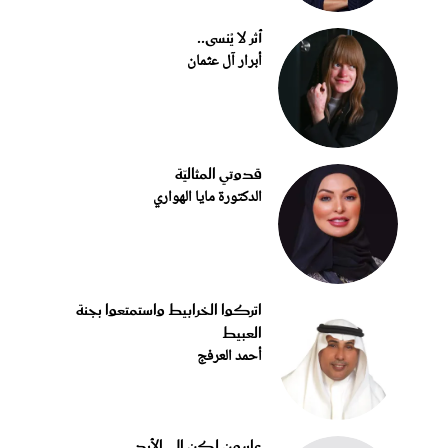
أثر لا يُنسى..
أبرار آل عثمان
قدوتي المثاليّة
الدكتورة مايا الهواري
اتركوا الخرابيط واستمتعوا بجنة
العبيط
أحمد العرفج
عابرون لكن إلى الأبد