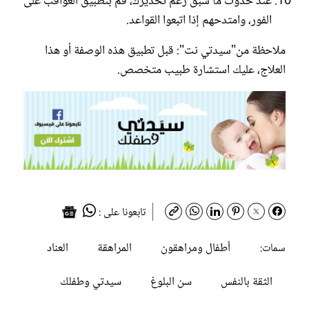
عند حدوث ما سبق رغم تحذيرك، قم بتطبيق العواقب على
الفور، وامتدحهم إذا اتبعوا القواعد.
ملاحظة من"سيدتي نت": قبل تطبيق هذه الوصفة أو هذا
العلاج، عليك استشارة طبيب متخصص.
تابعونا على :
أطفال ومراهقون
المراهقة
العناد
سمات:
الثقة بالنفس
سن البلوغ
سيدتي وطفلك