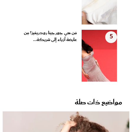
مَن هي جورجينا رودريغيز؟ مِن
5
عارضة أزياء إلى شريكة...
مواضيع ذات صلة