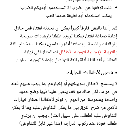
قلت توقفوا عن الضرب! لا تستخدموا أيديكم للضرب!
يمكننا استخدام أيدٍ لطيفة عندما نلعب.
لقد رأينا بالفعل فارقاً كبيراً يمكن أن تحدثه لغتنا؛ فمن خلال
إعادة صياغة لغتنا، يمكننا تزويد طفلنا بإرشادات صريحة
وتوقعات واضحة. وبصفتنا آباءً ومعلمين، يمكننا استخدام اللغة
و
التربية الإيجابية لتوجيه الأطفال
لصالحنا؛ ففي نهاية
المطاف، تُعَد اللغة أداة رائعة للتواصل وإعادة توجيه السلوك.
2. قدمي لأطفالك الخيارات
لا يستمتع الأطفال بتوبيخهم أو إخبارهم بما يجب عليهم فعله
في أمر ما، لكن هناك مواقف يتعين علينا فيها وضع حدود
واضحة وملموسة. من المهم أن نوفر لأطفالنا الصغار خيارات.
تأكدي من شرح الفرق بين ما يمكن التفاوض عليه وما لا يمكن
التفاوض عليه لطفلك. على سبيل المثال، يجب أن يرتدي
طفلك خوذة عند ركوب الدراجة (هذا غير قابل للتفاوض)