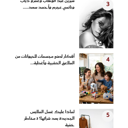
شيرين عبد الوهاب وعمرو دياب
3
ونانسي عجرم وأحمد سعد.....
أفكار لصنع مجسمات للحيوانات من
4
الملاعق الخشبية وأغطية...
لماذا عليك غسل الملابس
5
الجديدة بعد شرائها؟ 3 مخاطر
خفية