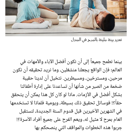
عروس سيدتي
تعزيز بيئة مليئة بالمرح في المنزل
بينما نطمح جميعاً إلى أن نكون أفضل الآباء والأمهات في
العالم؛ فإن الواقع يجعلنا منشغلين، وما نريد تحقيقه أن نكون
مرحين، ومسترخين، ومسيطرين. نتخيل أن لدينا حقيبة
ضخمة من الصبر من شأنها أن تساعدنا على إدارة أطفالنا
مجلة سيدتي
بشكل أفضل في الأزمات. ماذا لو كان كل هذا يمكن أن يتحقق
حقاً؟! فوسائل تحقيق ذلك بسيطة، ويومية فلماذا لا تستخدمها
غلاف رفمي
في الشهرين الأخيرين قبل قدوم السنة الجديدة، لنستقبل
العام بمرح لا مثيل له، ويعم الفرح على جميع أفراد الأسرة؟!
جربوا هذه الخطوات والمواقف التي ينصحكم بها