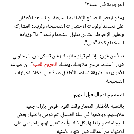
الموجودة في السلة؟"
يمكن لبعض النصائح الإضافية البسيطة أن تساعد الأطفال
على تحديد أولويات الاختيارات الصحيحة، ولزيادة المشاركة
وتقليل الإحباط، اعتادي تقليل استخدام كلمة "إذا" وزيادة
استخدام كلمة "متى".
بدلاً من قول: "إذا لم ترتدِ ملابسك؛ فلن تتمكن من..."، حاولي
قول: "عندما ترتدي ملابسك، يمكنك
الخروج للعب
". إن صياغة
الأمر بهذه الطريقة تساعد الأطفال عادةً على اتخاذ الخيارات
الصحيحة .
أغنية مع أعمال قبل النوم:
بالنسبة للأطفال الصغار وقت النوم: قومي بإزالة جميع
ملابسهم، ووضعها في سلة الغسيل، ثم قومي باختيار بعض
البيجامات وارتدائها، كل ذلك وأنت تغنين لهم، واحرصي على
الانتهاء من أعمالك قبل انتهاء الأغنية.