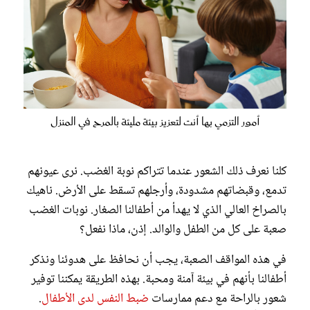
أمور التزمي بها أنت لتعزيز بيئة مليئة بالمرح في المنزل
كلنا نعرف ذلك الشعور عندما تتراكم نوبة الغضب. نرى عيونهم
تدمع، وقبضاتهم مشدودة، وأرجلهم تسقط على الأرض. ناهيك
بالصراخ العالي الذي لا يهدأ من أطفالنا الصغار. نوبات الغضب
صعبة على كل من الطفل والوالد. إذن، ماذا نفعل؟
في هذه المواقف الصعبة، يجب أن نحافظ على هدوئنا ونذكر
أطفالنا بأنهم في بيئة آمنة ومحبة. بهذه الطريقة يمكننا توفير
شعور بالراحة مع دعم ممارسات
ضبط النفس لدى الأطفال
.