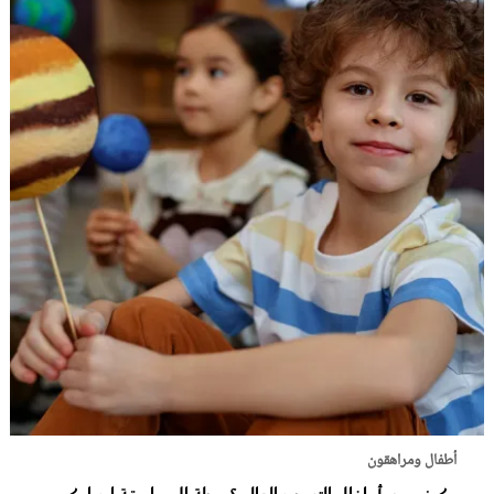
أطفال ومراهقون