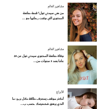
مشاهير العالم
من هي سيدني تول؟ قصة صانعة
المحتوى التي وثقت رحلتها مع ...
مشاهير العالم
وفاة صانعة المحتوى سيدني تول عن 26
عامًا بعد 3 سنوات من...
الأبراج
أكثر موقف يستنزف طاقة كل برج: ما
الذي يرهق شخصيتك حسب ب...