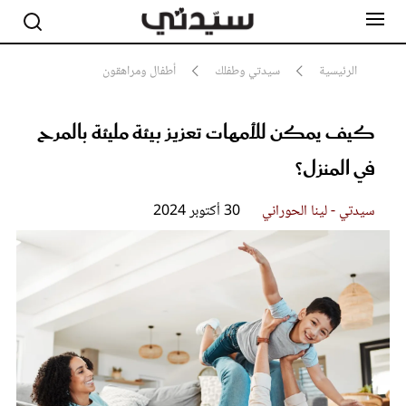
الرئيسية
سيدتي وطفلك
أطفال ومراهقون
كيف يمكن للأمهات تعزيز بيئة مليئة بالمرح
مشاهير
أناقة
في المنزل؟
جمال
صحة ورشاقة
سيدتي وطفلك
سيدتي - لينا الحوراني
30 أكتوبر 2024
لايف ستايل
بلس+
فيديو
مطبخ سيدتي
مقالات الرأي
ستايل
تقارير