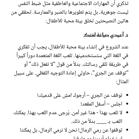
تذكري أن المهارات الاجتماعية والعاطفية مثل ضبط النفس
ليست جوهرية، بل يتم تطويرها بالصبر والممارسة. تحققي من
هاتين النصيحتين لخلق بيئة محبة للأطفال:
1. أعيدي صياغة لغتك
عند الشروع في إنشاء بيئة محبة للأطفال، يجب أن تفكري
في اللغة التي ستستخدمينها. تلعب اللغة المتعمدة دوراً كبيراً
في طريقة تلقي رسالتك. بدلاً من قول "لا تفعل ذلك" أو
"توقف عن الجري"، حاولي إعادة التوجيه اللفظي. على سبيل
المثال:
توقف عن الجري – أرجوك امشِ على قدميك!
اجلس – أسفل المقعد!
لا تلعب بهذا - هذا غير آمن. يُرجى عدم اللعب بهذا. يمكنك
اللعب بـ ____ بدلاً من ذلك.
توقفوا عن رمي الرمال! نحن لا نرمي الرمال، بل يمكننا
استخدام أيدينا ومجارفنا.