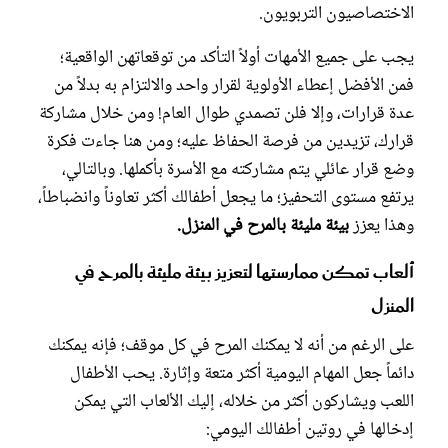
الاختصاصيون التربويون.
يجب على جميع الأمهات أولاً التأكد من توقعاتهن الواقعية؛
فمن الأفضل إعطاء الأولوية لقرار واحد والالتزام به بدلاً من
عدة قرارات، وإلا فلن تصمدي طوال العام! ومن خلال مشاركة
قرارك، تزيدين من فرصة الحفاظ عليه؛ ومن هنا جاءت فكرة
وضع قرار عائلي يتم مشاركته مع الأسرة بأكملها. وبالتالي،
يرتفع مستوى التحفيز؛ ما يجعل أطفالك أكثر تعاوناً وانضباطاً،
وهذا يعزز
بيئة مليئة بالمرح في المنزل.
ألعاب تمكن ممارستها لتعزيز بيئة مليئة بالمرح في
المنزل
على الرغم من أنه لا يمكنك المرح في كل موقف؛ فإنه يمكنك
دائماً جعل المهام اليومية أكثر متعة وإثارة. يحب الأطفال
اللعب ويشاركون أكثر من خلاله، إليك الألعاب التي يمكن
إدخالها في روتين أطفالك اليومي: