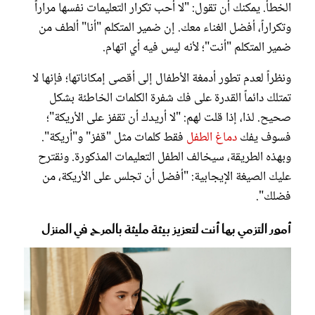
الخطأ. يمكنك أن تقول: "لا أحب تكرار التعليمات نفسها مراراً
وتكراراً، أفضل الغناء معك. إن ضمير المتكلم "أنا" ألطف من
ضمير المتكلم "أنت"؛ لأنه ليس فيه أي اتهام.
ونظراً لعدم تطور أدمغة الأطفال إلى أقصى إمكاناتها؛ فإنها لا
تمتلك دائماً القدرة على فك شفرة الكلمات الخاطئة بشكل
صحيح. لذا، إذا قلت لهم: "لا أريدك أن تقفز على الأريكة"؛
فسوف يفك
دماغ الطفل
فقط كلمات مثل "قفز" و"أريكة".
وبهذه الطريقة، سيخالف الطفل التعليمات المذكورة. ونقترح
عليك الصيغة الإيجابية: "أفضل أن تجلس على الأريكة، من
فضلك".
أمور التزمي بها أنت لتعزيز بيئة مليئة بالمرح في المنزل