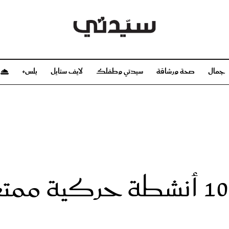
جمال
صحة ورشاقة
سيدتي وطفلك
لايف ستايل
بلس+
م
صحة ورشاقة
سيدتي وطفلك
بشرة
صحة
الحمل والولادة
ريحات
رشاقة و تغذية
مولودك
وعطور
أطفال ومراهقون
صحة الطفل
مجلة سيدتي
مناسبات X سيدتي
ديو
عن سيدتي
بخ سيدتي
فريق سيدتي