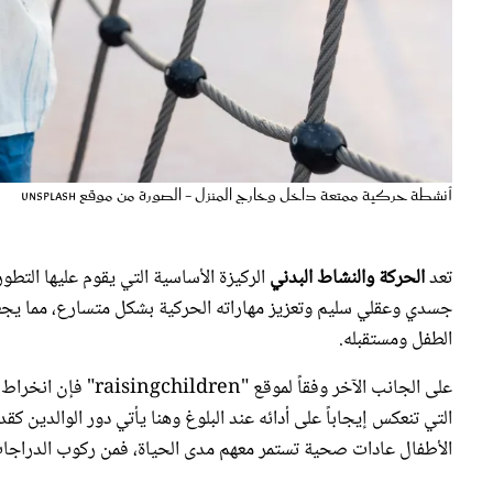
أنشطة حركية ممتعة داخل وخارج المنزل - الصورة من موقع unsplash
تعد
الحركة والنشاط البدني
الركيزة الأساسية التي يقوم عليها التط
جسدي وعقلي سليم وتعزيز مهاراته الحركية بشكل متسارع، مما يجعل
الطفل ومستقبله.
على الجانب الآخر وفق
التي تنعكس إيجاباً على أدائه عند البلوغ وهنا يأتي دور الوالدين
الأطفال عادات صحية تستمر معهم مدى الحياة، فمن ركوب الدراجات إلى تحدي البالونات إليك 10 