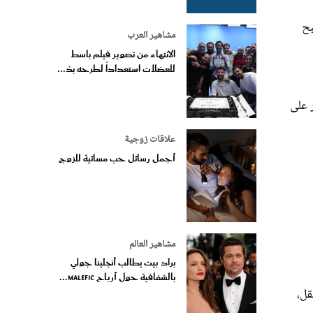
بح
مشاهير العرب
الانتهاء من تصوير فيلم باسط
للعضلات استعداداً لطرحه بدُ...
 على
علاقات زوجية
أجمل رسائل حب مسائية للزوج
مشاهير العالم
براد بيت يطالب أنجلينا جولي
بالشفافية حول أرباح Malefic...
قل،