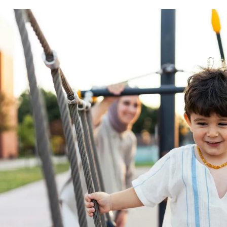
الات الرأي
تطبيقات سيدتي
ايل
دليل السفر
ارير
آخر الأخبار
وس سيدتي
مجلة سيد
غلاف رف