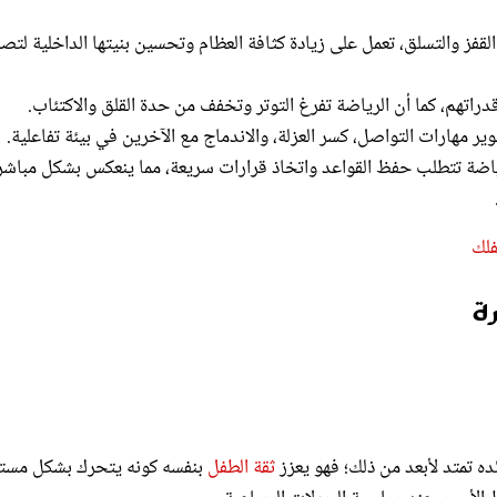
قفز والتسلق، تعمل على زيادة كثافة العظام وتحسين بنيتها الداخلية لتص
دراتهم، كما أن الرياضة تفرغ التوتر وتخفف من حدة القلق والاكتئاب.
ير مهارات التواصل، كسر العزلة، والاندماج مع الآخرين في بيئة تفاعلية.
رياضة تتطلب حفظ القواعد واتخاذ قرارات سريعة، مما ينعكس بشكل مباشر
فلك
ة
ئده تمتد لأبعد من ذلك؛ فهو يعزز
ثقة الطفل
بنفسه كونه يتحرك بشكل مست