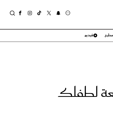
طبخ
فيديو
لايف ستايل
سياحة وسفر
منزل وديكور
تكنولوجيا