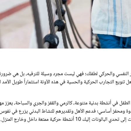
ور النفسي والحركي لطفلك؛ فهي ليست مجرد وسيلة للترفيه، بل هي ضرورة 
 تنويع التجارب الحركية والحسية في هذه الآونة استثماراً طويل الأمد
اً لموقع "raisingchildren" فإن انخراط الطفل في أنشطة بدنية متنوعة، كالرمي والقفز والجري والسباحة، يعزز 
 كقدوة ومحفز أساسي؛ فدعم الأهل وتقديرهم للنشاط البدني يزرع في نفوس
أنشطة حركية ممتعة داخل وخارج المنزل.