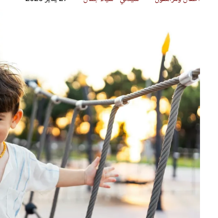
قصص ملهمة
مق
شباب وبنات
ست
علاقات زوجية
تق
عر