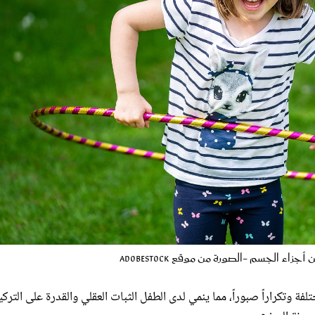
اء الجسم -الصورة من موقع AdobeStock
فة وتكراراً صبوراً، مما ينمي لدى الطفل الثبات العقلي والقدرة على التركي