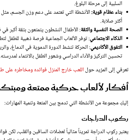
السلبية إلى مرحلة البلوغ.
بناء عظام قوية:
الأنشطة التي تعتمد على دعم وزن الجسم، مثل ال
أكثر صلابة.
الصحة النفسية والثقة
: الأطفال النشطون يتمتعون بثقة أكبر في ق
الذكاء الاجتماعي
: توفر الألعاب الجماعية فرصة ذهبية للطفل لتطو
التفوق الأكاديمي
: الحركة تنشط الدورة الدموية في الدماغ، وال
تحسين التركيز والأداء الدراسي وشعور الطفل بالانتماء لمدرسته.
تعرفي إلى المزيد حول
اللعب خارج المنزل فوائده ومخاطره على ط
أفكار لألعاب حركية ممتعة ومبتكر
إليكِ مجموعة من الأنشطة التي تدمج بين المتعة وتنمية المهارات:
ركوب الدراجات
يعتبر ركوب الدراجة تمريناً مثالياً لعضلات الساقين والقلب، لكن فوا