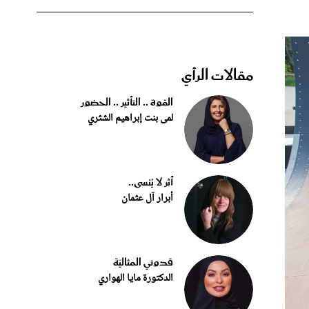
مقالات الرأي
القوة .. التأثير .. الحضور
لمى بنت إبراهيم الشثري
أثر لا يُنسى..
أبرار آل عثمان
قدوتي المثاليّة
الدكتورة مايا الهواري