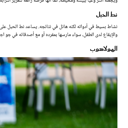
ويجعله أكثر وعياً ببيئته ومحيطه، كما أنها فرصة رائعة لتعزيز الترا
نط الحبل
نشاط بسيط في أدواته لكنه هائل في نتائجه. يساعد نط الحبل عل
والإيقاع لدى الطفل، سواء مارسها بمفرده أو مع أصدقائه في جو اج
الهولاهوب