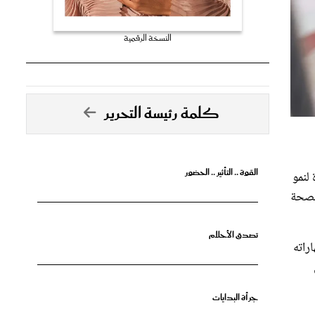
النسخة الرقمية
كلمة رئيسة التحرير
القوة .. التأثير .. الحضور
لنمو
 لصحة
تصدق الأحلام
مهاراته
جرأة البدايات