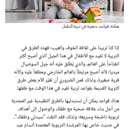
عروس سيدتي
هناك قواعد ذهبية في تربية الطفل
إذا كنا تربينا على ثقافة الخوف والعيب؛ فهذه الطرق في
التربية لا تفيد مع الأطفال في هذا الجيل الذي أصبح أكثر
انفتاحاً على العالم، والذي يُطلق عليه أنه جيل السوشيال
ميديا؛ لأنه أصبح مرتبطاً بالعالم الخارجي ومطلعاً عليه وكأنه
قرية صغيرة، ولذلك فمن الضروري أن تغيِّر الأم بعض طرق
مجلة سيدتي
التربية القديمة بقواعد تربية تفيد في هذا الوقت مع طفلها.
هناك قواعد يمكن أن تستبدليها بالطرق التقليدية غير المجدية
غلاف رفمي
من أجل بناء علاقة صحية مع طفلك والوصول إلى أهداف
تربوية ناضجة وسريعة؛ ولذلك فقد التقت "سيدتي وطفلك"،
في حديث خاص بها؛ المرشدة التربوية المعتمدة أنسام عبد