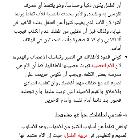
أن الطفل يكون ذكياً وحساساً، وهو يلتقط أي تصرف
تقومين به ويقلده، والأمر يحدث بالنسبة للأب تماماً وربما
أكثر؛ لأن الأب الذي يغيب كثيراً عن الطفل يقلده الأخير في
غيابه، ولذلك قبل أن تطلبي من طفلك عدم الكذب فيجب
ألا تكذبي ولو كذبة صغيرة وأنت تتحدثين في الهاتف
أمامه.
كوني قدوة لأطفالك في الصبر وتماسك الأعصاب والهدوء؛
لأن
الأم العصبية
تورث عصبيتها لأطفالها، كما أن الأم هي
مدرسة بمعنى الكلمة، ويجب أن تكوني حريصة على
تصرفاتك مع طفلك مهما أغضبك، وأن تعلميه المبادئ
والأخلاق والقيم الأصيلة التي تربينا عليها، وأن تجعليه
فخوراً بك دائماً أمام نفسه وأمام الآخرين.
5- قدمي لطفلك حباً غير مشروط
توقفي تماماً عن أسلوب الكثير من الأمهات، وهو الأسلوب
القديم والتقليدي في
تربية الطفل
، حيث إن الأم تعتقد أنها