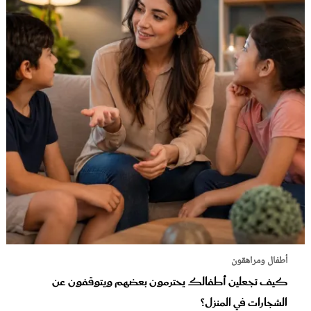
أطفال ومراهقون
كيف تجعلين أطفالك يحترمون بعضهم ويتوقفون عن
الشجارات في المنزل؟