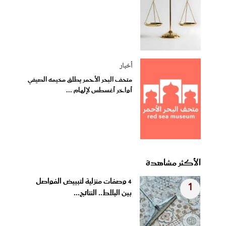
أخبار
متحف البحر الأحمر يطلق مخيمه الصيفي
أواخر أغسطس لإلهام ...
الأكثر مشاهدة
4 وصفات منزلية لتبييض الفواصل
1
بين البلاط.. النتائج...