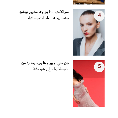
سر الاستيقاظ بوجه مشرق وبشرة
4
مشدودة.. عادات مسائية...
مَن هي جورجينا رودريغيز؟ مِن
5
عارضة أزياء إلى شريكة...