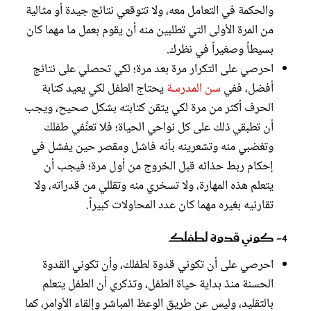
والحكمة في التعامل معه، ولا تتوقعي نتائج جيدة أو مثالية
من المرة الأولى التي تطلبين منه أن يقوم بعمل ما مهما كان
بسيطاً وصغيراً في نظرك.
احرصي على التكرار مرة بعد مرة؛ لكي تحصلي على نتائج
أفضل، ففي
سن المدرسة
يحتاج الطفل لكي يعيد كتابة
الحرف أكثر من مرة لكي يتقن كتابته بشكل صحيح، ويجب
أن تطبقي ذلك على كل نواحي الحياة؛ فلا تعنِّفي طفلك
وتغضبي منه وتشعرينه بأنه فاشل ومقصر حين يفشل في
إحكام ربط حذائه قبل الخروج من أول مرة؛ فيجب أن
يتعلم هذه المهارة، ولا تسخري منه وتقللي من قدراته، ولا
تقارنيه بغيره مهما كان عدد المحاولات كبيراً.
4- كوني قدوة لطفلك
احرصي على أن تكوني قدوة لطفلك، وأن تكوني القدوة
الحسنة منذ بداية حياة الطفل، وتذكري أن الطفل يتعلم
بالتقليد، وليس عن طريق الوعظ المباشر وإلقاء الأوامر، كما