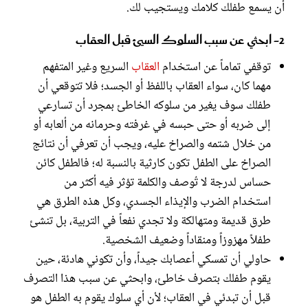
أن يسمع طفلك كلامك ويستجيب لك.
2- ابحثي عن سبب السلوك السيئ قبل العقاب
توقفي تماماً عن استخدام
العقاب
السريع وغير المتفهم
مهما كان، سواء العقاب باللفظ أو الجسد؛ فلا تتوقعي أن
طفلك سوف يغير من سلوكه الخاطئ بمجرد أن تسارعي
إلى ضربه أو حتى حبسه في غرفته وحرمانه من ألعابه أو
من خلال شتمه والصراخ عليه، ويجب أن تعرفي أن نتائج
الصراخ على الطفل تكون كارثية بالنسبة له؛ فالطفل كائن
حساس لدرجة لا تُوصف والكلمة تؤثر فيه أكثر من
استخدام الضرب والإيذاء الجسدي، وكل هذه الطرق هي
طرق قديمة ومتهالكة ولا تجدي نفعاً في التربية، بل تنشئ
طفلاً مهزوزاً ومنقاداً وضعيف الشخصية.
حاولي أن تمسكي أعصابك جيداً، وأن تكوني هادئة، حين
يقوم طفلك بتصرف خاطئ، وابحثي عن سبب هذا التصرف
قبل أن تبدئي في العقاب؛ لأن أي سلوك يقوم به الطفل هو