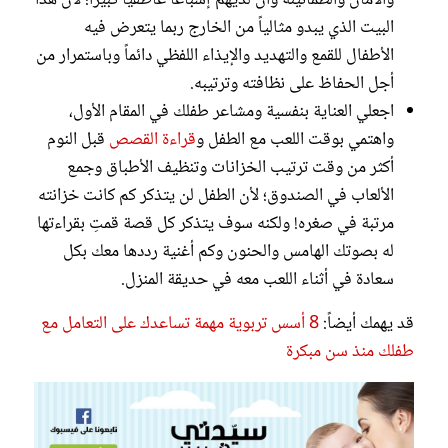
والأمان والطمأنينة وأن لديهم إشباعاً عاطفياً كبيراً؛ لأن هذا
البيت الذي يبدو مثالياً من الخارج ربما يتعرض فيه
الأطفال للقمع والتهديد والإيذاء اللفظي دائماً وباستمرار من
أجل الحفاظ على نظافته وترتيبه.
اجعلي العناية بنفسية ومشاعر طفلك في المقام الأول،
واهتمي بوقت اللعب مع الطفل و
قراءة القصص
قبل النوم
أكثر من وقت ترتيب الخزانات وتنظيف الأطباق وجمع
الألعاب في الصندوق؛ لأن الطفل لن يتذكر كم كانت خزانته
مرتبة في صغره! ولكنه سوف يتذكر كل قصة قمتِ بقراءتها
له بصوتك الهامس والحنون وكم أغنية رددها معك بكل
سعادة في أثناء اللعب معه في حديقة المنزل.
قد يهمك أيضاً:
8 أسس تربوية مهمة تساعدك على التعامل مع
طفلك منذ سن مبكرة