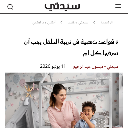
الرئيسية
سيدتي وطفلك
أطفال ومراهقون
6 قواعد ذهبية في تربية الطفل يجب أن
مشاهير
أناقة
تعرفها كل أم
جمال
صحة ورشاقة
سيدتي وطفلك
سيدتي - ميسون عبد الرحيم
11 يونيو 2026
لايف ستايل
بلس+
فيديو
مطبخ سيدتي
مقالات الرأي
ستايل
تقارير