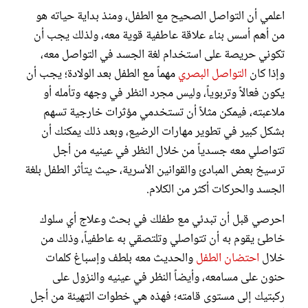
اعلمي أن التواصل الصحيح مع الطفل، ومنذ بداية حياته هو
من أهم أسس بناء علاقة عاطفية قوية معه، ولذلك يجب أن
تكوني حريصة على استخدام لغة الجسد في التواصل معه،
وإذا كان
التواصل البصري
مهماً مع الطفل بعد الولادة؛ يجب أن
يكون فعالاً وتربوياً، وليس مجرد النظر في وجهه وتأمله أو
ملاعبته، فيمكن مثلاً أن تستخدمي مؤثرات خارجية تسهم
بشكل كبير في تطوير مهارات الرضيع، وبعد ذلك يمكنك أن
تتواصلي معه جسدياً من خلال النظر في عينيه من أجل
ترسيخ بعض المبادئ والقوانين الأسرية، حيث يتأثر الطفل بلغة
الجسد والحركات أكثر من الكلام.
احرصي قبل أن تبدئي مع طفلك في بحث وعلاج أي سلوك
خاطئ يقوم به أن تتواصلي وتلتصقي به عاطفياً، وذلك من
خلال
احتضان الطفل
والحديث معه بلطف وإسباغ كلمات
حنون على مسامعه، وأيضاً النظر في عينيه والنزول على
ركبتيك إلى مستوى قامته؛ فهذه هي خطوات التهيئة من أجل