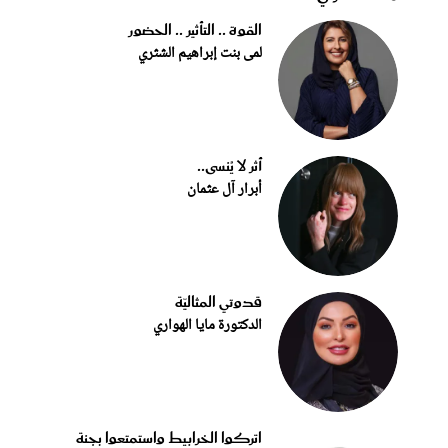
القوة .. التأثير .. الحضور
لمى بنت إبراهيم الشثري
أثر لا يُنسى..
أبرار آل عثمان
قدوتي المثاليّة
الدكتورة مايا الهواري
اتركوا الخرابيط واستمتعوا بجنة