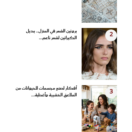
بروتين الشعر في المنزل.. بديل
2
الكيراتين لشعر ناعم...
أفكار لصنع مجسمات للحيوانات من
3
الملاعق الخشبية وأغطية...