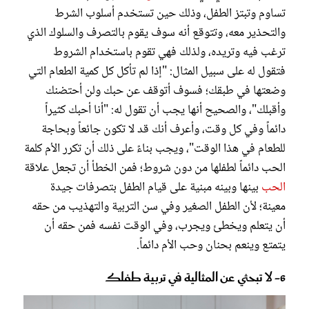
تساوم وتبتز الطفل، وذلك حين تستخدم أسلوب الشرط
والتحذير معه، وتتوقع أنه سوف يقوم بالتصرف والسلوك الذي
ترغب فيه وتريده، ولذلك فهي تقوم باستخدام الشروط
فتقول له على سبيل المثال: "إذا لم تأكل كل كمية الطعام التي
وضعتها في طبقك؛ فسوف أتوقف عن حبك ولن أحتضنك
وأقبلك"، والصحيح أنها يجب أن تقول له: "أنا أحبك كثيراً
دائماً وفي كل وقت، وأعرف أنك قد لا تكون جائعاً وبحاجة
للطعام في هذا الوقت"، ويجب بناءً على ذلك أن تكرر الأم كلمة
الحب دائماً لطفلها من دون شروط؛ فمن الخطأ أن تجعل علاقة
الحب
بينها وبينه مبنية على قيام الطفل بتصرفات جيدة
معينة؛ لأن الطفل الصغير وفي سن التربية والتهذيب من حقه
أن يتعلم ويخطئ ويجرب، وفي الوقت نفسه فمن حقه أن
يتمتع وينعم بحنان وحب الأم دائماً.
6- لا تبحثي عن المثالية في تربية طفلك