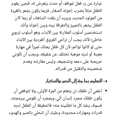
عبارة عن رد فعل لموقف أو حدث يتعرض له، فحين يقوم
الطفل مثلاً بضرب إخوته الصغار، فربما يكون بشعر بالغيرة
من المولود الجديد، ويريد أن يلفت انتباهك، أو ربما كان
الطفل يشعر بالتمييز والتفرقة بينه وبين إخوته وأنك
تستخدمين أسلوب المقارنة بين الأبناء، وهو أسلوب تربوي
خاطئ؛ لأنك يجب أن تراعي الفروق الفردية بين الأبناء
حتى لو كانوا توائم، لأن كل طفل يمتلك تميزاً في مهارة
معينة أو لديه موهبة تختلف عن شقيقه، ويجب أن تكوني
حريصة على دعمه وتشجيعه، وليس مقارنته وهدم
شخصيته والتقليل من قدراته.
3- التعليم بحاجة إلى الصبر والتكرار
اعلمي أن طفلك لن يتعلم من المرة الأولى، ولا تتوقعي أن
يكون طفلك مجرد إنسان آلي، وبمجرد أن تقومي ببرمجته،
فسوف ينفذ كل ما تطلبينه منه؛ فالحقيقة أن الطفل لديه
قدرات ومهارات محدودة، وعليك أن تتحلي بالصبر والهدوء