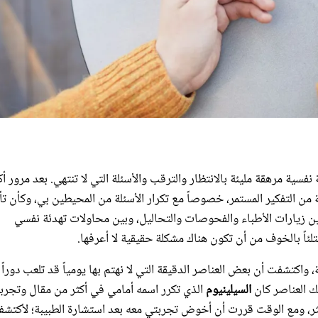
ة مرهقة مليئة بالانتظار والترقب والأسئلة التي لا تنتهي. بعد مرور أك
 التفكير المستمر، خصوصاً مع تكرار الأسئلة من المحيطين بي، وكأن
تأ
 زيارات الأطباء والفحوصات والتحاليل، وبين محاولات تهدئة نفسي
ئاً بالخوف من أن تكون هناك مشكلة حقيقية لا أعرفها.
واكتشفت أن بعض العناصر الدقيقة التي لا نهتم بها يومياً قد تلعب دوراً م
ك العناصر كان
السيلينيوم
الذي تكرر اسمه أمامي في أكثر من مقال وتجرب
 أكثر، ومع الوقت قررت أن أخوض تجربتي معه بعد استشارة الطبيبة؛ لأكتش