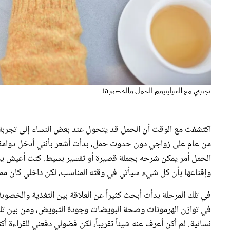
تجربتي مع السيلينيوم للحمل والخصوبة!
اكتشفت مع الوقت أن الحمل قد يتحول عند بعض النساء إلى تجربة نفسي
من عام على زواجي دون حدوث حمل، بدأت أشعر بأنني أدخل دوامة من
الحمل أمر يمكن شرحه بجملة قصيرة أو تفسير بسيط. كنت أعيش بين
وإقناعها بأن كل شيء سيأتي في وقته المناسب، لكن داخلي كان ممتل
في تلك المرحلة بدأت أبحث كثيراً عن العلاقة بين التغذية والخصوبة، 
في توازن الهرمونات وصحة البويضات وجودة التبويض، ومن بين تل
نسائية. لم أكن أعرف عنه شيئاً تقريباً، لكن فضولي دفعني للقراءة