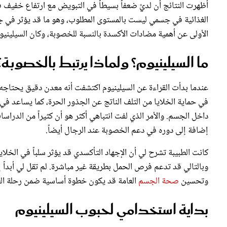
أظهرت النتائج أن لديَّ ضعفاً بسيطاً في التبويض مع ارتفاع خفيف ف
الغذائية في جسمي ليست بالمستوى المطلوب، وهو ما قد يؤثر في جو
الأولى عن أهمية مضادات الأكسدة بالنسبة للخصوبة، وكان السيلينيوم 
ما السيلينيوم؟ ولماذا يرتبط بالخصوبة؟
عندما بدأت القراءة عن السيلينيوم اكتشفت أنه معدن دقيق يحتاجه 
في حماية الخلايا من التلف الناتج عن الجذور الحرة، كما يساعد في 
داخل الجسم. والأمر الذي لفت انتباهي أكثر هو أن كثيراً من الدرا
إضافة إلى دوره في دعم الخصوبة عند الرجال أيضاً.
كانت الطبيبة تشرح لي أن الإجهاد التأكسدي قد يؤثر سلباً في الخلاي
وبالتالي قد تدعم فرص الحمل بطريقة غير مباشرة. لم تقل لي أبداً
وتحسين
صحة الجسم
العامة قد يكون خطوة أساسية ضمن رحلة الع
بداية استخدامي لحبوب السيلينيوم