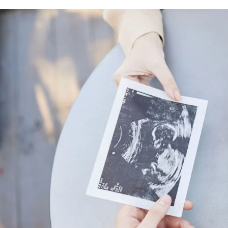
الات الرأي
تطبيقات سيدتي
ايل
دليل السفر
ارير
آخر الأخبار
وس سيدتي
مجلة سيد
غلاف رف