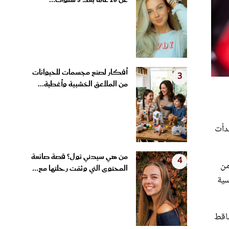
عن 26 عامًا بعد 3 سنوات...
أفكار لصنع مجسمات للحيوانات
3
من الملاعق الخشبية وأغطية...
بدأت
من هي سيدني تول؟ قصة صانعة
4
من
المحتوى التي وثقت رحلتها مع...
سية
ساقط