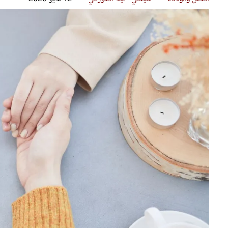
قصص ملهمة
مق
شباب وبنات
ست
علاقات زوجية
تق
عر