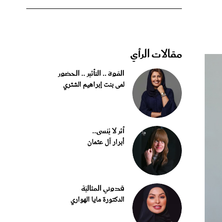
مقالات الرأي
القوة .. التأثير .. الحضور
لمى بنت إبراهيم الشثري
أثر لا يُنسى..
أبرار آل عثمان
قدوتي المثاليّة
الدكتورة مايا الهواري