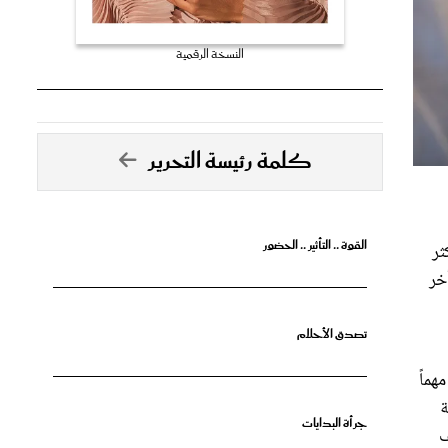
النسخة الرقمية
كلمة رئيسة التحرير
القوة .. التأثير .. الحضور
ثر
خر
تصدق الأحلام
هماً
ة
جرأة البدايات
ف