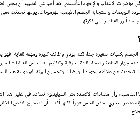
ي مؤشرات الالتهاب والإجهاد التأكسدي، كما أخبرتني الطبيبة أن بعض الع
دة البويضات واستجابة الجسم الطبيعية للهرمونات. يومها تحدثت معي ل
أحد أبرز العناصر التي ذكرتها.
الجسم بكميات صغيرة جداً، لكنه يؤدي وظائف كبيرة ومهمة للغاية؛ فهو ي
دعم جهاز المناعة وصحة الغدة الدرقية وتنظيم العديد من العمليات الحيو
سات تتحدث عن علاقته بجودة البويضات وتحسين البيئة الهرمونية عند النسا
ا التناسلية، وأن مضادات الأكسدة مثل السيلينيوم تساعد في تقليل هذا التأ
 إنه عنصر سحري يحقق الحمل فوراً، لكنها أكدت أن تصحيح النقص الغذائ
لاج.