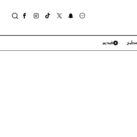
طبخ
فيديو
لايف ستايل
سياحة وسفر
منزل وديكور
تكنولوجيا