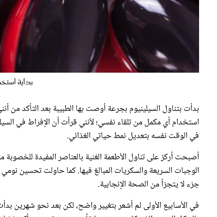
بداية استخد
بدأت بتناول السيلينيوم بجرعة أوصت بها الطبيبة بعد التأكد من أن
استخدام أي مكمل من تلقاء نفسي؛ لأنني قرأت أن الإفراط في السيلي
في الوقت نفسه بتعديل نمط حياتي الغذائي.
أصبحت أركز على تناول الأطعمة الغنية بالعناصر المفيدة للخصوبة م
الوجبات السريعة والسكريات المبالغ فيها. كما حاولت تحسين نومي و
جزء لا يتجزأ من الصحة الإنجابية.
في الأسابيع الأولى لم أشعر بتغيير واضح، لكن بعد نحو شهرين بد