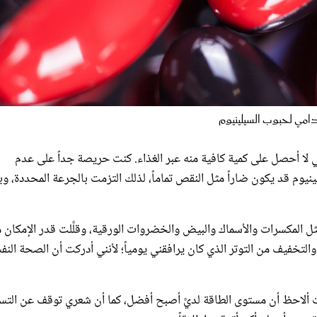
امي لحبوب السيلينيوم
ني لا أحصل على كمية كافية منه عبر الغذاء. كنت حريصة جداً على عدم
نيوم قد يكون ضاراً مثل النقص تماماً، لذلك التزمت بالجرعة المحددة، و
ثل المكسرات والأسماك والبيض والخضروات الورقية، وقلَّلت قدر الإمكان 
التخفيف من التوتر الذي كان يرافقني يومياً؛ لأنني أدركت أن الصحة النف
أت ألاحظ أن مستوى الطاقة لديَّ أصبح أفضل، كما أن شعري توقف عن الت