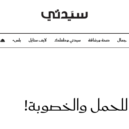
جمال
صحة ورشاقة
سيدتي وطفلك
لايف ستايل
بلس+
م
صحة ورشاقة
سيدتي وطفلك
بشرة
صحة
الحمل والولادة
ريحات
رشاقة و تغذية
مولودك
وعطور
أطفال ومراهقون
صحة الطفل
 للحمل والخصوبة!
مجلة سيدتي
مناسبات X سيدتي
ديو
عن سيدتي
بخ سيدتي
فريق سيدتي