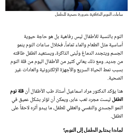
عروس سيدتي
ساعات النوم الكافية ضرورة صحية للطفل
النوم بالنسبة للأطفال ليس رفاهية بل هو حاجة حيوية
أساسية مثل الطعام والماء تماماً، فخلال ساعات النوم ينمو
الجسم ويتجدد الدماغ وتُبنى الذاكرة، ويستعيد الطفل طاقته
من جديد. ومع ذلك يعاني كثير من الأطفال اليوم من قلة النوم
بسبب نمط الحياة السريع والأجهزة الإلكترونية والعادات غير
الصحية.
مجلة سيدتي
هنا يؤكد الدكتور مراد اسماعيل أستاذ طب الأطفال أن
قلة نوم
الطفل
ليست مجرد تعب عابر، ويمكن أن تؤثر بشكل عميق في
غلاف رفمي
النمو الجسدي والنفسي والعقلي للطفل، ما يبدو أثره لاحقاً على
الطفل.
لماذا يحتاج الطفل إلى النوم؟