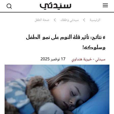
الرئيسية
سيدتي وطفلك
صحة الطفل
6 نتائج: تأثير قلة النوم على نمو الطفل
مشاهير
أناقة
وسلوكه!
جمال
صحة ورشاقة
سيدتي وطفلك
سيدتي - خيرية هنداوي
17 نوفمبر 2025
لايف ستايل
بلس+
فيديو
مطبخ سيدتي
مقالات الرأي
ستايل
تقارير