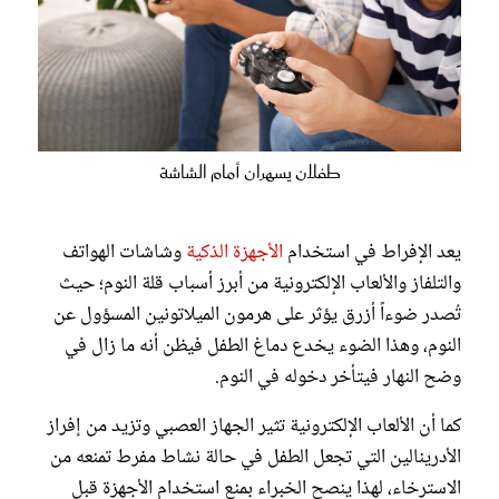
طفلان يسهران أمام الشاشة
يعد الإفراط في استخدام
الأجهزة الذكية
وشاشات الهواتف
والتلفاز والألعاب الإلكترونية من أبرز أسباب قلة النوم؛ حيث
تُصدر ضوءاً أزرق يؤثر على هرمون الميلاتونين المسؤول عن
النوم، وهذا الضوء يخدع دماغ الطفل فيظن أنه ما زال في
وضح النهار فيتأخر دخوله في النوم.
كما أن الألعاب الإلكترونية تثير الجهاز العصبي وتزيد من إفراز
الأدرينالين التي تجعل الطفل في حالة نشاط مفرط تمنعه من
الاسترخاء، لهذا ينصح الخبراء بمنع استخدام الأجهزة قبل