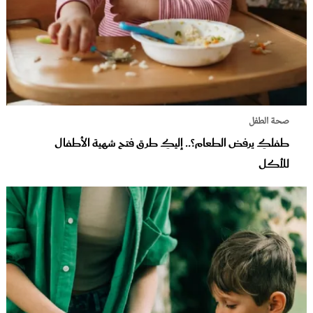
صحة الطفل
طفلكِ يرفض الطعام؟.. إليكِ طرق فتح شهية الأطفال
للأكل