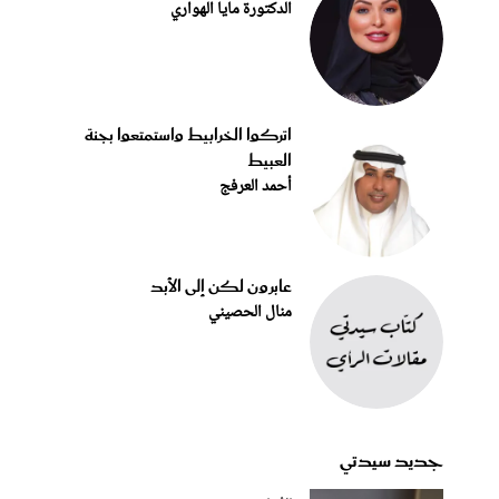
الدكتورة مايا الهواري
اتركوا الخرابيط واستمتعوا بجنة
العبيط
أحمد العرفج
عابرون لكن إلى الأبد
منال الحصيني
جديد سيدتي