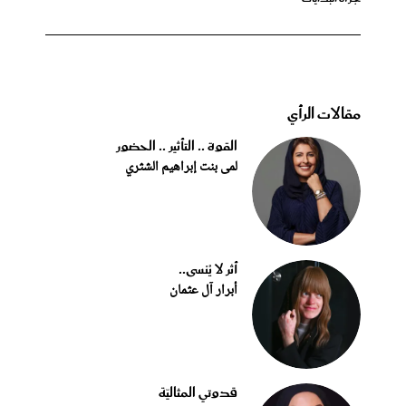
مقالات الرأي
القوة .. التأثير .. الحضور
لمى بنت إبراهيم الشثري
أثر لا يُنسى..
أبرار آل عثمان
قدوتي المثاليّة