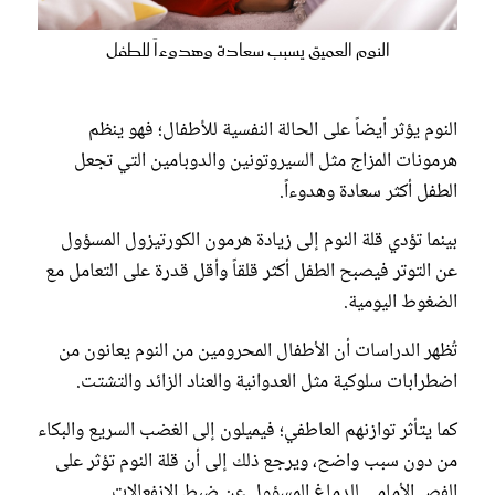
النوم العميق يسبب سعادة وهدوءاً للطفل
النوم يؤثر أيضاً على الحالة النفسية للأطفال؛ فهو ينظم
هرمونات المزاج مثل السيروتونين والدوبامين التي تجعل
الطفل أكثر سعادة وهدوءاً.
بينما تؤدي قلة النوم إلى زيادة هرمون الكورتيزول المسؤول
عن التوتر فيصبح الطفل أكثر قلقاً وأقل قدرة على التعامل مع
الضغوط اليومية.
تُظهر الدراسات أن الأطفال المحرومين من النوم يعانون من
اضطرابات سلوكية مثل العدوانية والعناد الزائد والتشتت.
كما يتأثر توازنهم العاطفي؛ فيميلون إلى الغضب السريع والبكاء
من دون سبب واضح، ويرجع ذلك إلى أن قلة النوم تؤثر على
الفص الأمامي للدماغ المسؤول عن ضبط الانفعالات.