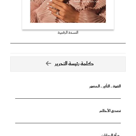
النسخة الرقمية
كلمة رئيسة التحرير
القوة .. التأثير .. الحضور
تصدق الأحلام
جرأة البدايات