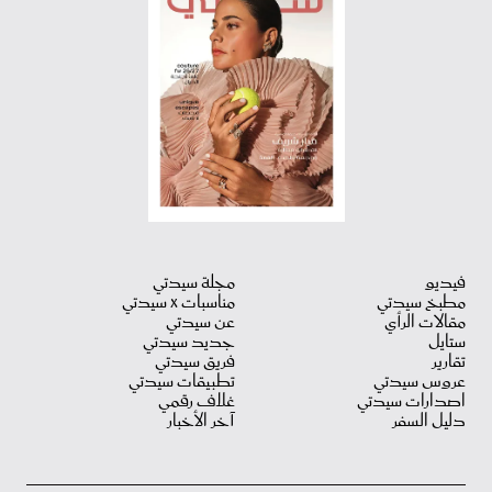
فيديو
مجلة سيدتي
مطبخ سيدتي
مناسبات X سيدتي
مقالات الرأي
عن سيدتي
ستايل
جديد سيدتي
تقارير
فريق سيدتي
عروس سيدتي
تطبيقات سيدتي
اصدارات سيدتي
غلاف رقمي
دليل السفر
آخر الأخبار