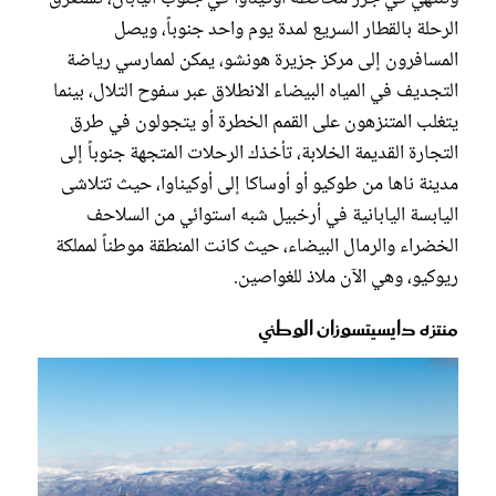
الرحلة بالقطار السريع لمدة يوم واحد جنوباً، ويصل
المسافرون إلى مركز جزيرة هونشو، يمكن لممارسي رياضة
التجديف في المياه البيضاء الانطلاق عبر سفوح التلال، بينما
يتغلب المتنزهون على القمم الخطرة أو يتجولون في طرق
التجارة القديمة الخلابة، تأخذك الرحلات المتجهة جنوباً إلى
مدينة ناها من طوكيو أو أوساكا إلى أوكيناوا، حيث تتلاشى
اليابسة اليابانية في أرخبيل شبه استوائي من السلاحف
الخضراء والرمال البيضاء، حيث كانت المنطقة موطناً لمملكة
ريوكيو، وهي الآن ملاذ للغواصين.
منتزه دايسيتسوزان الوطني