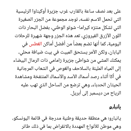
على بعد نصف ساعة بالقارب غرب جزيرة أوكيناوا الرئيسية
التي تحمل الاسم نفسه، توجد مجموعة من الجزر الصغيرة
التي تشكل منتزه كيراما- شوتو الوطني، بفضل البحار ذات
اللون الأزرق الفيروزي، تعد هذه الجزر وجهة شهيرة للرحلات
اليومية، كما أنها تضم بعضاً من أفضل أماكن
الغطس
في
اليابان، ولكن الأمر يستحق المبيت في بيت ضيافة محلي،
يمكنك المشي من شواطئ جزيرة زامامي ذات الرمال البيضاء
إلى المياه المليئة بالسلاحف والغوص في الشعاب المرجانية
في أكا أثناء رصد أسماك الأسد والأسماك المنتفخة ومشاهدة
الحيتان الحدباء، وهي ترضع من الساحل الذي تهب عليه
الرياح من ديسمبر إلى أبريل.
يانبارو
يانبارو؛ هي منطقة حديقة وطنية مدرجة في قائمة اليونسكو،
وهي موطن للأنواع المهددة بالانقراض بما في ذلك طائر