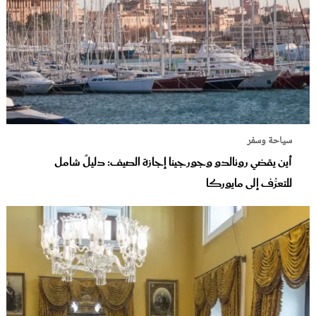
سياحة وسفر
أين يقضي رونالدو وجورجينا إجازة الصيف: دليلٌ شامل
للتعرُّف إلى مايوركا