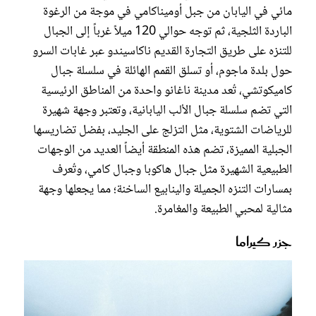
مائي في اليابان من جبل أوميناكامي في موجة من الرغوة
الباردة الثلجية، ثم توجه حوالي 120 ميلاً غرباً إلى الجبال
للتنزه على طريق التجارة القديم ناكاسيندو عبر غابات السرو
حول بلدة ماجوم، أو تسلق القمم الهائلة في سلسلة جبال
كاميكوتشي، تُعد مدينة ناغانو واحدة من المناطق الرئيسية
التي تضم سلسلة جبال الألب اليابانية، وتعتبر وجهة شهيرة
للرياضات الشتوية، مثل التزلج على الجليد، بفضل تضاريسها
الجبلية المميزة، تضم هذه المنطقة أيضاً العديد من الوجهات
الطبيعية الشهيرة مثل جبال هاكوبا وجبال كامي، وتُعرف
بمسارات التنزه الجميلة والينابيع الساخنة؛ مما يجعلها وجهة
مثالية لمحبي الطبيعة والمغامرة.
جزر كيراما