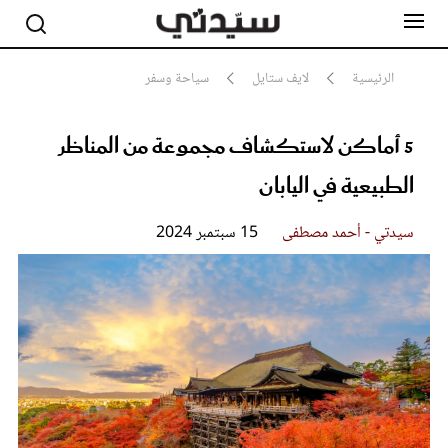
الرئيسية
لايف ستايل
سياحة وسفر
5 أماكن لاستكشاف مجموعة من المناظر
مشاهير
أناقة
الطبيعية في اليابان
جمال
صحة ورشاقة
سيدتي وطفلك
سيدتي - أحمد مصطفى
15 سبتمبر 2024
لايف ستايل
بلس+
فيديو
مطبخ سيدتي
مقالات الرأي
ستايل
تقارير