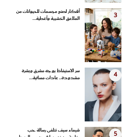
أفكار لصنع مجسمات للحيوانات من
3
الملاعق الخشبية وأغطية...
سر الاستيقاظ بوجه مشرق وبشرة
4
مشدودة.. عادات مسائية...
شيماء سيف تتلقى رسالة حب
5