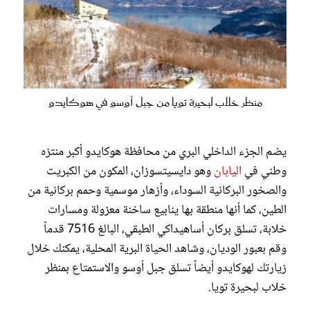
منظر خلاب لبحيرة تويا من جبل أوسو في هوكايدو
يضم الجزء الداخلي البري من محافظة هوكايدو أكبر منتزه
وطني في
اليابان
وهو دايسيتسوزان، المكون من الكبريت
والصخور البركانية السوداء، وأزهار موسمية وحمم بركانية من
الطين، كما أنها منطقة بها ينابيع ساخنة معزولة ومسارات
خلابة، تسلق بركان أساهيداكي الطبقي، البالغ 7516 قدماً
وقم بعبور الوديان، وشاهد الحياة البرية المحلية، يمكنك خلال
زيارتك لهوكايدو أيضاً تسلق جبل أوسو والاستمتاع بمنظر
خلاب لبحيرة تويا.