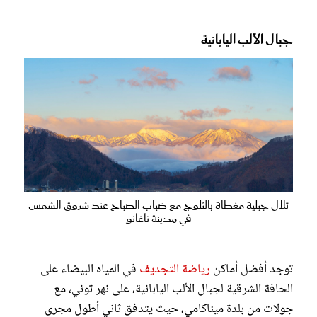
جبال الألب اليابانية
تلال جبلية مغطاة بالثلوج مع ضباب الصباح عند شروق الشمس
في مدينة ناغانو
توجد أفضل أماكن
رياضة التجديف
في المياه البيضاء على
الحافة الشرقية لجبال الألب اليابانية، على نهر توني، مع
جولات من بلدة ميناكامي، حيث يتدفق ثاني أطول مجرى