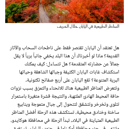
عروس سيدتي
المناظر الطبيعية في اليابان خلال الخريف
هل تعتقد أن اليابان تقتصر فقط على ناطحات السحاب والآثار
القديمة؟ ماذا لو أخبرناك أن هذا البلد يخفي جانباً برياً لا يقل
جمالاً عن حضارته المتقدمة؟ هل تتساءل: كيف يمكنك
استكشاف غابات اليابان الكثيفة وجبالها الشاهقة وحياتها
البرية المتنوعة؟ تقع اليابان على أربع صفائح تكتونية،
مجلة سيدتي
وتتعرض المناظر الطبيعية هناك للانحناء والتمزق بسبب نزوات
حافة المحيط الهادئ الملتهبة، والنتيجة قشرة متغيرة باستمرار
غلاف رفمي
تتلوى وتخرخر وتتشقق لتتحول إلى جبال متموجة وينابيع
ساخنة وخنادق محيطية، تستكشف هذه الرحلة أفضل المناظر
الطبيعية المتباينة في البلاد، تبدأ الرحلة في محافظة هوكايدو،
وتنتهي في جزر محافظة أوكيناوا في جنوب اليابان، تستغرق