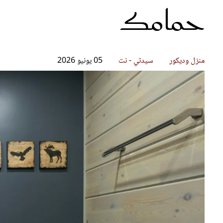
حمامك
قصص ملهمة
مق
شباب وبنات
ست
علاقات زوجية
تق
عر
منزل وديكور
سيدتي - نت
05 يونيو 2026