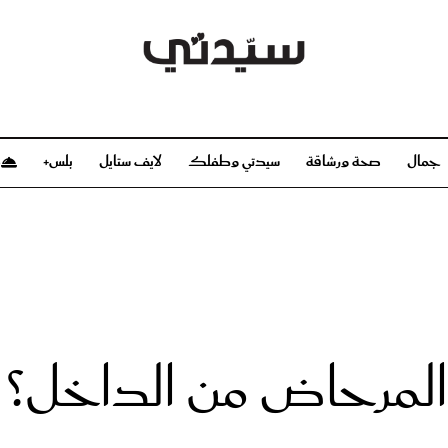
جمال
صحة ورشاقة
سيدتي وطفلك
لايف ستايل
بلس+
م
صحة ورشاقة
سيدتي وطفلك
بشرة
صحة
الحمل والولادة
ريحات
رشاقة و تغذية
مولودك
وعطور
أطفال ومراهقون
صحة الطفل
لمرحاض من الداخل؟ ا
مجلة سيدتي
مناسبات X سيدتي
ديو
عن سيدتي
بخ سيدتي
فريق سيدتي