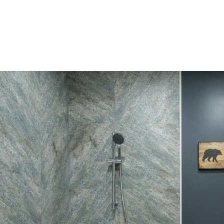
الات الرأي
تطبيقات سيدتي
ايل
دليل السفر
ارير
آخر الأخبار
وس سيدتي
مجلة سيد
غلاف رف