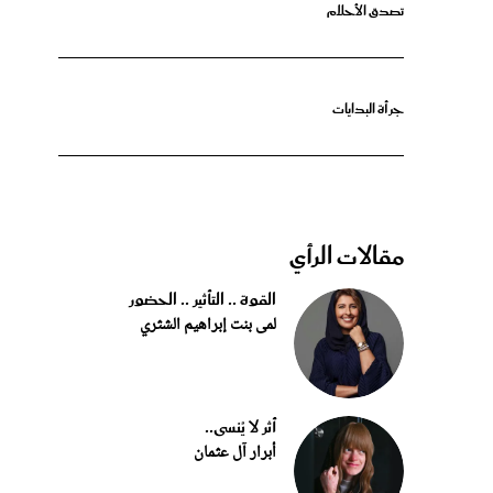
جرأة البدايات
مقالات الرأي
القوة .. التأثير .. الحضور
لمى بنت إبراهيم الشثري
أثر لا يُنسى..
أبرار آل عثمان