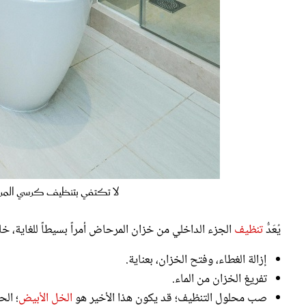
لا تكتفي بتنظيف كرسي المرح
يُعَدُّ
تنظيف
الجزء الداخلي من خزان المرحاض أمراً بسيطاً للغاية، خا
إزالة الغطاء، وفتح الخزان، بعناية.
تفريغ الخزان من الماء.
صب محلول التنظيف؛ قد يكون هذا الأخير هو
الخل الأبيض
؛ الح
كل ما عليك فعله هو سكب كوبين من الخل في الخزان الفارغ، وت