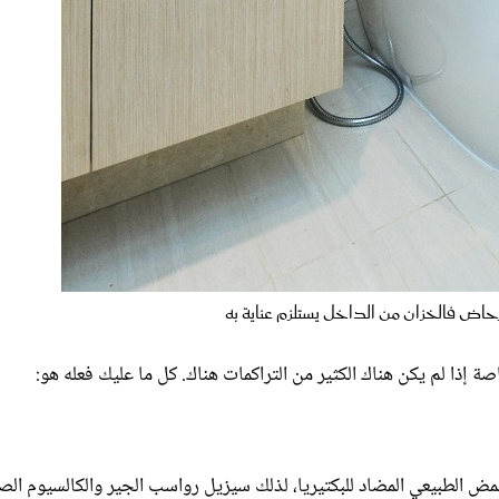
اض فالخزان من الداخل يستلزم عناية به
صة إذا لم يكن هناك الكثير من التراكمات هناك. كل ما عليك فعله هو:
مض الطبيعي المضاد للبكتيريا، لذلك سيزيل رواسب الجير والكالسيوم الصغ
ركه لمدة ساعة أو نحو ذلك، ثم فركه وشطفه. سيعمل الخل غير المخفف