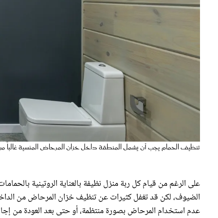
تنظيف الحمام يجب أن يشمل المنطقة داخل خزان المرحاض المنسية غالباً من 
على الرغم من قيام كل ربة منزل نظيفة بالعناية الروتينية بالحماما
الضيوف، لكن قد تغفل كثيرات عن تنظيف خزان المرحاض من الداخل؛ ف
عدم استخدام المرحاض بصورة منتظمة، أو حتى بعد العودة من إجاز