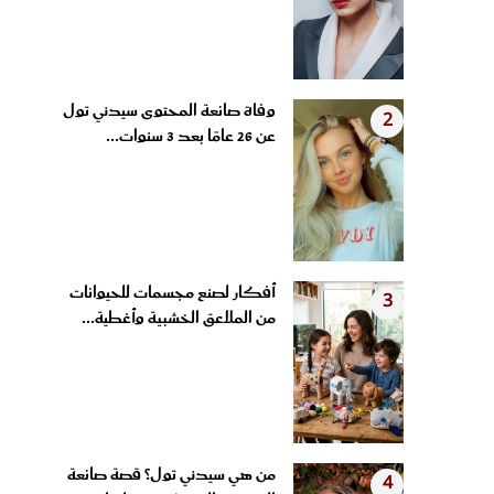
وفاة صانعة المحتوى سيدني تول
2
عن 26 عامًا بعد 3 سنوات...
أفكار لصنع مجسمات للحيوانات
3
من الملاعق الخشبية وأغطية...
من هي سيدني تول؟ قصة صانعة
4
المحتوى التي وثقت رحلتها مع...