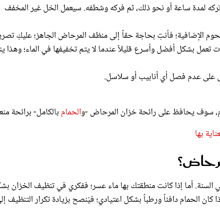
لشحوم الإضافية؛ فأنتِ بحاجة حقاً إلى منظف المرحاض الجاهز؛ عليكِ تصر
 تعمل بشكل أفضل وأسرع قليلاً عندما لا يتم تخفيفها في الماء؛ وهذا ي
 على عدم فصل أي أنابيب أو سلاسل.
لحمام، سوف يحافظ على رائحة خزان المرحاض -و
الحمام
بالكامل- برائحة منع
ناية بها
مرحاض؟
السنة. أما إذا كانت منطقتك بها ماء عسر؛ ففكري في تنظيف الخزان بش
 كان الحمام دافئاً ورطباً بشكل اعتيادي؛ فيُنصح بزيادة تكرار التنظيف إل