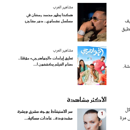
مشاهير العرب
هكذا يظهر محمد رمضان في
يف
مسلسل عشماوي.. دور مفاجئ
نطبق
مشاهير العرب
تعليق إيرادات «الجواهرجي» مؤقتًا..
صناع الفيلم يكشفون ا...
شة.
الأكثر مشاهدة
كل
سر الاستيقاظ بوجه مشرق وبشرة
1
ى مرة
مشدودة.. عادات مسائية...