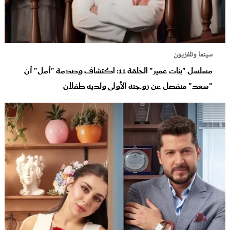
سينما وتلفزيون
مسلسل "بنات عمير" الحلقة 11: اكتشاف وصدمة "أمل" أن
"سعد" منفصل عن زوجته الأولى ولديه طفلان