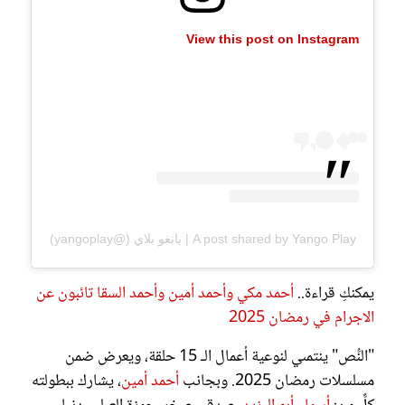
View this post on Instagram
A post shared by Yango Play | يانغو بلاي (@yangoplay)
يمكنكِ قراءة..
أحمد مكي وأحمد أمين وأحمد السقا تائبون عن
الاجرام في رمضان 2025
"النُّص" ينتمىي لنوعية أعمال الـ 15 حلقة، ويعرض ضمن
مسلسلات رمضان 2025. وبجانب
أحمد أمين
، يشارك ببطولته