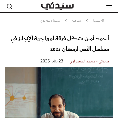
الرئيسية
مشاهير
سينما وتلفزيون
أحمد أمين يشكّل فرقة لمواجهة الإنجليز في
مشاهير
أناقة
مسلسل النُص لرمضان 2025
جمال
صحة ورشاقة
سيدتي وطفلك
سيدتي - محمد المعصراوى
23 يناير 2025
لايف ستايل
بلس+
فيديو
مطبخ سيدتي
مقالات الرأي
ستايل
تقارير