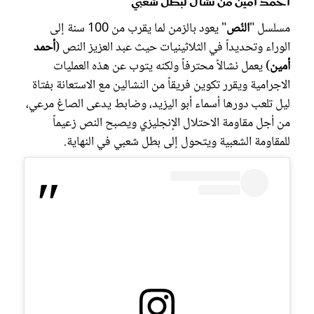
أحمد أمين من نشال لبطل شعبي
مسلسل "
النُص
" يعود بالزمن لما يقرب من 100 سنة إلى
الوراء وتحديداً في الثلاثينيات حيث عبد العزيز النص (
أحمد
أمين
) يعمل نشالاً محترفاً ولكنه يتوب عن هذه العمليات
الاجرامية ويقرر تكوين فريقاً من النشالين مع الاستعانة بفتاة
ليل تلعب دورها أسماء أبو اليزيد، وضابط يدعى الصاغ مرعي،
من أجل مقاومة الاحتلال الإنجليزي ويصبح النص زعيماً
للمقاومة الشعبية ويتحول إلى بطل شعبي في النهاية.