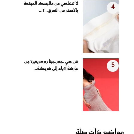
لا تتخلصي من ملابسك المبقعة
4
بالأصفر من التعرق.. 5...
مَن هي جورجينا رودريغيز؟ مِن
5
عارضة أزياء إلى شريكة...
مواضيع ذات صلة