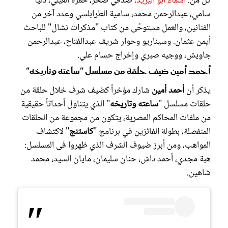
كلٌّ من:
أسماء أبو اليزيد،
صدقي صخر، حمزة العيلي، دنيا
سامي، عبدالرحمن محمد، سامية الطرابلسي وعدد آخر من
الفنانين، والعمل مستوحًى من كتاب "مذكرات نشال" للباحث
أيمن عثمان. وسيناريو وحوار شريف عبدالفتاح، عبدالرحمن
جاويش، ووجيه صبري وإخراج حسام علي.
أحمد أمين ضيف حلقة من مسلسل "ساعته وتاريخه"
يذكر أن
أحمد أمين
شارك مؤخراً كضيف شرف خلال حلقة من
حلقات مسلسل "
ساعته وتاريخه
" الذي يتناول أحداثاً حقيقية
من ملفات المحاكم المصرية، يتكون من مجموعة من الحلقات
المنفصلة، بطولة الفائزين في برنامج "
كاستنج
" لاكتشاف
المواهب، ومن أبرز ضيوف الشرف الذي ظهروا فى المسلسل:
هبة مجدي، أحمد داش، حنان سليمان، مايان السيد، محمد
شاهين.