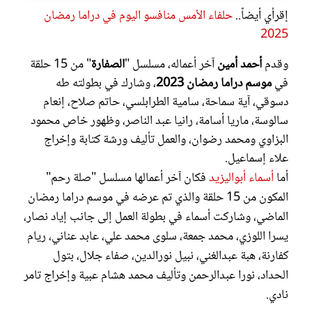
إقرأي أيضاً..
حلفاء الأمس منافسو اليوم في دراما رمضان
2025
وقدم
أحمد أمين
آخر أعماله، مسلسل "
الصفارة
" من 15 حلقة
في
موسم دراما رمضان 2023
، وشارك في بطولته طه
دسوقي، آية سماحة، سامية الطرابلسي، حاتم صلاح، إنعام
سالوسة، ماريا أسامة، رانيا عبد الناصر، وظهور خاص محمود
البزاوي ومحمد رضوان، والعمل تأليف ورشة كتابة وإخراج
علاء إسماعيل.
أما
أسماء أبواليزيد
فكان آخر أعمالها مسلسل "صلة رحم"
المكون من 15 حلقة والذي تم عرضه في موسم دراما رمضان
الماضي، وشاركت أسماء في بطولة العمل إلى جانب إياد نصار،
يسرا اللوزي، محمد جمعة، سلوى محمد علي، عابد عناني، ريام
كفارنة، هبة عبدالغني، نبيل نورالدين، صفاء جلال، بتول
الحداد، نورا عبدالرحمن وتأليف محمد هشام عبية وإخراج تامر
نادي.