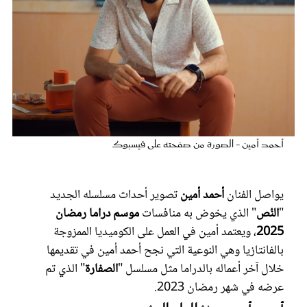
عروس سيدتي
أحمد أمين - الصورة من صفحته على فيسبوك
يواصل الفنان
أحمد أمين
تصوير أحداث مسلسله الجديد
مجلة سيدتي
"
النُص
" الذي يخوض به منافسات
موسم دراما رمضان
2025
، ويعتمد أمين في العمل على الكوميديا الممزوجة
غلاف رفمي
بالفانتازيا وهي النوعية التي نجح أحمد أمين في تقديمها
خلال آخر أعماله بالدراما مثل مسلسل "
الصفارة
" الذي تم
عرضه في شهر رمضان 2023.