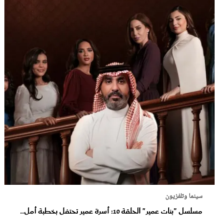
سينما وتلفزيون
مسلسل "بنات عمير" الحلقة 10: أسرة عمير تحتفل بخطبة أمل..