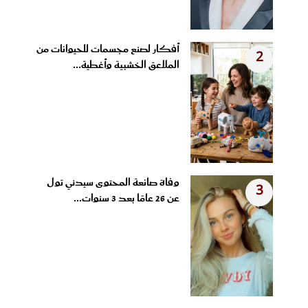
أفكار لصنع مجسمات للحيوانات من
2
الملاعق الخشبية وأغطية...
وفاة صانعة المحتوى سيدني تول
3
عن 26 عامًا بعد 3 سنوات...