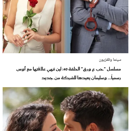
سينما وتلفزيون
مسلسل "حب ع ورق" الحلقة 40: لين تنهي علاقتها مع أوس
رسمياً... وسليمان يعيدها للشركة من جديد