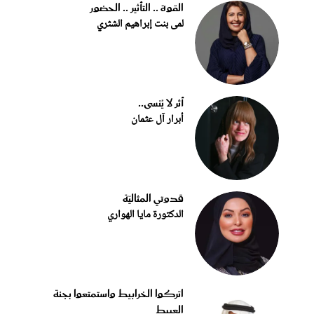
القوة .. التأثير .. الحضور
لمى بنت إبراهيم الشثري
أثر لا يُنسى..
أبرار آل عثمان
قدوتي المثاليّة
الدكتورة مايا الهواري
اتركوا الخرابيط واستمتعوا بجنة
العبيط