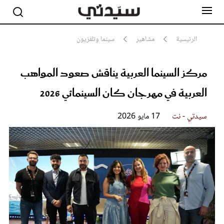
الرئيسية
مشاهير
سينما وتلفزيون
مركز السينما العربية يناقش صعود المواهب
مشاهير
أناقة
العربية في مهرجان كان السينمائي 2026
جمال
صحة ورشاقة
سيدتي وطفلك
سيدتي - نت
17 مايو 2026
لايف ستايل
بلس+
فيديو
مطبخ سيدتي
مقالات الرأي
ستايل
تقارير