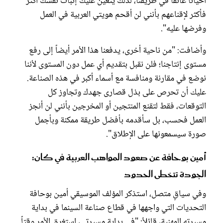
أحياناً عائقاً في طريقنا، لذلك يتعين عليك إثبات نفسك أكثر
فأكثر لإقناعهم بأنني لن أقحم هويتي العربية في العمل
وفرضها عليه".
وأضافت: "من ناحية أخرى، يدفعنا هذا الأمر أيضاً إلى رفع
مستوى إنتاجنا؛ فلن نقبل بتقديم أي عمل دون المستوى لأننا
نوضع في مقارنة ومنافسة مع أسماء أكبر في هذه الصناعة.
عليك أن تحرص على بذل قصارى جهدك وتجاوز كل
التوقعات، فقط لتقنع المنتجين أو المخرجين بأنني لن أنجز
العمل فحسب، بل سأقدمه بأفضل طريقة ممكنة وبأجمل
صورة سيسمعونها على الإطلاق".
أمين بوحافة عن صعود المواهب العربية في كان:
الجودة تتخطى الحدود
وفي سياقٍ متصل، استذكر المؤلف الموسيقي أمين بوحافة
التحديات التي واجهها في قطاع صناعة السينما في بداية
مسيرته المهنية، قائلاً: "في بداية مسيرتي، استغرق الأمر وقتاً