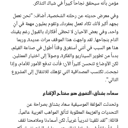
مؤمن بأنه سيحقق نجاحاً كبيراً في شباك التذاكر.
وفي معرض حديثه عن رحلته الشخصية، أضاف: "نحن نعمل
بجهد أكبر لأنك تكاد تعمل بمفردك، وتقوم بمليون مهمة في آنٍ
واحد، وفي بعض الأحيان لا تحظى أفكارك بالقبول رغم يقينك
التام بنجاحها. لقد واجهت هذا الموقف مرات عديدة، وربما
هذا هو السبب في أنني أستغرق وقتاً أطول في صناعة الفيلم،
بدءاً من تطوير السيناريو والفكرة، وصولاً إلى اختيار الممثلين.
لكن الأوضاع تتحسن كثيراً الآن؛ فأنت تدفع الأمور للأمام، وإذا
نجحت، تكتسب المصداقية التي تؤهلك للانتقال إلى المشروع
التالي".
سعاد بشناق: التفوق هو مفتاح الإقناع
وتحدثت المؤلفة الموسيقية سعاد بشناق بصراحة عن
التحديات والعزيمة المطلوبة لتألق المواهب العربية عالمياً،
قائلة: "لقد تلقينا تدريباً غربياً، لكن أسماءنا وملامحنا تقف