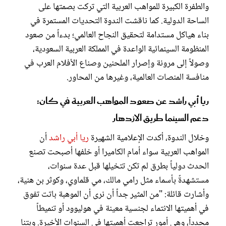
والطفرة الكبيرة للمواهب العربية التي تركت بصمتها على
الساحة الدولية. كما ناقشت الندوة التحديات المستمرة في
بناء هياكل مستدامة لتحقيق النجاح العالمي؛ بدءاً من صعود
المنظومة السينمائية الواعدة في المملكة العربية السعودية،
وصولاً إلى مرونة وإصرار الملحنين وصناع الأفلام العرب في
منافسة المنصات العالمية، وغيرها من المحاور.
ريا أبي راشد عن صعود المواهب العربية في كان:
دعم السينما طريق الازدهار
وخلال الندوة، أكدت الإعلامية الشهيرة
ريا أبي راشد
أن
المواهب العربية سواء أمام الكاميرا أو خلفها أصبحت تصنع
الحدث دولياً بطرق لم تكن تتخيلها قبل عدة سنوات،
مستشهدةً بأسماء مثل رامي مالك، مي قلماوي، وكوثر بن هنية،
وأشارت قائلة: "من المثير جداً أن نرى أن الموهبة باتت تفوق
في أهميتها الانتماء لجنسية معينة في هوليوود أو تنميطاً
محدداً، وهي أمور تراجعت أهميتها في السنوات الأخيرة. وبتنا