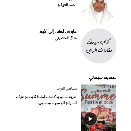
أحمد العرفج
عابرون لكن إلى الأبد
منال الحصيني
جديد سيدتي
مشاهير العرب
شريف منير يكشف لماذا لا يصلح عزف
الدرامز للجميع.. وصديق...