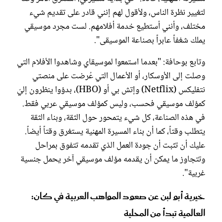
لتغيير نظرة الناس، ولأقول لهم إنني قادر على تقديم شيء
مختلف، وأنني أستطيع خدمة أفلامهم. لست مجرد موسيقي
يملك شغفاً عابراً بصناعة الموسيقى".
وتابع بوحافة: "بعدما استمعوا لموسيقاي وشاهدوا الأفلام التي
وصلت إلى الأوسكار، أو الأعمال التي عُرضت على منصتي
نتفليكس (Netflix) وإتش بي أو (HBO)، بدؤوا ينظرون إليّ
كمؤلف موسيقي فحسب، وليس كمؤلف موسيقي عربي فقط.
في هذه الصناعة، كل شيء يتمحور حول الثقة، وبناء الثقة
يتطلب وقتاً، كما أن بناء المسيرة المهنية يستغرق وقتاً أيضاً.
عليك أن تثبت أن جودة العمل الذي تقدمه تتفوق بمراحل
وتتجاوز ما يمكن أن يقدمه مؤلف موسيقي آخر يحمل جنسية
غربية".
خيرية أبو لبن عن صعود المواهب العربية في كان:
العالمية تبدأ من المحلية