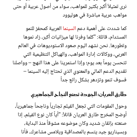
نرى تمثيلاً أكبر بكثير للمواهب، سواء من أصول عربية أو حتى
مواهب عربية مباشرة في هوليوود
كما شددت على أهمية دعم
السينما
العربية كمحفز للنمو
المستدام، قائلة: "كلما وفرنا لها ميزانيات أكبر، زاد نموها
وتطورها. نحن نشهد اليوم صعود الاستوديوهات في العالم
العربي، ووكالات إدارة المواهب، والهياكل التنظيمية التي
تتحسن يوماً بعد يوم؛ وإذا استمرينا على هذا النهج – وواصلنا
تقديم الدعم المالي والمعنوي الذي تحتاج إليه السينما –
فسوف تنمو وتزدهر بشكل رائع جداً
طارق العريان: الجودة تصنع النجاح الجماهيري
وحول المقومات التي تجعل الفيلم تجارياً وناجحاً جماهيرياً،
أوضح المخرج طارق العريان قائلاً: "أياً كان نوع الفيلم، إذا
صنعته بإتقان شديد وكان موضوعه مشوقاً منذ البداية،
وبسيناريو جيد يتسم بالمصداقية ويلامس مشاعرك، فأنا