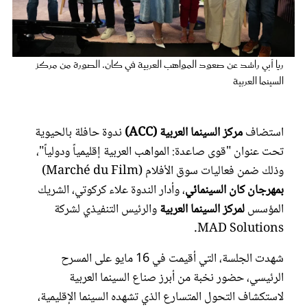
عروس سيدتي
ريا أبي راشد عن صعود المواهب العربية في كان. الصورة من مركز
السينما العربية
استضاف
مركز السينما العربية
(ACC)
ندوة حافلة بالحيوية
تحت عنوان "قوى صاعدة: المواهب العربية إقليمياً ودولياً"،
وذلك ضمن فعاليات سوق الأفلام (Marché du Film)
بمهرجان كان السينمائي
، وأدار الندوة علاء كركوتي، الشريك
مجلة سيدتي
المؤسس
لمركز السينما العربية
والرئيس التنفيذي لشركة
MAD Solutions.
غلاف رقمي
شهدت الجلسة، التي أقيمت في 16 مايو على المسرح
الرئيسي، حضور نخبة من أبرز صناع السينما العربية
لاستكشاف التحول المتسارع الذي تشهده السينما الإقليمية،