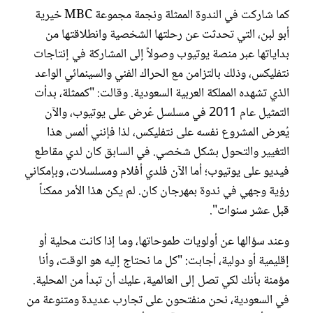
كما شاركت في الندوة الممثلة ونجمة مجموعة MBC خيرية
أبو لبن، التي تحدثت عن رحلتها الشخصية وانطلاقتها من
بداياتها عبر منصة يوتيوب وصولاً إلى المشاركة في إنتاجات
نتفليكس، وذلك بالتزامن مع الحراك الفني والسينمائي الواعد
الذي تشهده المملكة العربية السعودية. وقالت: "كممثلة، بدأت
التمثيل عام 2011 في مسلسل عُرض على يوتيوب، والآن
يُعرض المشروع نفسه على نتفليكس، لذا فإنني ألمس هذا
التغيير والتحول بشكل شخصي. في السابق كان لدي مقاطع
فيديو على يوتيوب؛ أما الآن فلدي أفلام ومسلسلات، وبإمكاني
رؤية وجهي في ندوة بمهرجان كان. لم يكن هذا الأمر ممكناً
قبل عشر سنوات".
وعند سؤالها عن أولويات طموحاتها، وما إذا كانت محلية أو
إقليمية أو دولية، أجابت: "كل ما نحتاج إليه هو الوقت، وأنا
مؤمنة بأنك لكي تصل إلى العالمية، عليك أن تبدأ من المحلية.
في السعودية، نحن منفتحون على تجارب عديدة ومتنوعة من