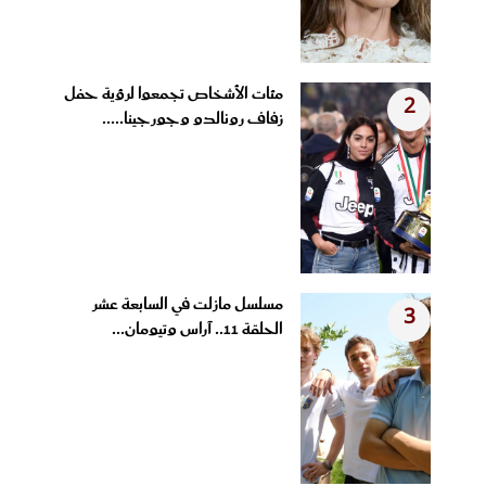
مئات الأشخاص تجمعوا لرؤية حفل
2
زفاف رونالدو وجورجينا.....
مسلسل مازلت في السابعة عشر
3
الحلقة 11.. آراس وتيومان...