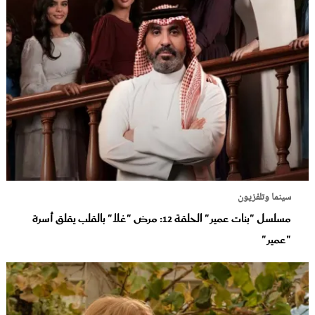
سينما وتلفزيون
مسلسل "بنات عمير" الحلقة 12: مرض "غلا" بالقلب يقلق أسرة
"عمير"