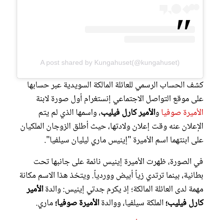
A post shared by Kungahuset(@kungahuset)
كشف الحساب الرسمي للعائلة المالكة السويدية عبر حسابها
على موقع التواصل الاجتماعي إنستغرام أول صورة لابنة
الأميرة صوفيا
و
الأمير كارل فيليب
، واسمها الذي لم يتم
الإعلان عنه وقت إعلان ولادتها، حيث أطلق الزوجان الملكيان
على ابنتهما اسم الأميرة "إينيس ماري ليليان سيلفيا".
في الصورة، ظهرت الأميرة إينيس نائمة على جانبها تحت
بطانية، بينما ترتدي زياً أبيض ووردياً. ويتخذ هذا الاسم مكانة
مهمة لدى العائلة المالكة؛ إذ يكرم جدتي إينيس: والدة
الأمير
كارل فيليب؛
الملكة سيلفيا، ووالدة
الأميرة صوفيا؛
ماري.