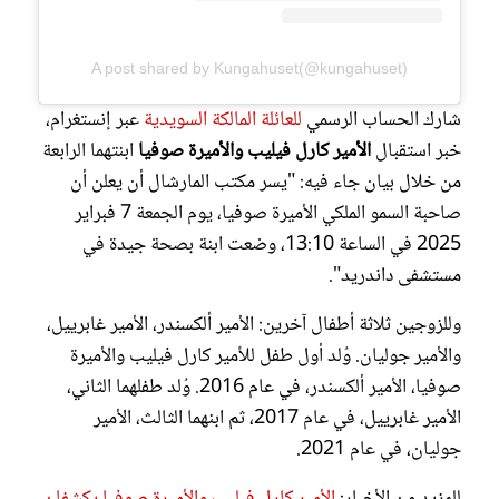
A post shared by Kungahuset(@kungahuset)
شارك الحساب الرسمي
للعائلة المالكة السويدية
عبر إنستغرام،
خبر استقبال
الأمير كارل فيليب والأميرة صوفيا
ابنتهما الرابعة
من خلال بيان جاء فيه: "يسر مكتب المارشال أن يعلن أن
صاحبة السمو الملكي الأميرة صوفيا، يوم الجمعة 7 فبراير
2025 في الساعة 13:10، وضعت ابنة بصحة جيدة في
مستشفى داندريد".
وللزوجين ثلاثة أطفال آخرين: الأمير ألكسندر، الأمير غابرييل،
والأمير جوليان. وُلد أول طفل للأمير كارل فيليب والأميرة
صوفيا، الأمير ألكسندر، في عام 2016. وُلد طفلهما الثاني،
الأمير غابرييل، في عام 2017، ثم ابنهما الثالث، الأمير
جوليان، في عام 2021.