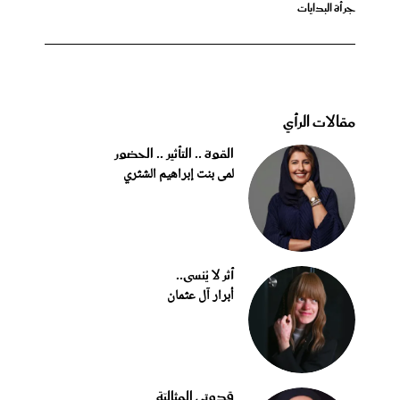
جرأة البدايات
مقالات الرأي
القوة .. التأثير .. الحضور
لمى بنت إبراهيم الشثري
أثر لا يُنسى..
أبرار آل عثمان
قدوتي المثاليّة