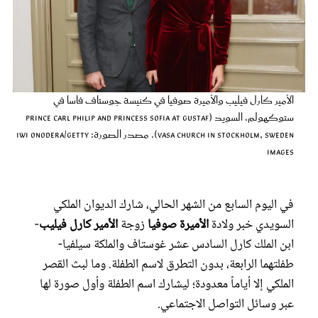
عروس سيدتي
الأمير كارل فيليب والأميرة صوفيا في كنيسة جوستاف فاسا في
ستوكهولم، السويد (Prince Carl Philip and Princess Sofia at Gustaf
Vasa Church in Stockholm, Sweden). مصدر الصورة: Iwi Onodera/Getty
Images
في اليوم السابع من الشهر الحالي، شارك الديوان الملكي
مجلة سيدتي
السويدي خبر ولادة
الأميرة صوفيا
زوجة
الأمير كارل فيليب
-
ابن الملك كارل السادس عشر غوستاف والملكة سيلفيا-
غلاف رفمي
طفلتهما الرابعة، بدون التطرق لاسم الطفلة. وما لبث القصر
الملكي إلا أياماً معدودة؛ ليشارك اسم الطفلة وأول صورة لها
عبر وسائل التواصل الاجتماعي.