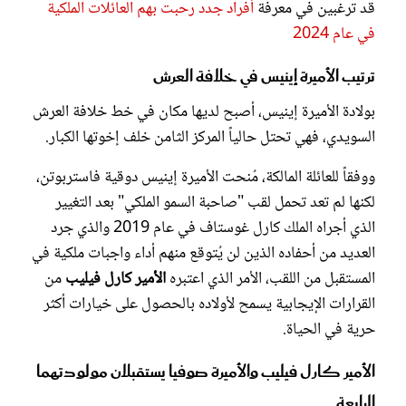
قد ترغبين في معرفة
أفراد جدد رحبت بهم العائلات الملكية
في عام 2024
ترتيب الأميرة إينيس في خلافة العرش
بولادة الأميرة إينيس، أصبح لديها مكان في خط خلافة العرش
السويدي، فهي تحتل حالياً المركز الثامن خلف إخوتها الكبار.
ووفقاً للعائلة المالكة، مُنحت الأميرة إينيس دوقية فاستربوتن،
لكنها لم تعد تحمل لقب "صاحبة السمو الملكي" بعد التغيير
الذي أجراه الملك كارل غوستاف في عام 2019 والذي جرد
العديد من أحفاده الذين لن يُتوقع منهم أداء واجبات ملكية في
المستقبل من اللقب، الأمر الذي اعتبره
الأمير كارل فيليب
من
القرارات الإيجابية يسمح لأولاده بالحصول على خيارات أكثر
حرية في الحياة.
الأمير كارل فيليب والأميرة صوفيا يستقبلان مولودتهما
الرابعة