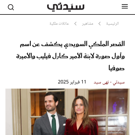
الرئيسية
مشاهير
عائلات ملكية
القصر الملكي السويدي يكشف عن اسم
مشاهير
أناقة
وأول صورة لابنة الأمير كارل فيليب والأميرة
جمال
صحة ورشاقة
صوفيا
سيدتي وطفلك
لايف ستايل
سيدتي - نهى سيد
11 فبراير 2025
بلس+
فيديو
مطبخ سيدتي
مقالات الرأي
ستايل
تقارير