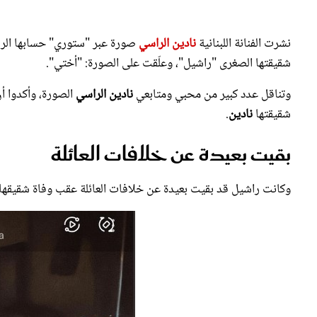
نشرت الفنانة اللبنانية
نادين الراسي
صورة عبر "ستوري" حسابها الرس
شقيقتها الصغرى "راشيل"، وعلّقت على الصورة: "أختي".
وتناقل عدد كبير من محبي ومتابعي
نادين الراسي
الصورة، وأكدوا أن
شقيقتها
نادين
.
بقيت بعيدة عن خلافات العائلة
وكانت راشيل قد بقيت بعيدة عن خلافات العائلة عقب وفاة شقيقها