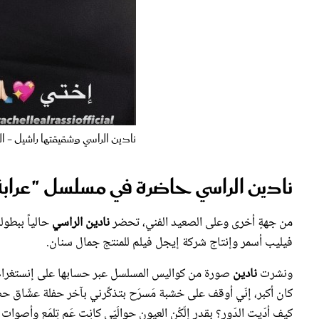
نادين الراسي وشقيقتها راشيل - 
نادين الراسي حاضرة في مسلسل "عرابة
من جهةٍ أخرى وعلى الصعيد الفني، تحضر
نادين الراسي
حالياً ببطول
فيليب أسمر وإنتاج شركة إيجل فيلم للمنتج جمال سنان.
ونشرت
نادين
صورة من كواليس المسلسل عبر حسابها على إنستغرام، وقا
كان أكبر، إنّي أوقف على خشبة مَسرَح بتذكِّرني بآخر حفلة عشّاق
كيف أدّيت الدّور؟ بقدر إلّكُن العيون حوالَيّي كانِت عَم تِلمَع وأصوات ال
فرحان.. الاتّكال عألله وعلَيكُن وكلّ الشّكر والدّعاء بالخير لكلّ م