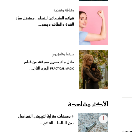
رشاقة وتغذية
فوائد الكرياتين للنساء.. مكمّل يعزّز
القوة والطاقة ويدع...
سينما وتلفزيون
كل ما تريدون معرفته عن فيلم
Practical Magic الجزء الثان...
الأكثر مشاهدة
4 وصفات منزلية لتبييض الفواصل
1
بين البلاط.. النتائج...
يقيين