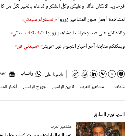
لمشاهدة أجمل صور المشاهير زوروا
«إنستغرام سيدتي»
وللاطلاع على فيديوجراف المشاهير زوروا
«تيك توك سيدتي»
ويمكنكم متابعة آخر أخبار النجوم عبر «تويتر»
«سيدتي فن»
واتساب
Google News
تابعونا على :
سمات:
مشاهير العرب
نادين الراسي
جورج الراسي
أخبار المش
الموضوع السابق
مشاهير العرب
عبدالله الطراروة يحيي ذكرى رحيل الفن
علي المفيدي