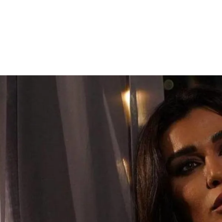
الات الرأي
تطبيقات سيدتي
ايل
دليل السفر
ارير
آخر الأخبار
وس سيدتي
مجلة سيد
غلاف رف