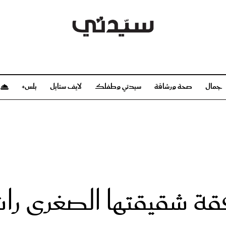
جمال
صحة ورشاقة
سيدتي وطفلك
لايف ستايل
بلس+
م
صحة ورشاقة
سيدتي وطفلك
بشرة
صحة
الحمل والولادة
ريحات
رشاقة و تغذية
مولودك
وعطور
أطفال ومراهقون
صحة الطفل
فقة شقيقتها الصغرى را
مجلة سيدتي
مناسبات X سيدتي
ديو
عن سيدتي
بخ سيدتي
فريق سيدتي