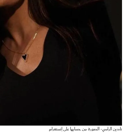
نادين الراسي- الصورة من حسابها على إنستغرام