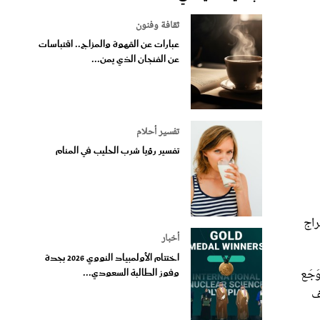
ثقافة وفنون
عبارات عن القهوة والمزاج.. اقتباسات
عن الفنجان الذي يمن...
تفسير أحلام
تفسير رؤيا شرب الحليب في المنام
راج
أخبار
اختتام الأولمبياد النووي 2026 بجدة
َجَع
وفوز الطالبة السعودي...
ف