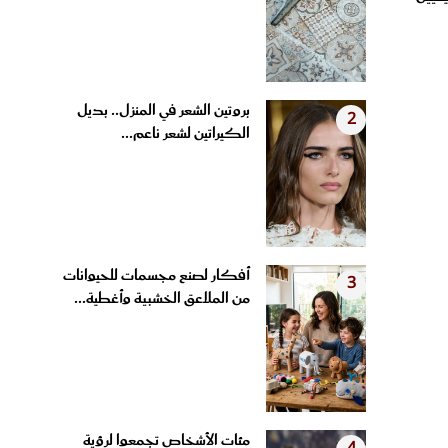
بروتين الشعر في المنزل.. بديل
2
الكيراتين لشعر ناعم...
أفكار لصنع مجسمات للحيوانات
3
من الملاعق الخشبية وأغطية...
مئات الأشخاص تجمعوا لرؤية
4
حفل زفاف رونالدو