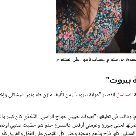
الصورة من ستوري حساب نادين على إنستغرام
 بيروت"
ة
المسلسل
القصير "عرابة بيروت"، من تأليف مازن طه ونور شيشكلي وإخ
لت في تعليقها: "لَعيونَك حَبيبي جورج الراسي.. التَّحَدّي كان كبير والو
 حضرتها لخَيّي جورج وعَزَمني أرقص عالمسرح حدّو شو حسَّيت صَعبي أوصُ
ممثلين كلّها فرَح ودَعم ومحبّة وحتّى كلّ القَيّمين على العَمَل والفريق كِلّو
ن كان ولا زال سبب باستمراري بالرغم من كلّ الظروف".