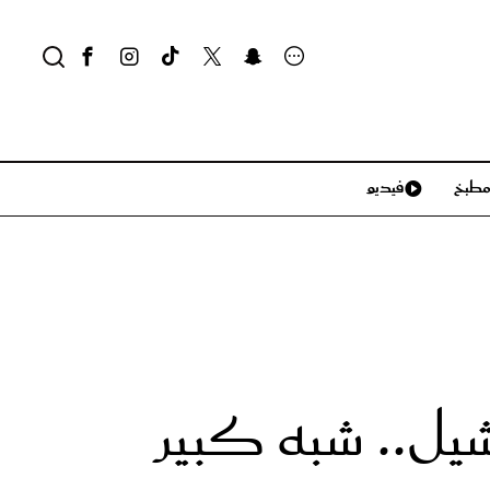
طبخ
فيديو
لايف ستايل
سياحة وسفر
منزل وديكور
تكنولوجيا
شيل.. شبه كبير