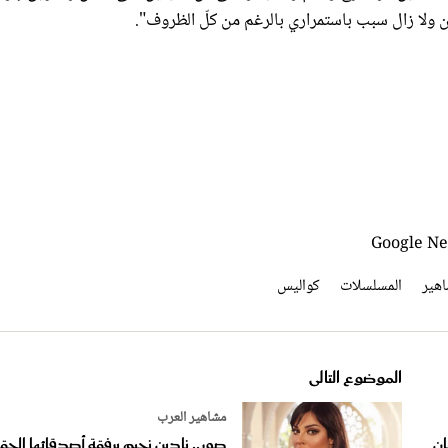
اهير
المسلسلات
كواليس
الموضوع التالى
مشاهير العرب
ان
صور.. نادين نجيم برفقة أصدقائها الحق
وهذا ما قالته