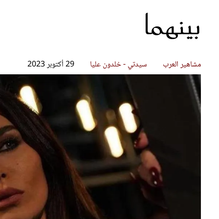
بينهما
قصص ملهمة
مق
شباب وبنات
ست
علاقات زوجية
تق
عر
مشاهير العرب
سيدتي - خلدون عليا
29 أكتوبر 2023