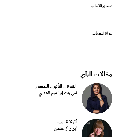
جرأة البدايات
مقالات الرأي
القوة .. التأثير .. الحضور
لمى بنت إبراهيم الشثري
أثر لا يُنسى..
أبرار آل عثمان