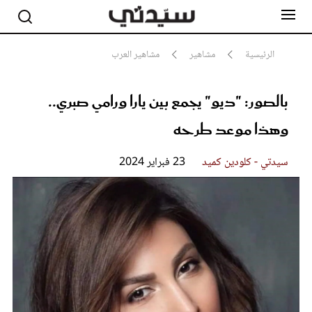
الرئيسية
مشاهير
مشاهير العرب
بالصور: "ديو" يجمع بين يارا ورامي صبري..
مشاهير
أناقة
وهذا موعد طرحه
جمال
صحة ورشاقة
سيدتي وطفلك
سيدتي - كلودين كميد
23 فبراير 2024
لايف ستايل
بلس+
فيديو
مطبخ سيدتي
مقالات الرأي
ستايل
تقارير