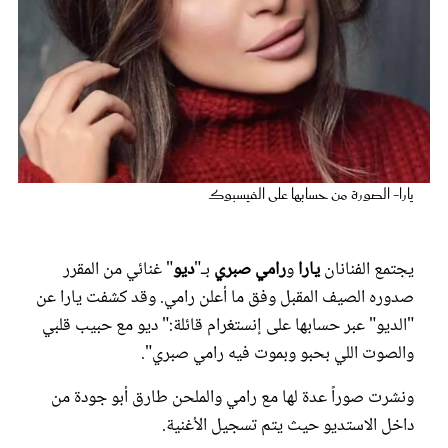
عروس سيدتي
يارا- الصورة من حسابها على الفيسبوك
يجتمع الفنانان
يارا
و
رامي صبري
بـ"
ديو
" غنائي من المقرر
صدوره الصيف المقبل وفق ما أعلن رامي. وقد كشفت يارا عن
مجلة سيدتي
"الديو" عبر حسابها على إنستغرام قائلة:" ديو مع حبيب قلبي
والصوت اللي بحبو وبموت فيه رامي صبري".
غلاف رفمي
ونشرت صوراً عدة لها مع رامي والملحن طارق أبو جودة من
داخل الاستديو حيث يتم تسجيل الأغنية.