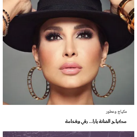
مكياج وعطور
مكياج الفنانة يارا... رقي وفخامة