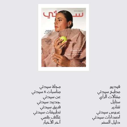
فيديو
مجلة سيدتي
مطبخ سيدتي
مناسبات X سيدتي
مقالات الرأي
عن سيدتي
ستايل
جديد سيدتي
تقارير
فريق سيدتي
عروس سيدتي
تطبيقات سيدتي
اصدارات سيدتي
غلاف رقمي
دليل السفر
آخر الأخبار