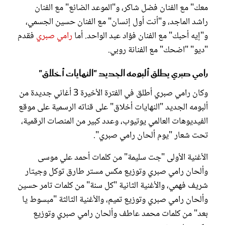
معك" مع الفنان فضل شاكر، و"الموعد الضائع" مع الفنان
راشد الماجد، و"أنت أول إنسان" مع الفنان حسين الجسمي،
و"إيه أحبك" مع الفنان فؤاد عبد الواحد. أما
رامي صبري
فقدم
"ديو" "اضحك" مع الفنانة روبي.
رامي صبري يطلق ألبومه الجديد "النهايات أخلاق"
وكان رامي صبري أطلق في الفترة الأخيرة 3 أغاني جديدة من
ألبومه الجديد "النهايات أخلاق" على قناته الرسمية على موقع
الفيديوهات العالمي يوتيوب، وعدد كبير من المنصات الرقمية،
تحت شعار "يوم ألحان رامي صبري".
الأغنية الأولى "جت سليمة" من كلمات أحمد علي موسى
وألحان رامي صبري وتوزيع مكس مستر طارق توكل وجيتار
شريف فهمي، والأغنية الثانية "كل سنة" من كلمات تامر حسين
وألحان رامي صبري وتوزيع تميم، والأغنية الثالثة "مبسوط يا
بعد" من كلمات محمد عاطف وألحان رامي صبري وتوزيع