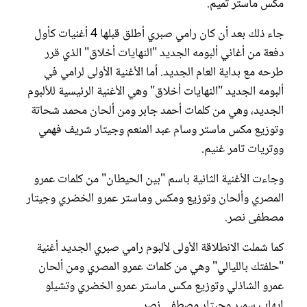
مكس ماستر تميم.
جاء ذلك بعد أن كان رامي صبري أطلق قبلها 4 أغنيات كأول
دفعة من أغاني ألبومه الجديد "النهايات أخلاق" الذي قرر
طرحه مع بداية العام الجديد. أما الأغنية الأولى لرامي في
ألبومه الجديد "النهايات أخلاق" وهي الأغنية الرئيسية للألبوم
الجديد، وهي من كلمات أحمد جابر ومن ألحان محمد شحاتة
وتوزيع مكس ماستر وسام عبد المنعم وجيتار شريف فهمي
ووتريات تامر غنيم.
وجاءت الأغنية الثانية باسم "بين الحيطان" من كلمات عمرو
المصري وألحان وتوزيع ومكس وماستر عمرو الخضري وجيتار
مصطفى نصر.
كما شملت الانطلاقة الأولى لألبوم رامي صبري الجديد أغنية
"حلفتك بالليالي" وهي من كلمات عمرو المصري ومن ألحان
عمرو الشاذلي وتوزيع مكس ماستر عمرو الخضري وتشيلو
إيهاب سمير وجيتار مصطفى نصر.