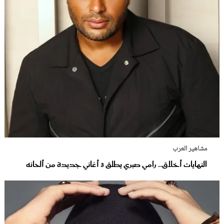
مشاهير العرب
النهايات أخلاق.. رامي صبري يطلق 3 أغاني جديدة من ألحانه