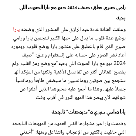
رامي صبري يعلق: صيف 2024 ديو مع يارا الصوت اللي
بحبه
وعلقت الفنانة غادة عبد الرازق على المنشور الذي وضعته
يارا
بوضع عدة قلوب ما يدل على حبها الكبير للنجمين يارا ورامي
صبري الذي قام بالتعليق على منشور يارا بوضع قلوب. وبدوره
أعاد نشر الصور على حسابه على إنستغرام وعلق: "صيف
2024 ديو مع يارا الصوت اللي بحبه"مع وضع رمز القلب. ولم
يفصح الفنانان أكثر عن تفاصيل الأغنية ولكنها من المؤكد أنها
ستجمع بين صوتين رومانسيين ما سيضفي طابعاً رومانسياً
جميلاً عليها. وهذا ما أجمع عليه محبوهما الذين أعلنوا عن
شوقهما لأن يبصر هذا الديو النور في أقرب وقت.
يارا ورامي صبري و"ديوهات" ناجحة
وقدمت يارا عبر مشوارها الفني العديد من الديوهات الناجحة
التي حظيت بالكثير من الإعجاب والتفاعل ومنها: "أخدني