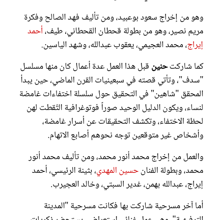
وهو من ﺇﺧﺮاﺝ سعود بوعبيد، ومن ﺗﺄﻟﻴﻒ فهد الصالح وفكرة
مريم نصير، وهو من بطولة قحطان القحطاني، طيف،
أحمد
إيراج
، محمد العجيمي، يعقوب عبدالله، وشهد الياسين.
كما شاركت
حنين
قبل هذا العمل عدة أعمال كان منها مسلسل
"سدف"، وتأتي قصته في سبعينيات القرن الماضي، حين يبدأ
المحقق "شاهين" في التحقيق حول سلسلة اختفاءات غامضة
لنساء، ويكون الدليل الوحيد صوراً فوتوغرافية التُقطت لهن
لحظة الاختفاء، وتكشف التحقيقات عن أسرار غامضة،
وأشخاص غير متوقعين توجه نحوهم أصابع الاتهام.
والعمل من ﺇﺧﺮاﺝ محمد أنور محمد، ومن ﺗﺄﻟﻴﻒ محمد أنور
محمد، وبطولة الفنان
حسين المهدي
، بثينة الرئيسي، أحمد
إيراج، عبدالله بهمن، غدير السبتي، وخالد العجيرب.
أما آخر مسرحية شاركت بها فكانت مسرحية "المدينة
الترفيهية"، وهي عمل غنائي استعراضي يستحضر ذكريات