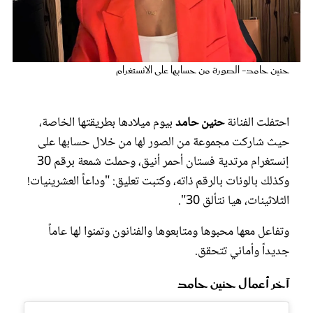
عروس سيدتي
حنين حامد- الصورة من حسابها على الانستغرام
احتفلت الفنانة
حنين حامد
بيوم ميلادها بطريقتها الخاصة،
حيث شاركت مجموعة من الصور لها من خلال حسابها على
إنستغرام مرتدية فستان أحمر أنيق، وحملت شمعة برقم 30
وكذلك بالونات بالرقم ذاته، وكتبت تعليق: "وداعاً العشرينيات!
الثلاثينات، هيا نتألق 30".
مجلة سيدتي
وتفاعل معها محبوها ومتابعوها والفنانون وتمنوا لها عاماً
غلاف رفمي
جديداً وأماني تتحقق.
آخر أعمال حنين حامد