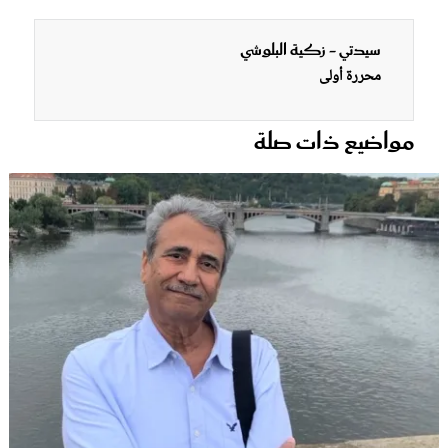
سيدتي - زكية البلوشي
محررة أولى
مواضيع ذات صلة