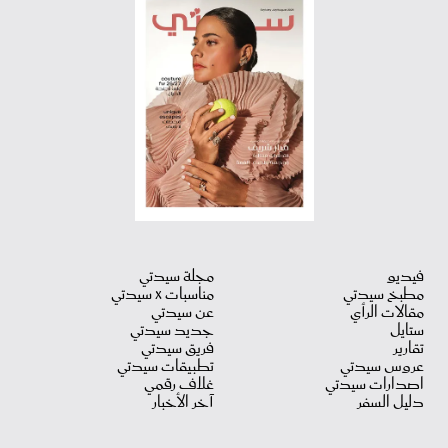
فيديو
مجلة سيدتي
مطبخ سيدتي
مناسبات X سيدتي
مقالات الرأي
عن سيدتي
ستايل
جديد سيدتي
تقارير
فريق سيدتي
عروس سيدتي
تطبيقات سيدتي
اصدارات سيدتي
غلاف رقمي
دليل السفر
آخر الأخبار