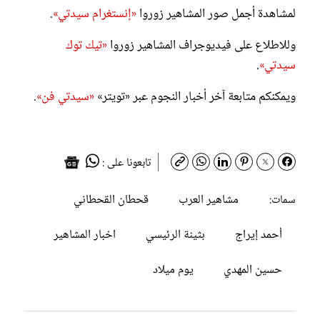
لمشاهدة أجمل صور المشاهير زوروا
«إنستغرام سيدتي»
.
وللاطلاع على فيديوجراف المشاهير زوروا
«تيك توك
سيدتي»
.
ويمكنكم متابعة آخر أخبار النجوم عبر «تويتر»
«سيدتي فن»
.
تابعونا على :
مشاهير العرب
قحطان القحطاني
سمات:
أحمد إيراج
بثينة الرئيسي
اخبار المشاهير
حسين المهدي
يوم ميلاد