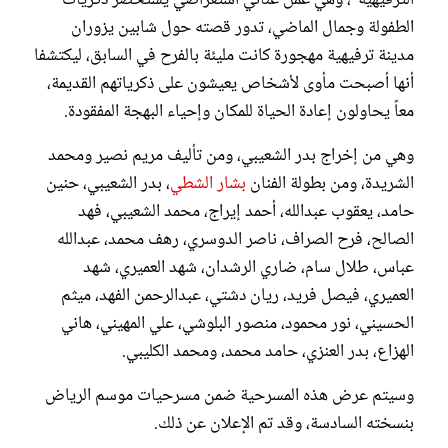
الطفولة وجمال الماضي، تدور قصته حول شابين يزوران
مدينة ترفيهية مهجورة كانت مليئة بالفرح في السابق، ليكتشفا
أنها أصبحت مأوى لأشخاص يعيشون على ذكرياتهم القديمة،
معاً يحاولون إعادة الحياة للمكان وإحياء البهجة المفقودة.
وهي من ﺇﺧﺮاﺝ بدر الشعيبي، ومن ﺗﺄﻟﻴﻒ مريم نصير ومحمد
الشريدة، ومن بطولة الفنان
بشار الشطي
، بدر الشعيبي، حنين
حامد، يعقوب عبدالله، أحمد إيراج، محمد الشعيبي، فهد
الصالح، فرح الصراف، ناصر الدوسري، رهف محمد، عبدالله
عباس، طلال سام، ضاري الرشدان، شهد العميري، شهد
العميري، فيصل فريد، ريان دشتي، عبدالرحمن الفهد، ميثم
الحسيني، نور محمود، منصور البلوشي، علي المهيني، هاني
الهزاع، بدر العنزي، حامد محمد، ومحمد الكليبي.
وسيتم عرض هذه المسرحية ضمن مسرحيات موسم الرياض
بنسخته السادسة، وقد تم الإعلان عن ذلك.