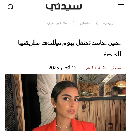
الرئيسية
مشاهير
مشاهير العرب
حنين حامد تحتفل بيوم ميلادها بطريقتها
مشاهير
أناقة
الخاصة
جمال
صحة ورشاقة
سيدتي وطفلك
سيدتي - زكية البلوشي
12 أكتوبر 2025
لايف ستايل
بلس+
فيديو
مطبخ سيدتي
مقالات الرأي
ستايل
تقارير