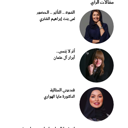
مقالات الرأي
القوة .. التأثير .. الحضور
لمى بنت إبراهيم الشثري
أثر لا يُنسى..
أبرار آل عثمان
قدوتي المثاليّة
الدكتورة مايا الهواري