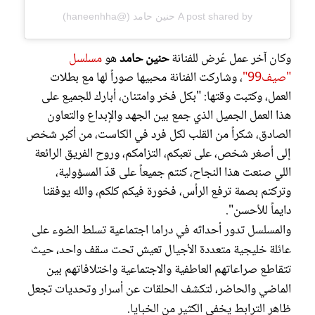
A post shared by حنين حامد (@haneenhha)
وكان آخر عمل عُرض للفنانة
حنين حامد
هو
مسلسل
"صيف99"
، وشاركت الفنانة محبيها صوراً لها مع بطلات
العمل، وكتبت وقتها: "بكل فخر وامتنان، أبارك للجميع على
هذا العمل الجميل الذي جمع بين الجهد والإبداع والتعاون
الصادق، شكراً من القلب لكل فرد في الكاست، من أكبر شخص
إلى أصغر شخص، على تعبكم، التزامكم، وروح الفريق الرائعة
اللي صنعت هذا النجاح، كنتم جميعاً على قدّ المسؤولية،
وتركتم بصمة ترفع الرأس، فخورة فيكم كلكم، والله يوفقنا
دايماً للأحسن".
والمسلسل تدور أحداثه في دراما اجتماعية تسلط الضوء على
عائلة خليجية متعددة الأجيال تعيش تحت سقف واحد، حيث
تتقاطع صراعاتهم العاطفية والاجتماعية واختلافاتهم بين
الماضي والحاضر، لتكشف الحلقات عن أسرار وتحديات تجعل
ظاهر الترابط يخفي الكثير من الخبايا.