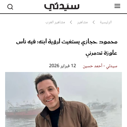
الرئيسية
مشاهير
مشاهير العرب
محمود حجازي يستغيث لرؤية ابنه: فيه ناس
مشاهير
أناقة
عاوزة تدمرني
جمال
صحة ورشاقة
سيدتي وطفلك
سيدتي - أحمد حسين
12 فبراير 2026
لايف ستايل
بلس+
فيديو
مطبخ سيدتي
مقالات الرأي
ستايل
تقارير