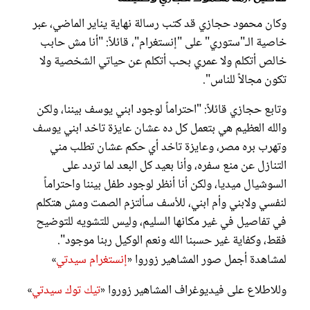
وكان محمود حجازي قد كتب رسالة نهاية يناير الماضي، عبر
خاصية الـ"ستوري" على "إنستغرام"، قائلاً: "أنا مش حابب
خالص أتكلم ولا عمري بحب أتكلم عن حياتي الشخصية ولا
تكون مجالاً للناس".
وتابع حجازي قائلاً: "احتراماً لوجود ابني يوسف بيننا، ولكن
والله العظيم هي بتعمل كل ده عشان عايزة تاخد ابني يوسف
وتهرب بره مصر، وعايزة تاخد أي حكم عشان تطلب مني
التنازل عن منع سفره، وأنا بعيد كل البعد لما تردد على
السوشيال ميديا، ولكن أنا أنظر لوجود طفل بيننا واحتراماً
لنفسي ولابني وأم ابني، للأسف سألتزم الصمت ومش هتكلم
في تفاصيل في غير مكانها السليم، وليس للتشويه للتوضيح
فقط، وكفاية غير حسبنا الله ونعم الوكيل ربنا موجود".
لمشاهدة أجمل صور المشاهير زوروا «
إنستغرام سيدتي
»
وللاطلاع على فيديوغراف المشاهير زوروا «
تيك توك سيدتي
»