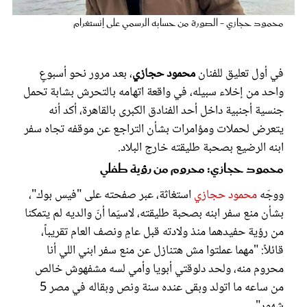
عروس سيدتي
محمود حجازي - الصورة من حسابه الرسمي على إنستغرام
في أول تعليق للفنان
محمود حجازي
، بعد مرور نحو أسبوعٍ
واحد من إخلاء سبيله، في واقعة اتهامه بالتحرش بشابة تحمل
جنسية أجنبية داخل أحد الفنادق الكبرى بالقاهرة، أكد أنه
يتعرض لحملات ومؤامرات بشأن التراجع عن موقفه تجاه سفر
ابنه الرضيع بصحبة طليقته خارج البلاد.
محمود حجازي: محروم من رؤية طفلي
ووجّه
محمود حجازي
استغاثة، عبر صفحته على "فيس بوك"،
مجلة سيدتي
بشأن منع سفر ابنه بصحبة طليقته، لاسيّما أنّ والديه لم يتمكنا
من رؤية حفيدهما منذ ولادته قبل عامٍ ونصف العام تقريباً،
غلاف رفمي
قائلاً: "مهما عملتوا مش هتنازل عن منع سفر ابني اللي أنا
محروم منه، ولحد دلوقتي أبويا وأمي لسه مشفهوش خالص
من ساعه ما اتولد وبقى عنده سنة ونص وبقاله في مصر 5
شهور".