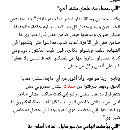
"اللي حصل ده علمني كتير أوي"
وكتب حجازي رسالة مطولة عبر صفحته، قائلاً: "إحنا منعرفش
الخير فين وليه بيحصل كل ده، أكيد ربنا ليه حكمة، والحقيقة
هتبان هتبان، وساعتها هبقى ضامن حقي في الدنيا زي ما
ضامن حقي في الآخرة. كفاية كدب، ده انتوا حتى بتكذبوا في
الشهادة العلمية وبتقولوا دكاترة. فين طيب الدكتوراه دي، وهي
كدبة بتحاولوا تداروا بيها عن نقصكم. أنتم فاضيين ولا تعملوا
غير على أذيتي وكل من حولي".
وتابع: "ربنا موجود، وأنا أقوى من أي حاجة، عشان معايا
الحق، ومهما صرفتوا من
حملات
عشان تدمروني مش
هتعرفوا. ده تعب سنين، رغم إني كنت ساكت عشان خاطر
ابني بس دلوقتي خلاص لازم الدنيا كلها تعرف حقيقتكم زي ما
ربنا عارفها، إني فوضت أمري لله، وبجد اللي حصل ده علمني
كتير أوي".
"اللي بيأكد اتهامي من غير دليل.. لقاؤنا أدام ربنا"