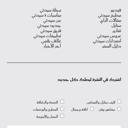
فيديو
مجلة سيدتي
مطبخ سيدتي
مناسبات X سيدتي
مقالات الرأي
عن سيدتي
ستايل
جديد سيدتي
تقارير
فريق سيدتي
عروس سيدتي
تطبيقات سيدتي
اصدارات سيدتي
غلاف رقمي
دليل السفر
آخر الأخبار
اشترك في النشرة ليصلك كل جديد
لايف ستايل والتمكين
الصحة والرشاقة
مشاهير وفن
أناقة وجمال
المطبخ والوصفات
الحمل والأمومة