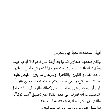
اتهام محمود حجازي بالتحرش
وكان محمود حجازي قد واجه أزمة قبل نحو 10 أيام، حيث
وجّهت له فتاة اتهاماً، زعمت تعرضها للتحرش داخل غرفتها
بأحد الفنادق الكبرى بالقاهرة، وسرعان ما جرى القبض عليه،
بعد تقديم بلاغ رسمي ضده، وتم حجزه لمدة يومين تقريباً،
قبل أنّ يحصل على إخلاء سبيل بكفالة مالية، فيما أكد خلال
التحقيقات أنه تعرّف إلى هذه الفتاة عبر تطبيق "تيك توك"،
والتقى بها، على خلفية علاقة عمل تجمعهما.
تفاصيل أزمة محمود حجازي وطليقته