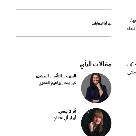
ها،
جرأة البدايات
تجاه
مقالات الرأي
تها،
 حتى
القوة .. التأثير .. الحضور
لمى بنت إبراهيم الشثري
أثر لا يُنسى..
أبرار آل عثمان