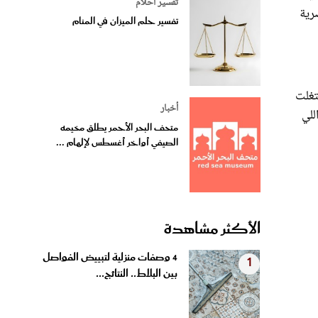
تفسير أحلام
رية
تفسير حلم الميزان في المنام
تغلت
أخبار
للي
متحف البحر الأحمر يطلق مخيمه
الصيفي أواخر أغسطس لإلهام ...
الأكثر مشاهدة
4 وصفات منزلية لتبييض الفواصل
1
بين البلاط.. النتائج...