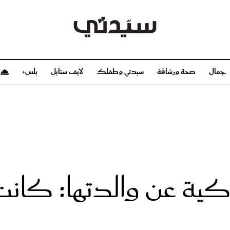
جمال
صحة ورشاقة
سيدتي وطفلك
لايف ستايل
بلس+
م
صحة ورشاقة
سيدتي وطفلك
بشرة
صحة
الحمل والولادة
ريحات
رشاقة و تغذية
مولودك
وعطور
أطفال ومراهقون
صحة الطفل
ة عن والدتها: كانت قل
مجلة سيدتي
مناسبات X سيدتي
ديو
عن سيدتي
بخ سيدتي
فريق سيدتي