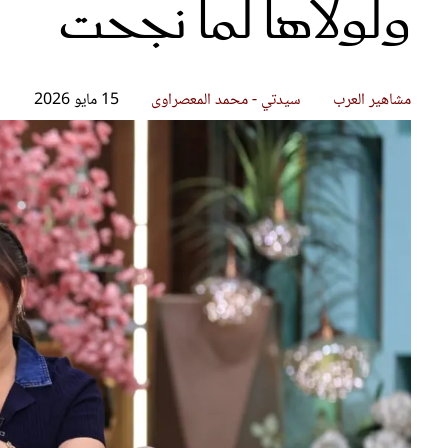
ولولاها لما نجحت
قصص ملهمة
مق
شباب وبنات
ست
علاقات زوجية
تق
عر
مشاهير العرب
سيدتي - محمد المعصراوى
15 مايو 2026