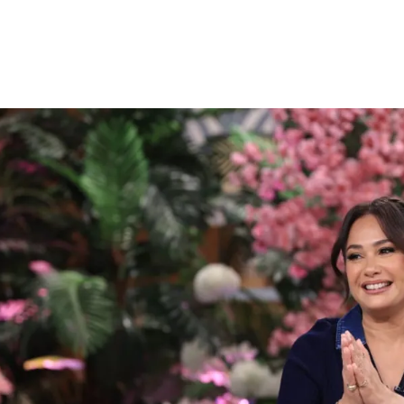
الات الرأي
تطبيقات سيدتي
ايل
دليل السفر
ارير
آخر الأخبار
وس سيدتي
مجلة سيد
غلاف رف