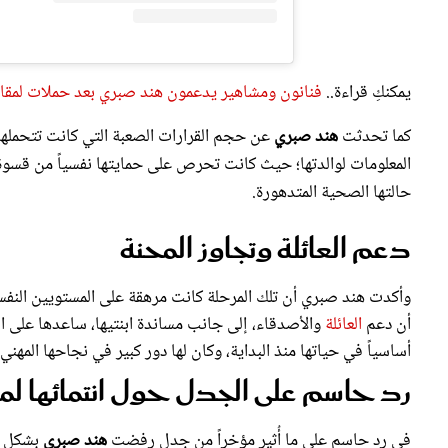
يمكنكِ قراءة..
فنانون ومشاهير يدعمون هند صبري بعد حملات لمقاطع
كما تحدثت
هند صبري
عن حجم القرارات الصعبة التي كانت تتحملها 
المعلومات لوالدتها؛ حيث كانت تحرص على حمايتها نفسياً من قسوة 
حالتها الصحية المتدهورة.
دعم العائلة وتجاوز المحنة
وأكدت هند صبري أن تلك المرحلة كانت مرهقة على المستويين النفس
أن دعم
العائلة
والأصدقاء، إلى جانب مساندة ابنتيها، ساعدها على ا
أساسياً في حياتها منذ البداية، وكان لها دور كبير في نجاحها المهني.
رد حاسم على الجدل حول انتمائها لم
في رد حاسم على ما أُثير مؤخراً من جدل رفضت
هند صبري
بشكل قا