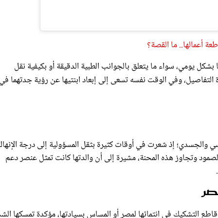
ة أعمالها.. ما القصة؟
بشكل يومي، سواء ما يتعلق بالجوانب الطبية الدقيقة أو بكيفية نقل
التفاصيل، وفي الوقت نفسه تسعى إلى إبعاد ابنتيها عن رؤية جدتهما في
ي والجسدي؛ إذ شعرت في أوقات كثيرة بثقل المسؤولية إلى درجة الإنهاك
لصمود وتجاوز هذه المحنة، مشيرة إلى أن والدتها كانت تمثل عنصر دعم
صر
طع التشكيك في انتمائها لمصر أو المساس بسيادتها، مؤكدة تمسكها الش