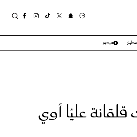
طبخ
فيديو
لايف ستايل
سياحة وسفر
منزل وديكور
تكنولوجيا
قانة عليّا أوي