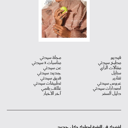
فيديو
مجلة سيدتي
مطبخ سيدتي
مناسبات X سيدتي
مقالات الرأي
عن سيدتي
ستايل
جديد سيدتي
تقارير
فريق سيدتي
عروس سيدتي
تطبيقات سيدتي
اصدارات سيدتي
غلاف رقمي
دليل السفر
آخر الأخبار
اشترك في النشرة ليصلك كل جديد