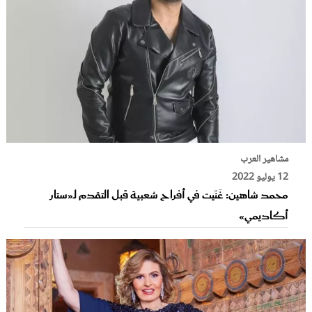
مشاهير العرب
12 يوليو 2022
محمد شاهين: غَنّيت في أفراح شعبية قبل التقدم لـ«ستار
أكاديمي»