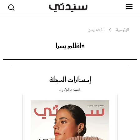
الرئيسية
افلام يسرا
#افلام يسرا
مشاهير
أناقة
جمال
صحة ورشاقة
سيدتي وطفلك
إصدارات المجلة
لايف ستايل
بلس+
النسخة الرقمية
فيديو
مطبخ سيدتي
مقالات الرأي
ستايل
تقارير