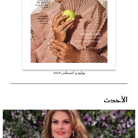
عروس سيدتي
يوليو و أغسطس 2026
مجلة سيدتي
الأحدث
غلاف رفمي