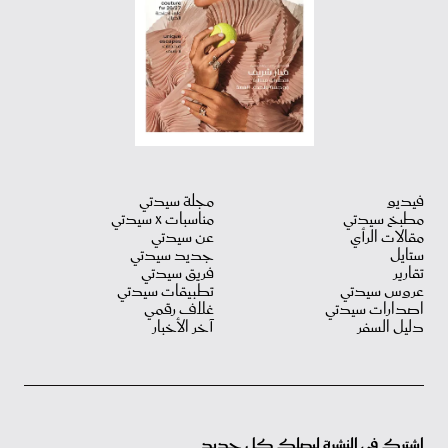
فيديو
مجلة سيدتي
مطبخ سيدتي
مناسبات X سيدتي
مقالات الرأي
عن سيدتي
ستايل
جديد سيدتي
تقارير
فريق سيدتي
عروس سيدتي
تطبيقات سيدتي
اصدارات سيدتي
غلاف رقمي
دليل السفر
آخر الأخبار
اشترك في النشرة ليصلك كل جديد