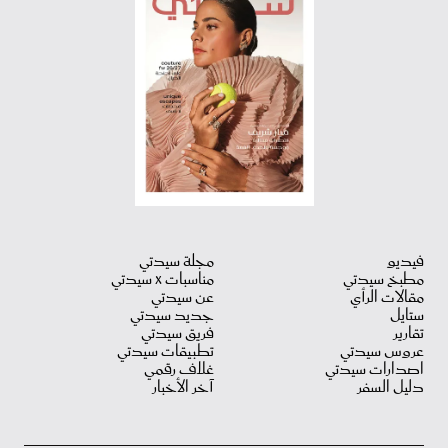
فيديو
مجلة سيدتي
مطبخ سيدتي
مناسبات X سيدتي
مقالات الرأي
عن سيدتي
ستايل
جديد سيدتي
تقارير
فريق سيدتي
عروس سيدتي
تطبيقات سيدتي
اصدارات سيدتي
غلاف رقمي
دليل السفر
آخر الأخبار