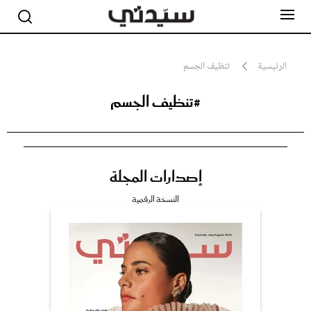
الرئيسية
تنظيف الجسم
#تنظيف الجسم
مشاهير
أناقة
جمال
صحة ورشاقة
سيدتي وطفلك
إصدارات المجلة
لايف ستايل
بلس+
النسخة الرقمية
فيديو
مطبخ سيدتي
مقالات الرأي
ستايل
تقارير