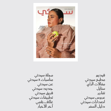
فيديو
مجلة سيدتي
مطبخ سيدتي
مناسبات X سيدتي
مقالات الرأي
عن سيدتي
ستايل
جديد سيدتي
تقارير
فريق سيدتي
عروس سيدتي
تطبيقات سيدتي
اصدارات سيدتي
غلاف رقمي
دليل السفر
آخر الأخبار