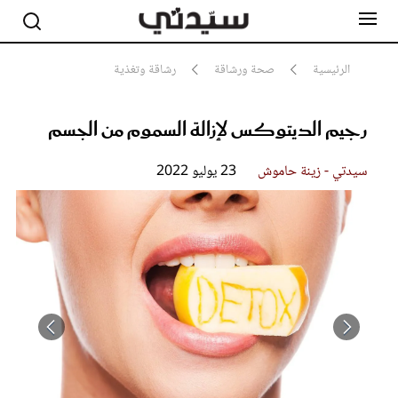
الرئيسية
صحة ورشاقة
رشاقة وتغذية
رجيم الديتوكس لإزالة السموم من الجسم
مشاهير
أناقة
جمال
سيدتي - زينة حاموش
23 يوليو 2022
صحة ورشاقة
سيدتي وطفلك
لايف ستايل
بلس+
فيديو
مطبخ سيدتي
مقالات الرأي
ستايل
تقارير