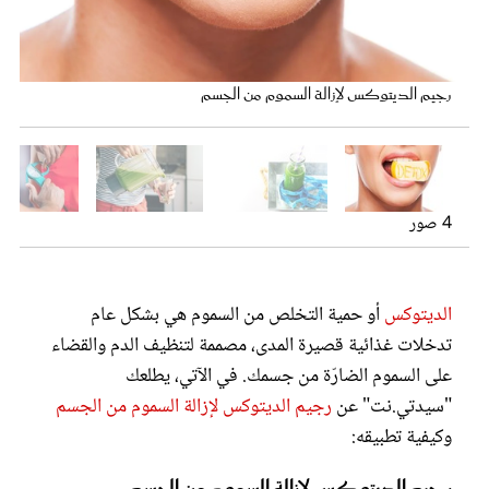
عروس سيدتي
يعتمد رجيم الديتوكس على شرب عصائر الفاكهة والخضروات الطازجة
والعصائر والمياه والشاي
يساعد رجيم الديتوكس على فقدان الدهون المتراكمة في الجسم
رجيم الديتوكس لإزالة السموم من الجسم
يساعد رجيم الديتوكس وبشكل كبير في تنظيف الجسم من السموم
وخسارة الوزن
4 صور
الديتوكس
أو حمية التخلص من السموم هي بشكل عام
مجلة سيدتي
تدخلات غذائية قصيرة المدى، مصممة لتنظيف الدم والقضاء
على السموم الضارّة من جسمك. في الآتي، يطلعك
غلاف رفمي
"سيدتي.نت" عن
رجيم الديتوكس لإزالة السموم من الجسم
وكيفية تطبيقه: