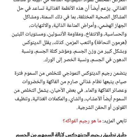
التعرّض المحتمل للمواد الكيميائية السامة في البيئة أو نظامك
الغذائي. يزعم أيضاً أن هذه الأنظمة الغذائية تساعد في حل
المشاكل الصحية المختلفة، بما في ذلك السمنة، ومشاكل
الجهاز الهضمي، وأمراض المناعة الذاتية، والالتهابات،
والحساسية، والانتفاخ، ومقاومة الأنسولين، ومستويات اللبتين
(هرمون النحافة) والتعب المزمن. كذلك، يقلل الديتوكس
وبشكل كبير من وزن الجسم، ومؤشر كتلة الجسم، ونسبة
الدهون في الجسم، ونسبة الخصر إلى الورك.
يتضمن رجيم الديتوكس النموذجي للتخلص من السموم فترة
صيام، يتبعها نظام غذائي صارم من الفاكهة والخضروات
وعصائر الفاكهة والماء. في بعض الأحيان، يشمل التخلص من
السموم أيضاً الأعشاب، والشاي، والمكملات الغذائية، وتنظيف
القولون أو الحقن الشرجية.
تابعي المزيد:
ما هو رجيم الفواكه؟
طرق تطبيق رجيم الديتوكس لإزالة السموم من الجسم