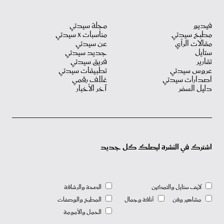
فيديو
مجلة سيدتي
مطبخ سيدتي
مناسبات X سيدتي
مقالات الرأي
عن سيدتي
ستايل
جديد سيدتي
تقارير
فريق سيدتي
عروس سيدتي
تطبيقات سيدتي
اصدارات سيدتي
غلاف رقمي
دليل السفر
آخر الأخبار
اشترك في النشرة ليصلك كل جديد
لايف ستايل والتمكين
الصحة والرشاقة
مشاهير وفن
أناقة وجمال
المطبخ والوصفات
الحمل والأمومة