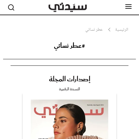
الرئيسية
عطر نسائي
#عطر نسائي
مشاهير
أناقة
جمال
صحة ورشاقة
سيدتي وطفلك
إصدارات المجلة
لايف ستايل
بلس+
النسخة الرقمية
فيديو
مطبخ سيدتي
مقالات الرأي
ستايل
تقارير