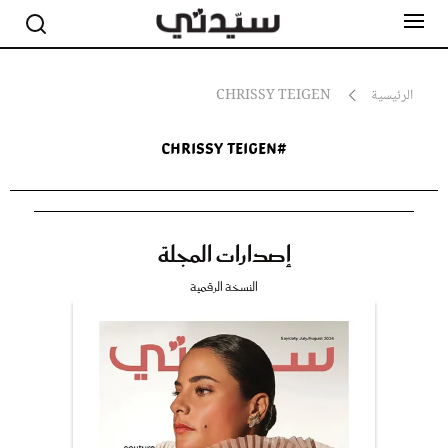
الرئيسية
CHRISSY TEIGEN
#Chrissy Teigen
مشاهير
أناقة
جمال
صحة ورشاقة
سيدتي وطفلك
إصدارات المجلة
لايف ستايل
بلس+
النسخة الرقمية
فيديو
مطبخ سيدتي
مقالات الرأي
ستايل
تقارير