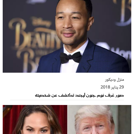
منزل وديكور
29 يناير 2018
صور غرف نوم جون ليجند تكشف عن شخصيته