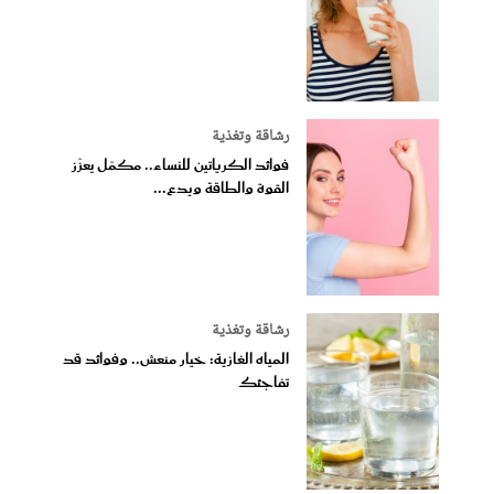
رشاقة وتغذية
فوائد الكرياتين للنساء.. مكمّل يعزّز
القوة والطاقة ويدع...
رشاقة وتغذية
المياه الغازية: خيار منعش.. وفوائد قد
تفاجئك