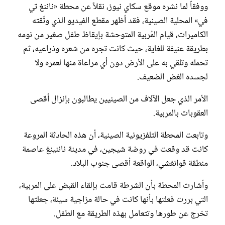
ووفقاً لما نشره موقع سكاي نيوز، نقلاً عن محطة «ناننغ تي
في» المحلية الصينية، فقد أظهر مقطع الفيديو الذي وثّقته
الكاميرات، قيام المُربية المتوحشة بإيقاظ طفل صغير من نومه
بطريقة عنيفة للغاية، حيث كانت تجره من شعره وذراعيه، ثم
تحمله وتلقي به على الأرض دون أي مراعاة منها لعمره ولا
لجسده الغض الضعيف.
الأمر الذي جعل الآلاف من الصينيين يطالبون بإنزال أقصى
العقوبات بالمربية.
وتابعت المحطة التلفزيونية الصينية، أن هذه الحادثة المروعة
كانت قد وقعت في روضة شيجين، في مدينة ناننينغ عاصمة
منطقة قوانغشي، الواقعة أقصى جنوب البلاد.
وأشارت المحطة بأن الشرطة قامت بإلقاء القبض على المربية،
التي بررت فعلتها بأنها كانت في حالة مزاجية سيئة، جعلتها
تخرج عن طورها وتتعامل بهذه الطريقة مع الطفل.