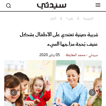
الرئيسية
بلس+
أخبار
مُربية صينية تعتدي على الأطفال بشكل
مشاهير
أناقة
عنيف بُحجة مزاجها السيء
جمال
صحة ورشاقة
سيدتي وطفلك
سيدتي - محمد المعايطة
05 يناير 2020
لايف ستايل
بلس+
فيديو
مطبخ سيدتي
مقالات الرأي
ستايل
تقارير