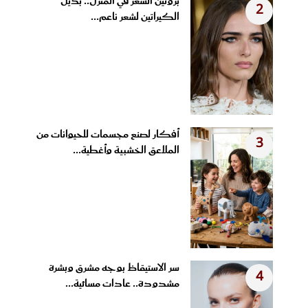
بروتين الشعر في المنزل.. بديل
2
الكيراتين لشعر ناعم...
أفكار لصنع مجسمات للحيوانات من
3
الملاعق الخشبية وأغطية...
سر الاستيقاظ بوجه مشرق وبشرة
4
مشدودة.. عادات مسائية...