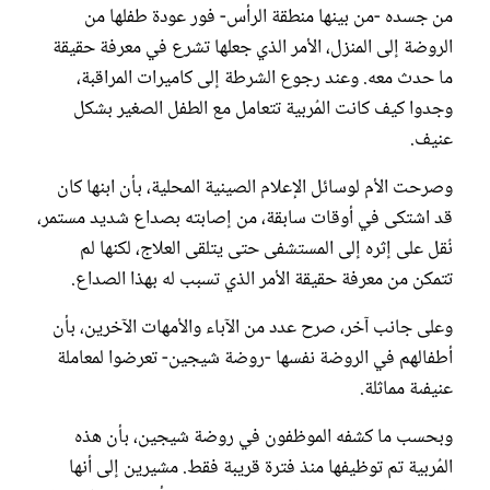
من جسده -من بينها منطقة الرأس- فور عودة طفلها من
الروضة إلى المنزل، الأمر الذي جعلها تشرع في معرفة حقيقة
ما حدث معه. وعند رجوع الشرطة إلى كاميرات المراقبة،
وجدوا كيف كانت المُربية تتعامل مع الطفل الصغير بشكل
عنيف.
وصرحت الأم لوسائل الإعلام الصينية المحلية، بأن ابنها كان
قد اشتكى في أوقات سابقة، من إصابته بصداع شديد مستمر،
نُقل على إثره إلى المستشفى حتى يتلقى العلاج، لكنها لم
تتمكن من معرفة حقيقة الأمر الذي تسبب له بهذا الصداع.
وعلى جانب آخر، صرح عدد من الآباء والأمهات الآخرين، بأن
أطفالهم في الروضة نفسها -روضة شيجين- تعرضوا لمعاملة
عنيفىة مماثلة.
وبحسب ما كشفه الموظفون في روضة شيجين، بأن هذه
المُربية تم توظيفها منذ فترة قريبة فقط. مشيرين إلى أنها