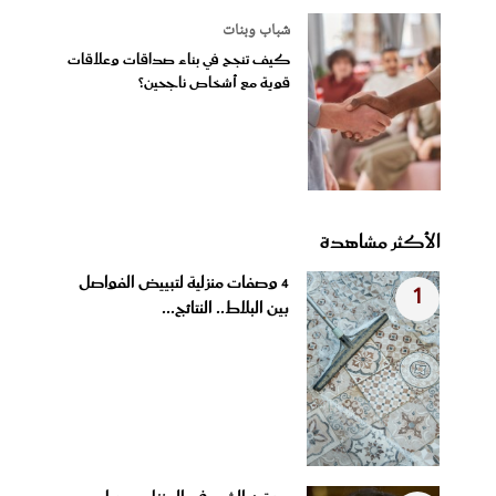
شباب وبنات
كيف تنجح في بناء صداقات وعلاقات
قوية مع أشخاص ناجحين؟
الأكثر مشاهدة
4 وصفات منزلية لتبييض الفواصل
1
بين البلاط.. النتائج...