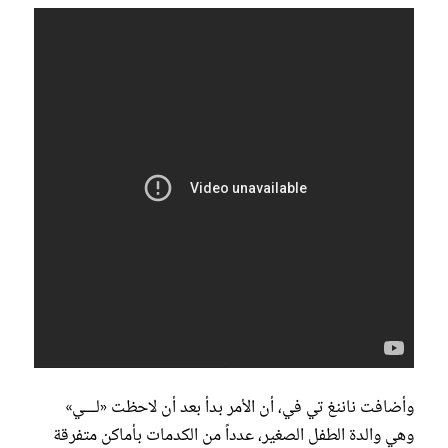
وأضافت ناننغ تي في، أن الأمر بدأ بعد أن لاحظت «لـــي»
وهي والدة الطفل الصغير، عدداً من الكدمات بأماكن متفرقة