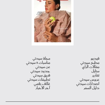
فيديو
مجلة سيدتي
مطبخ سيدتي
مناسبات X سيدتي
مقالات الرأي
عن سيدتي
ستايل
جديد سيدتي
تقارير
فريق سيدتي
عروس سيدتي
تطبيقات سيدتي
اصدارات سيدتي
غلاف رقمي
دليل السفر
آخر الأخبار