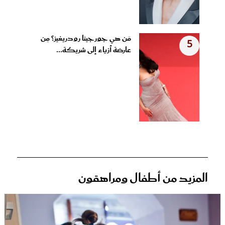
مَن هي جورجينا رودريغيز؟ مِن
5
عارضة أزياء إلى شريكة...
المزيد من أطفال ومراهقون