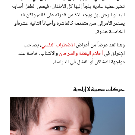
تعتبر عملية عادية يلجأ إليها كل الأطفال؛ فيمص الطفل أصابع
اليد أو الرجل، بل ويجد لذة من قدرته على ذلك، ولكن قد
يستمر الأمرإلى سن متقدمة كالعاشرة وأحياناً الثانية عشرةأو
الخامسة عشرة...
وهنا تعد عرضاً من أعراض
الاضطراب النفسي
، يصاحب
الإغراق في
أحلام اليقظة والسرحان
والاكتئاب، خاصة عند
مواجهة المشاكل أو الفشل في الدراسة.
حركات عصبية لا إرادية