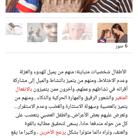
عروس سيدتي
عدواني ويصر على تحقيق مطالبه
لعصبية الطفل أسباب وراثية
التشنج وتصليب الجسم عند رفض شيء له
يتعصب على كل من حوله
6 صور
الأطفال شخصيات متباينة؛ منهم من يميل للهدوء والعزلة
وعدم الاختلاط، ومنهم من يتميز بالنشاط والميل إلى مشاركة
أقرانه في نشاطهم وعملهم، وآخرون ممن يتميزون
بالانفعال
مجلة سيدتي
المتغير
والشعور الرقيق والمهارة الحركية والذكاء ، ومنهم من
يتميز بالعصبية وسهولة الاستثارة والغضب وعدم الاستقرار...
غلاف رفمي
وتعرض عليهم بعض الأعراض..والطفل العصبي يتعصب
على
كل من حوله مندفعا حادا، يسعى لتحقيق مطالبه بالقوة
والعنف، وتراه دائما متوترا بشكل
يزعج الآخرين
، وكثيرا ما يقع