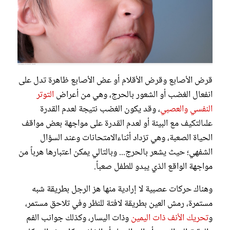
قرض الأصابع وقرض الأقلام أو عض الأصابع ظاهرة تدل على
انفعال الغضب أو الشعور بالحرج، وهي من أعراض
التوتر
النفسي والعصبي
، وقد يكون الغضب نتيجة لعدم القدرة
علىالتكيف مع البيئة أو لعدم القدرة على مواجهة بعض مواقف
الحياة الصعبة، وهي تزداد أثناءالامتحانات وعند السؤال
الشفهي؛ حيث يشعر بالحرج... وبالتالي يمكن اعتبارها هرباً من
مواجهة الواقع الذي يبدو للطفل صعباً.
وهناك حركات عصبية لا إرادية منها هز الرجل بطريقة شبه
مستمرة، رمش العين بطريقة لافتة للنظر وفي تلاحق مستمر،
و
تحريك الأنف ذات اليمين
وذات اليسار، وكذلك جوانب الفم