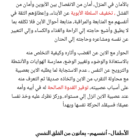
بالأمان في المنزل، أمان من الانفصال بين الأبوين وأمان من
الفشل
، تخفيف السلطة الأبوية
عن الأبناء، وإعطاؤهم الثقة في
أنفسهم مع المتابعة والمراقبة، متابعة أحوال الأبن فلا تكلفه بما
لا يطيق وأشبع حاجته إلي الراحة والغذاء والكساء وإلي التعبير
عن نفسه ومشاعره وحاجته إلي الحنان
الحوار مع الابن عن الغضب وآثاره وكيفية التخلص منه
بالاستعاذة والوضوء وتغيير الوضع، ممارسة الهوايات والأنشطة
والترويح عن النفس ، عدم الاستجابة لما يطلبه الابن بعصبية
مع محاولة التقرب من الابن واتخاذه صديقا ثم التعرف منه
على أسباب عصبيته،
توفير القدوة الصالحة
له في أبيه وأمه
عند عصبية الابن انزل إلي مستواه..وركز نظرك عليه وخذ نفسا
عميقا؛ فسيقلد الحركة نفسها ويهدأ
الأطفال- أنفسهم- يعانون من القلق النفسي