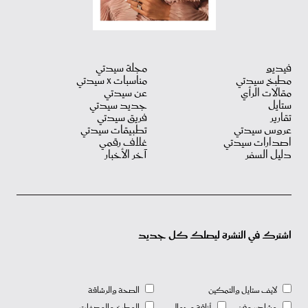
فيديو
مجلة سيدتي
مطبخ سيدتي
مناسبات X سيدتي
مقالات الرأي
عن سيدتي
ستايل
جديد سيدتي
تقارير
فريق سيدتي
عروس سيدتي
تطبيقات سيدتي
اصدارات سيدتي
غلاف رقمي
دليل السفر
آخر الأخبار
اشترك في النشرة ليصلك كل جديد
لايف ستايل والتمكين
الصحة والرشاقة
مشاهير وفن
أناقة وجمال
المطبخ والوصفات