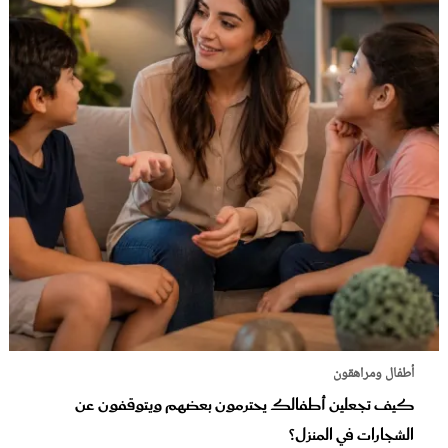
أطفال ومراهقون
كيف تجعلين أطفالك يحترمون بعضهم ويتوقفون عن
الشجارات في المنزل؟