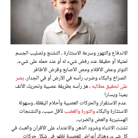
الاندفاع والتهور وسرعة الاستثارة ، التشنج وتصليب الجسم
تمثيلا أو حقيقة عند رفض شيء له أو عند حمله على شيء،
التوتر وعض الأقلام ومص الأصابع وقرض الأظافر
الصراخ والبكاء وضرب رأسه في الأرض أو في الجدار
، يصر
على تحقيق مطالبه
، هز رأسه بطريقة عصبية وتحريك الأنف
يمينا ويسارا
عدم الاستقرار والحركات العصبية وأحلام اليقظة، وسهولة
الاستثارة والبكاء
والثورة والغضب
لأقل سبب، والتشنجات
الهستيرية والعض والضرب،
تشتت الانتباه وشرود الذهن والاعتداء على الأقران والعبث في
كل شيء، وهناك أعراض للعصبية تظهر في شكل حركات